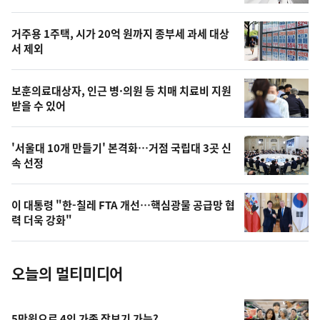
신,
스
오
거주용 1주택, 시가 20억 원까지 종부세 과세 대상
늘
서 제외
의
영
보훈의료대상자, 인근 병·의원 등 치매 치료비 지원
상
받을 수 있어
,
오
'서울대 10개 만들기' 본격화…거점 국립대 3곳 신
속 선정
늘
의
이 대통령 "한-칠레 FTA 개선…핵심광물 공급망 협
사
력 더욱 강화"
진
오늘의 멀티미디어
5만원으로 4인 가족 장보기 가능?