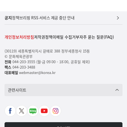
공지
정책브리핑 RSS 서비스 제공 중단 안내
개인정보처리방침
저작권정책
이메일 수집거부
자주 묻는 질문(FAQ)
(30119) 세종특별자치시 갈매로 388 정부세종청사 15동
© 문화체육관광부
전화
044-203-3555 (월-금 09:00 - 18:00, 공휴일 제외)
팩스
044-203-3488
대표메일
webmaster@korea.kr
관련사이트
페
X
네
유
인
이
바
이
튜
스
스
로
버
브
타