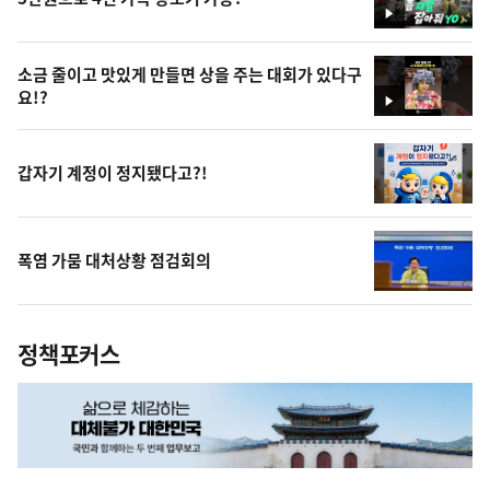
영
상
소금 줄이고 맛있게 만들면 상을 주는 대회가 있다구
요!?
영
상
갑자기 계정이 정지됐다고?!
폭염 가뭄 대처상황 점검회의
정책포커스