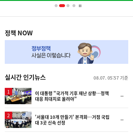
너
영
정
역
책
정책 NOW
NOW,
MY
맞
춤
뉴
실시간 인기뉴스
08.07. 05:57 기준
스
이 대통령 "국가적 기후 재난 상황…정책
순
대응 최대치로 올려야"
위
동
일
'서울대 10개 만들기' 본격화…거점 국립
순
대 3곳 신속 선정
위
동