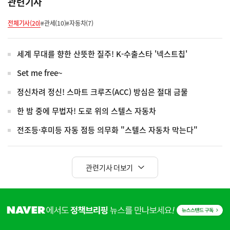
관련기사
전체기사(20)
#관세(10)
#자동차(7)
세계 무대를 향한 산뜻한 질주! K-수출스타 '넥스트칩'
Set me free~
정신차려 정신! 스마트 크루즈(ACC) 방심은 절대 금물
한 밤 중에 무법자! 도로 위의 스텔스 자동차
전조등·후미등 자동 점등 의무화 "스텔스 자동차 막는다"
관련기사 더보기
히
단
배