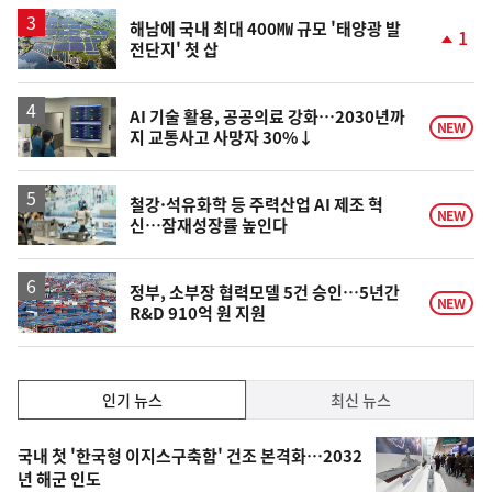
일
해남에 국내 최대 400㎿ 규모 '태양광 발
1
전단지' 첫 삽
단
계
상
승
AI 기술 활용, 공공의료 강화…2030년까
NEW
지 교통사고 사망자 30%↓
철강·석유화학 등 주력산업 AI 제조 혁
NEW
신…잠재성장률 높인다
정부, 소부장 협력모델 5건 승인…5년간
NEW
R&D 910억 원 지원
인
인기 뉴스
최신 뉴스
기,
인
기
최
국내 첫 '한국형 이지스구축함' 건조 본격화…2032
뉴
년 해군 인도