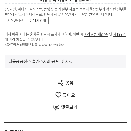
단, 사진, 이미지, 일러스트, 동영상 등의 일부 자료는 문화체육관광부가 저작권 전부를
보유하고 있지 아니하므로, 반드시 해당 저작권자의 허락을 받으셔야 합니다.
저작권정책
담당자안내
기사 이용 시에는 출처를 반드시 표기해야 하며, 위반 시
저작권법 제37조
및
제138조
에 따라 처벌될 수 있습니다.
<자료출처=정책브리핑
www.korea.kr
>
이
기
다음
공공장소 흉기소지죄 공포 및 시행
사
전
다
공유
열
음
기
좋아요
기
사
댓글
보기