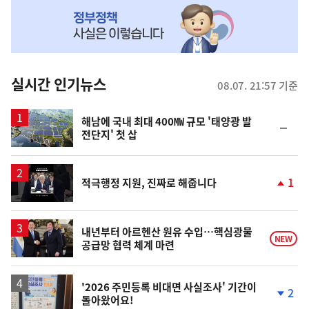
NOW,
MY
맞
춤
뉴
실시간 인기뉴스
08.07. 21:57 기준
스
해남에 국내 최대 400㎿ 규모 '태양광 발
순
전단지' 첫 삽
위
동
일
영
1
적극행정 지원, 진짜로 해줍니다
상
단
계
상
승
내년부터 아르헨산 원유 수입…핵심광물
NEW
공급망 협력 체계 마련
'2026 주민등록 비대면 사실조사' 기간이
2
돌아왔어요!
단