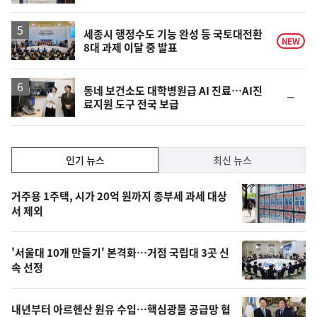
계
하
락
세종시 행정수도 기능 완성 등 국토대전환
NEW
8대 과제 이달 중 발표
동네 보건소도 대학병원급 AI 진료…AI진
순
료지원 도구 전국 보급
위
동
일
인
인기 뉴스
최신 뉴스
기,
인
기
최
거주용 1주택, 시가 20억 원까지 종부세 과세 대상
뉴
서 제외
신,
스
오
'서울대 10개 만들기' 본격화…거점 국립대 3곳 신
늘
속 선정
의
영
내년부터 아르헨산 원유 수입…핵심광물 공급망 협