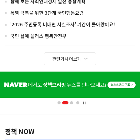
함께 보는 사회연대경제 발전 종합계획
폭염 극복을 위한 3단계 국민행동요령
'2026 주민등록 비대면 사실조사' 기간이 돌아왔어요!
국민 삶에 플러스 행복안전부
관련기사 더보기
히
단
배
너
영
정
역
책
정책 NOW