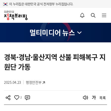
이 누리집은 대한민국 공식 전자정부 누리집입니다.
홈
알림설정 바로가기
검색 바로가기
메뉴 열기
멀티미디어 뉴스
콘
텐
경북·경남·울산지역 산불 피해복구 지
츠
원단 가동
영
역
2025.04.23
행정안전부
2
목록