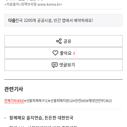
<자료출처=정책브리핑
www.korea.kr
>
이
기
다음
전국 1200개 공공시설, 민간 앱에서 예약하세요!
사
전
다
공유
열
음
기
좋아요
기
2
사
댓글
보기
관련기사
전체기사(453)
#산불피해복구(1)
#산불피해지원(1)
#안전(40)
#행정안전부(362)
함께해요 을지연습, 든든한 대한민국