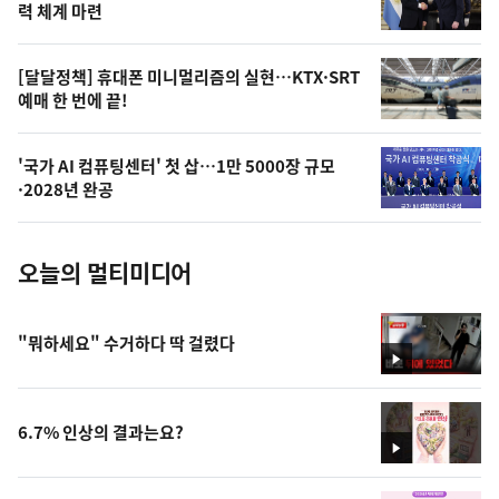
상
력 체계 마련
,
오
[달달정책] 휴대폰 미니멀리즘의 실현…KTX·SRT
예매 한 번에 끝!
늘
의
'국가 AI 컴퓨팅센터' 첫 삽…1만 5000장 규모
사
·2028년 완공
진
오늘의 멀티미디어
"뭐하세요" 수거하다 딱 걸렸다
영
상
6.7% 인상의 결과는요?
영
상