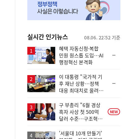
실시간 인기뉴스
08.06. 22:52 기준
혜택 자동신청·복합
순
민원 원스톱 도입…AI
위
행정혁신 본격화
동
일
이 대통령 "국가적 기
순
후 재난 상황…정책
위
대응 최대치로 올려
동
야"
일
구 부총리 "6월 경상
흑자 사상 첫 500억
NEW
달러 수준…구조혁신
총력"
'서울대 10개 만들기'