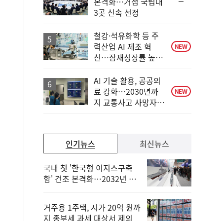
순
본격화…거점 국립대
위
3곳 신속 선정
동
일
철강·석유화학 등 주
력산업 AI 제조 혁
NEW
신…잠재성장률 높인
다
AI 기술 활용, 공공의
료 강화…2030년까
NEW
지 교통사고 사망자
30%↓
인기뉴스
최신뉴스
국내 첫 '한국형 이지스구축
함' 건조 본격화…2032년 해
군 인도
거주용 1주택, 시가 20억 원까
지 종부세 과세 대상서 제외