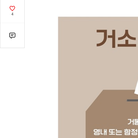
열
기
공
4
감
수
댓
글
수
(클
릭
시
댓
글
로
이
동)