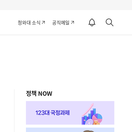
알
청와대 소식
공직메일
림
상
ON
세
검
색
정책 NOW