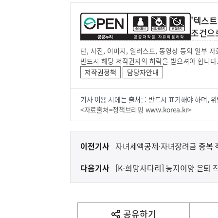
'텍스트
조건으
단, 사진, 이미지, 일러스트, 동영상 등의 일부
반드시 해당 저작권자의 허락을 받으셔야 합니다
저작권정책
담당자안내
기사 이용 시에는 출처를 반드시 표기해야 하며, 위
<자료출처=정책브리핑 www.korea.kr>
이
이전기사
자녀세액공제·자녀장려금 중복 
전
다음기사
[K-희망사다리] 농지이양 은퇴
다
음
기
사
공유하기
열