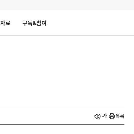
책자료
구독&참여
시작
열기
목록