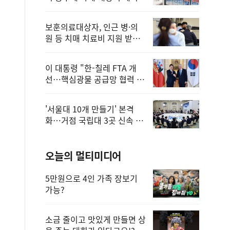
보훈의료대상자, 인근 병·의
원 등 치매 치료비 지원 받을
수 있어
이 대통령 "한-칠레 FTA 개
선…핵심광물 공급망 협력 더
욱 강화"
'서울대 10개 만들기' 본격
화…거점 국립대 3곳 신속 선
정
오늘의 멀티미디어
5만원으로 4인 가족 장보기
가능?
소금 줄이고 맛있게 만들면 상