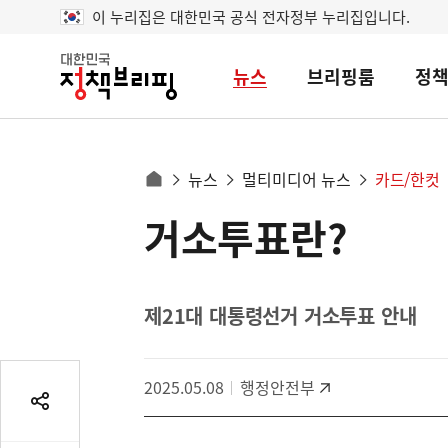
이 누리집은 대한민국 공식 전자정부 누리집입니다.
뉴스
브리핑룸
정
대
한
민
국
정
사
뉴스
멀티미디어 뉴스
카드/한컷
책
홈
브
이
으
거소투표란?
콘
리
트
로
핑
텐
이
츠
동
영
제21대 대통령선거 거소투표 안내
경
역
로
2025.05.08
행정안전부
공
유