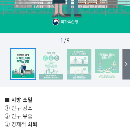
1
/
9
■ 지방 소멸
① 인구 감소
② 인구 유출
③ 경제적 쇠퇴