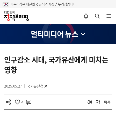
이 누리집은 대한민국 공식 전자정부 누리집입니다.
홈
알림설정 바로가기
검색 바로가기
메뉴 열기
멀티미디어 뉴스
콘
텐
인구감소 시대, 국가유산에게 미치는
츠
영향
영
역
2025.05.27
국가유산청
2
목록