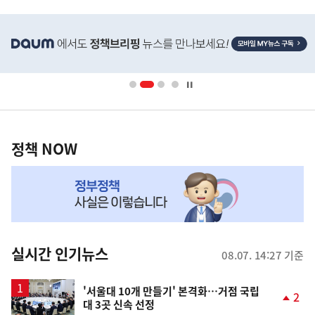
히
단
배
너
영
정
역
책
정책 NOW
NOW,
MY
맞
춤
뉴
실시간 인기뉴스
08.07. 14:27 기준
스
'서울대 10개 만들기' 본격화…거점 국립
2
대 3곳 신속 선정
단