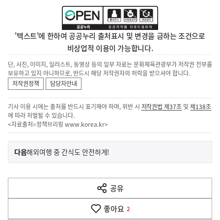
'텍스트'에 한하여 공공누리 출처표시 및 변경을 금하는 조건으로
비상업적 이용이 가능합니다.
단, 사진, 이미지, 일러스트, 동영상 등의 일부 자료는 문화체육관광부가 저작권 전부를
보유하고 있지 아니하므로, 반드시 해당 저작권자의 허락을 받으셔야 합니다.
저작권정책
담당자안내
기사 이용 시에는 출처를 반드시 표기해야 하며, 위반 시
저작권법 제37조
및
제138조
에 따라 처벌될 수 있습니다.
<자료출처=정책브리핑
www.korea.kr
>
이
기
다음
해외여행 중 간식도 안전하게!
사
전
다
공유
열
음
기
좋아요
기
2