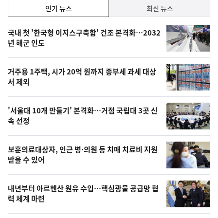
인
인기 뉴스
최신 뉴스
기,
인
기
최
국내 첫 '한국형 이지스구축함' 건조 본격화…2032
뉴
년 해군 인도
신,
스
오
거주용 1주택, 시가 20억 원까지 종부세 과세 대상
늘
서 제외
의
영
'서울대 10개 만들기' 본격화…거점 국립대 3곳 신
상
속 선정
,
오
보훈의료대상자, 인근 병·의원 등 치매 치료비 지원
받을 수 있어
늘
의
내년부터 아르헨산 원유 수입…핵심광물 공급망 협
사
력 체계 마련
진