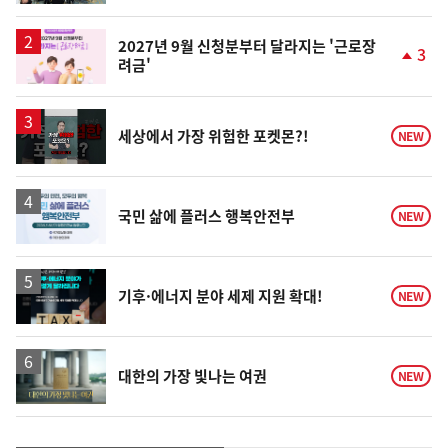
계
상
승
2027년 9월 신청분부터 달라지는 '근로장
3
려금'
단
계
상
승
영
세상에서 가장 위험한 포켓몬?!
NEW
상
국민 삶에 플러스 행복안전부
NEW
기후·에너지 분야 세제 지원 확대!
NEW
영
대한의 가장 빛나는 여권
NEW
상