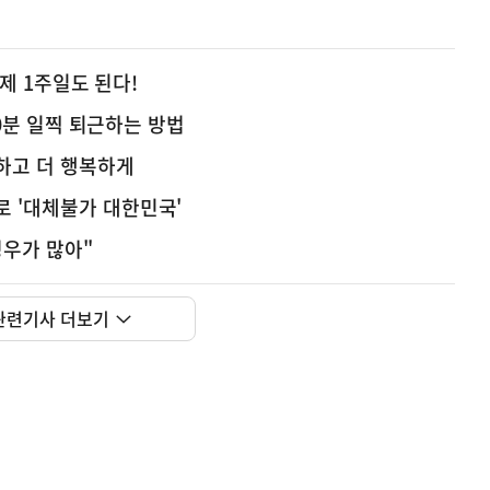
이제 1주일도 된다!
 30분 일찍 퇴근하는 방법
하고 더 행복하게
로 '대체불가 대한민국'
경우가 많아"
관련기사 더보기
사
위 "한국주택금융공사의 PF보증 한도 상향 확정된 바 
실
은