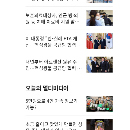
보훈의료대상자, 인근 병·의
원 등 치매 치료비 지원 받을
수 있어
이 대통령 "한-칠레 FTA 개
선…핵심광물 공급망 협력 더
욱 강화"
내년부터 아르헨산 원유 수
입…핵심광물 공급망 협력 체
계 마련
오늘의 멀티미디어
5만원으로 4인 가족 장보기
가능?
소금 줄이고 맛있게 만들면 상