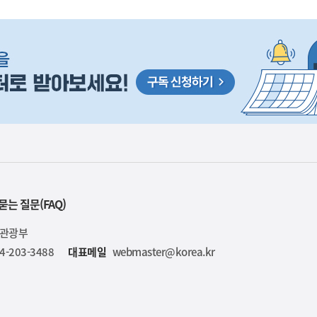
이
렇
습
니
다
묻는 질문(FAQ)
육관광부
4-203-3488
대표메일
webmaster@korea.kr