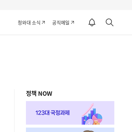
알
청와대 소식
공직메일
림
상
ON
세
검
색
정책 NOW