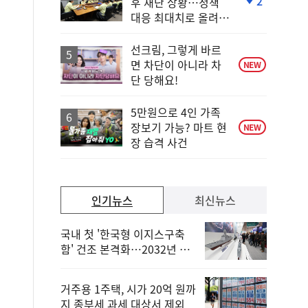
2
후 재난 상황…정책
단
대응 최대치로 올려
계
야"
하
락
선크림, 그렇게 바르
면 차단이 아니라 차
NEW
단 당해요!
5만원으로 4인 가족
장보기 가능? 마트 현
NEW
장 습격 사건
인기뉴스
최신뉴스
국내 첫 '한국형 이지스구축
함' 건조 본격화…2032년 해
군 인도
거주용 1주택, 시가 20억 원까
지 종부세 과세 대상서 제외