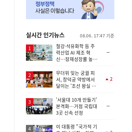
실시간 인기뉴스
08.06. 17:47 기준
철강·석유화학 등 주
순
력산업 AI 제조 혁
위
신…잠재성장률 높인
동
다
일
무더위 잊는 궁궐 피
2
서, 창덕궁 약방에서
단
달이는 '조선 왕실 보
계
양 비법'
상
승
'서울대 10개 만들기'
순
본격화…거점 국립대
위
3곳 신속 선정
동
일
이 대통령 "국가적 기