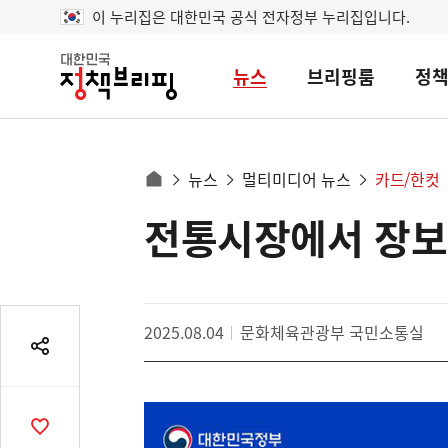
이 누리집은 대한민국 공식 전자정부 누리집입니다.
뉴스
브리핑룸
정
대
한
민
국
정
사
뉴스
멀티미디어 뉴스
카드/한컷
책
홈
브
이
으
전통시장에서 장보고
콘
리
트
로
핑
텐
이
츠
동
영
경
2025.08.04
문화체육관광부 국민소통실
역
로
공
유
열
기
공