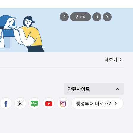
정지
이
다
2
/
4
전
음
보
보
기
기
공지사항
더보기
관련사이트
행정부처 바로가기