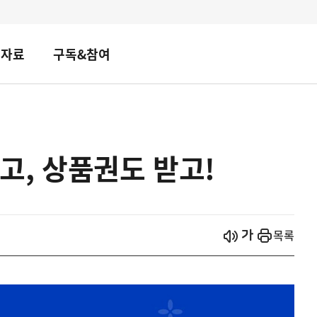
책자료
구독&참여
, 상품권도 받고!
시작
열기
목록