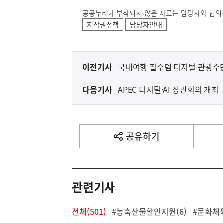
공공누리가 부착되지 않은 자료는 담당자와 협의
저작권정책
담당자안내
이
이전기사
국내여행 필수템 디지털 관광주
전
다음기사
APEC 디지털·AI 장관회의 개최
다
음
기
사
공유하기
열
기
영
역
관련기사
전체(501)
#농축산물할인지원(6)
#문화체