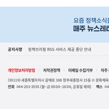
하
단
배
너
영
역
공지사항
정책브리핑 RSS 서비스 제공 중단 안내
개인정보처리방침
저작권정책
이메일 수집거부
자주 
(30119) 세종특별자치시 갈매로 388 정부세종청사 15동 © 문화체
전화
044-203-3555 (월~금 09:00~18:00, 공휴일 제외)
팩스
04