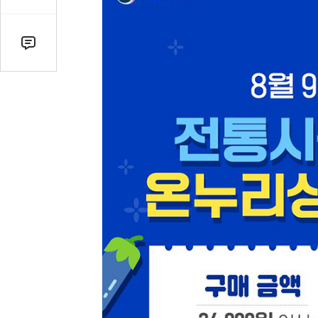
감
수
댓
글
수
(클
릭
시
댓
글
로
이
동)