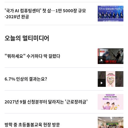
의
'국가 AI 컴퓨팅센터' 첫 삽…1만 5000장 규모
사
·2028년 완공
진
오늘의 멀티미디어
"뭐하세요" 수거하다 딱 걸렸다
영
상
6.7% 인상의 결과는요?
영
상
2027년 9월 신청분부터 달라지는 '근로장려금'
방학 중 초등돌봄교육 현장 방문