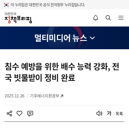
이 누리집은 대한민국 공식 전자정부 누리집입니다.
홈
알림설정 바로가기
검색 바로가기
메뉴 열기
멀티미디어 뉴스
콘
텐
침수 예방을 위한 배수 능력 강화, 전
츠
국 빗물받이 정비 완료
영
역
2025.11.26
기후에너지환경부
목록