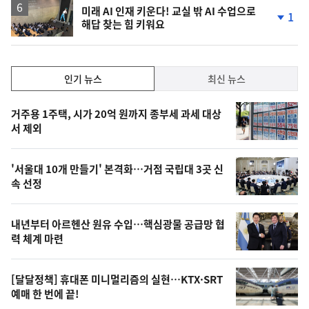
락
미래 AI 인재 키운다! 교실 밖 AI 수업으로
1
해답 찾는 힘 키워요
단
계
하
락
인
인기 뉴스
최신 뉴스
기,
인
기
최
거주용 1주택, 시가 20억 원까지 종부세 과세 대상
뉴
서 제외
신,
스
오
'서울대 10개 만들기' 본격화…거점 국립대 3곳 신
늘
속 선정
의
영
내년부터 아르헨산 원유 수입…핵심광물 공급망 협
상
력 체계 마련
,
오
[달달정책] 휴대폰 미니멀리즘의 실현…KTX·SRT
예매 한 번에 끝!
늘