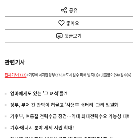
다
공유
열
음
기
좋아요
기
사
댓글
보기
관련기사
전체기사(322)
#기후에너지환경부(278)
#도시침수 피해 방지(1)
#빗물받이(5)
#침수(6)
엄마에게도 있는 '그 녀석'들?!
정부, 부처 간 칸막이 허물고 '사용후 배터리' 관리 일원화
기후부, 여름철 전력수급 점검…역대 최대전력수요 가능성 대비
기후·에너지 분야 세제 지원 확대!