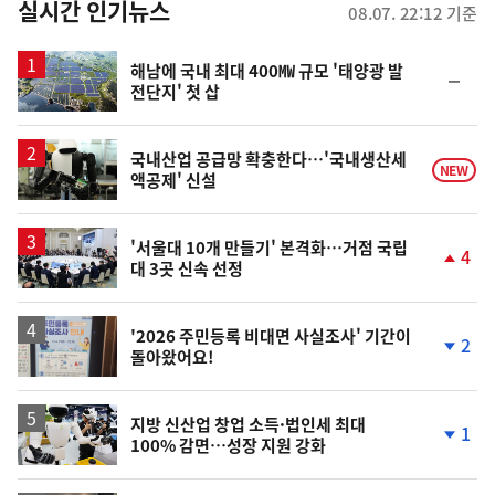
뉴
실시간 인기뉴스
08.07. 22:12 기준
스
해남에 국내 최대 400㎿ 규모 '태양광 발
순
전단지' 첫 삽
위
동
일
국내산업 공급망 확충한다…'국내생산세
NEW
액공제' 신설
'서울대 10개 만들기' 본격화…거점 국립
4
대 3곳 신속 선정
단
계
상
승
'2026 주민등록 비대면 사실조사' 기간이
2
돌아왔어요!
단
계
하
락
지방 신산업 창업 소득·법인세 최대
1
100% 감면…성장 지원 강화
단
계
하