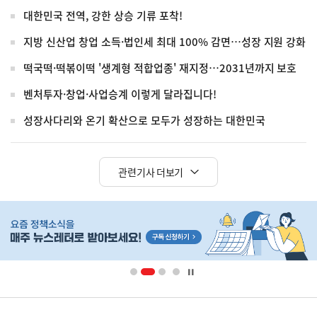
대한민국 전역, 강한 상승 기류 포착!
지방 신산업 창업 소득·법인세 최대 100% 감면…성장 지원 강화
떡국떡·떡볶이떡 '생계형 적합업종' 재지정…2031년까지 보호
벤처투자·창업·사업승계 이렇게 달라집니다!
성장사다리와 온기 확산으로 모두가 성장하는 대한민국
관련기사 더보기
히
단
배
너
영
정