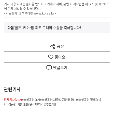
기사 이용 시에는 출처를 반드시 표기해야 하며, 위반 시
저작권법 제37조
및
제138조
에 따라 처벌될 수 있습니다.
<자료출처=정책브리핑
www.korea.kr
>
이
기
다음
'골든' 케이-팝 최초 그래미 수상을 축하합니다!
사
전
다
공유
열
음
기
좋아요
기
사
댓글
보기
관련기사
전체기사(292)
#소상공인(42)
#소상공인 새출발 지원센터(1)
#소상공인 정책(11)
#소상공인 지원(32)
#중소벤처기업부(248)