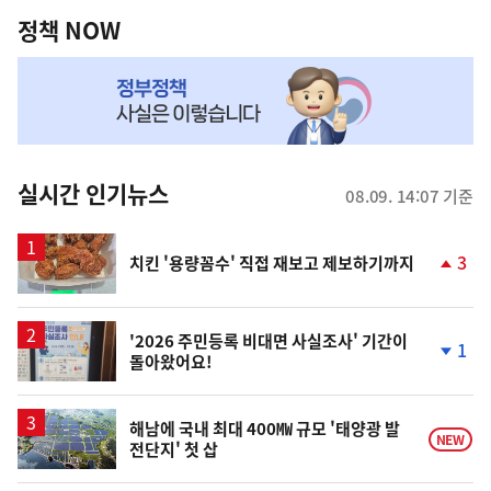
역
책
정책 NOW
NOW,
MY
맞
춤
뉴
실시간 인기뉴스
08.09. 14:07 기준
스
3
치킨 '용량꼼수' 직접 재보고 제보하기까지
단
계
상
승
'2026 주민등록 비대면 사실조사' 기간이
1
돌아왔어요!
단
계
하
락
해남에 국내 최대 400㎿ 규모 '태양광 발
NEW
전단지' 첫 삽