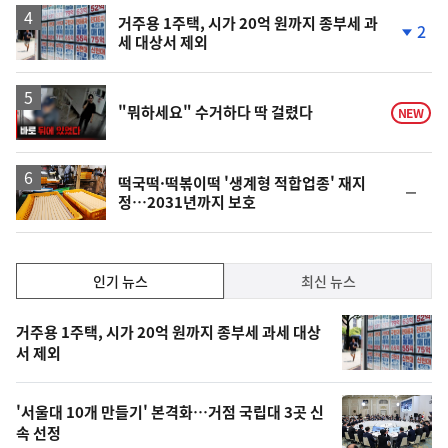
거주용 1주택, 시가 20억 원까지 종부세 과
2
세 대상서 제외
단
계
하
락
영
"뭐하세요" 수거하다 딱 걸렸다
NEW
상
떡국떡·떡볶이떡 '생계형 적합업종' 재지
순
정…2031년까지 보호
위
동
일
인
인기 뉴스
최신 뉴스
기,
인
기
최
거주용 1주택, 시가 20억 원까지 종부세 과세 대상
뉴
서 제외
신,
스
오
'서울대 10개 만들기' 본격화…거점 국립대 3곳 신
늘
속 선정