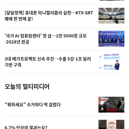
의
영
[달달정책] 휴대폰 미니멀리즘의 실현…KTX·SRT
상
예매 한 번에 끝!
,
오
'국가 AI 컴퓨팅센터' 첫 삽…1만 5000장 규모
·2028년 완공
늘
의
3대 메가프로젝트 신속 추진…수출 5강·1조 달러
사
기반 구축
진
오늘의 멀티미디어
"뭐하세요" 수거하다 딱 걸렸다
영
상
6.7% 인상의 결과는요?