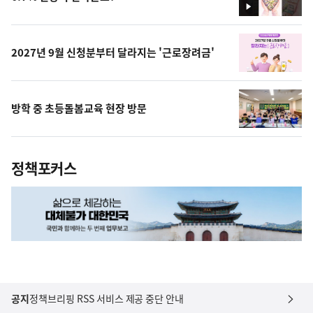
영
상
2027년 9월 신청분부터 달라지는 '근로장려금'
방학 중 초등돌봄교육 현장 방문
정책포커스
공지
정책브리핑 RSS 서비스 제공 중단 안내