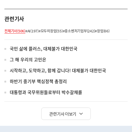
관련기사
전체기사(506)
#AI(197)
#모두의창업(55)
#중소벤처기업부(242)
#창업(66)
국민 삶에 플러스, 대체불가 대한민국
그 해 우리의 고민은
시작하고, 도약하고, 함께 갑니다! 대체불가 대한민국
하반기 중기부 핵심정책 총정리
대통령과 국무위원들로부터 박수갈채를
관련기사 더보기
히