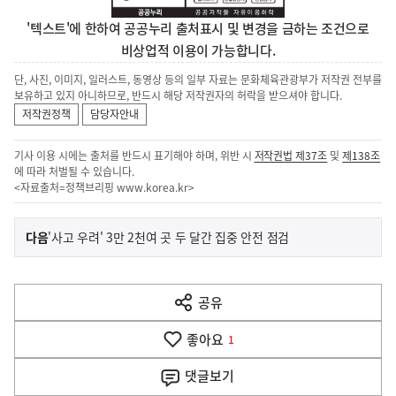
'텍스트'에 한하여 공공누리 출처표시 및 변경을 금하는 조건으로
비상업적 이용이 가능합니다.
단, 사진, 이미지, 일러스트, 동영상 등의 일부 자료는 문화체육관광부가 저작권 전부를
보유하고 있지 아니하므로, 반드시 해당 저작권자의 허락을 받으셔야 합니다.
저작권정책
담당자안내
기사 이용 시에는 출처를 반드시 표기해야 하며, 위반 시
저작권법 제37조
및
제138조
에 따라 처벌될 수 있습니다.
<자료출처=정책브리핑
www.korea.kr
>
이
기
다음
'사고 우려' 3만 2천여 곳 두 달간 집중 안전 점검
사
전
다
공유
열
음
기
좋아요
기
1
사
댓글
보기