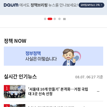
단
배
너
영
정
역
책
정책 NOW
NOW,
MY
맞
춤
뉴
실시간 인기뉴스
08.07. 06:27 기준
스
'서울대 10개 만들기' 본격화…거점 국립
순
대 3곳 신속 선정
위
동
일