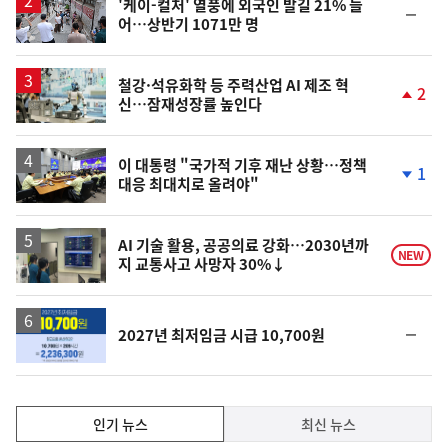
'케이-컬처' 열풍에 외국인 발길 21% 늘
순
어…상반기 1071만 명
위
동
일
철강·석유화학 등 주력산업 AI 제조 혁
2
신…잠재성장률 높인다
단
계
상
승
이 대통령 "국가적 기후 재난 상황…정책
1
대응 최대치로 올려야"
단
계
하
락
AI 기술 활용, 공공의료 강화…2030년까
NEW
지 교통사고 사망자 30%↓
순
2027년 최저임금 시급 10,700원
위
동
일
인
인기 뉴스
최신 뉴스