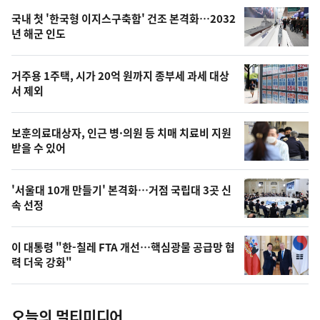
기,
인
기
최
국내 첫 '한국형 이지스구축함' 건조 본격화…2032
뉴
년 해군 인도
신,
스
오
거주용 1주택, 시가 20억 원까지 종부세 과세 대상
늘
서 제외
의
영
보훈의료대상자, 인근 병·의원 등 치매 치료비 지원
상
받을 수 있어
,
오
'서울대 10개 만들기' 본격화…거점 국립대 3곳 신
속 선정
늘
의
이 대통령 "한-칠레 FTA 개선…핵심광물 공급망 협
사
력 더욱 강화"
진
오늘의 멀티미디어