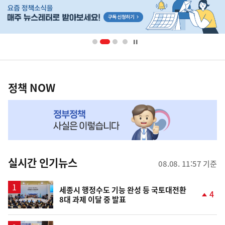
단
배
너
영
정
역
책
정책 NOW
NOW,
MY
맞
춤
뉴
실시간 인기뉴스
08.08. 11:57 기준
스
세종시 행정수도 기능 완성 등 국토대전환
4
8대 과제 이달 중 발표
단
계
상