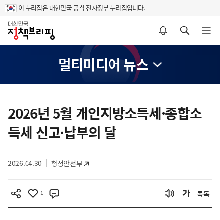
이 누리집은 대한민국 공식 전자정부 누리집입니다.
홈
알림설정 바로가기
검색 바로가기
메뉴 열기
멀티미디어 뉴스
콘
텐
2026년 5월 개인지방소득세·종합소
츠
득세 신고·납부의 달
영
역
2026.04.30
행정안전부
1
목록