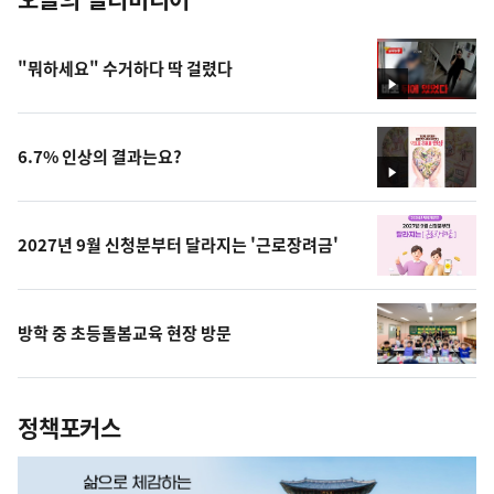
"뭐하세요" 수거하다 딱 걸렸다
영
상
6.7% 인상의 결과는요?
영
상
2027년 9월 신청분부터 달라지는 '근로장려금'
방학 중 초등돌봄교육 현장 방문
정책포커스