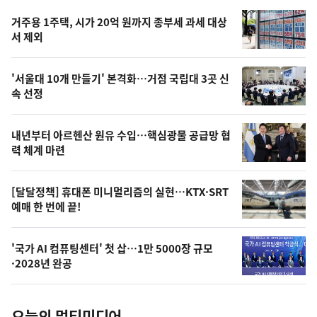
기,
인
기
최
거주용 1주택, 시가 20억 원까지 종부세 과세 대상
뉴
서 제외
신,
스
오
'서울대 10개 만들기' 본격화…거점 국립대 3곳 신
늘
속 선정
의
영
내년부터 아르헨산 원유 수입…핵심광물 공급망 협
상
력 체계 마련
,
오
[달달정책] 휴대폰 미니멀리즘의 실현…KTX·SRT
예매 한 번에 끝!
늘
의
'국가 AI 컴퓨팅센터' 첫 삽…1만 5000장 규모
사
·2028년 완공
진
오늘의 멀티미디어