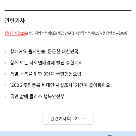
관련기사
전체기사(426)
#개인지방소득세(2)
#세금 납부(1)
#종합소득세(15)
#행정안전부(360)
함께해요 을지연습, 든든한 대한민국
함께 보는 사회연대경제 발전 종합계획
폭염 극복을 위한 3단계 국민행동요령
'2026 주민등록 비대면 사실조사' 기간이 돌아왔어요!
국민 삶에 플러스 행복안전부
관련기사 더보기
히