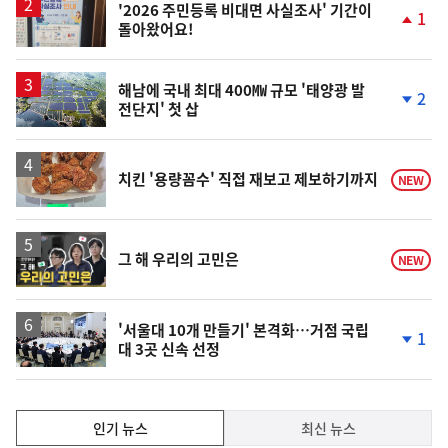
승
'2026 주민등록 비대면 사실조사' 기간이
1
돌아왔어요!
단
계
상
승
해남에 국내 최대 400㎿ 규모 '태양광 발
2
전단지' 첫 삽
단
계
하
락
치킨 '용량꼼수' 직접 재보고 제보하기까지
NEW
영
그 해 우리의 고민은
NEW
상
'서울대 10개 만들기' 본격화…거점 국립
1
대 3곳 신속 선정
단
계
하
락
인
인기 뉴스
최신 뉴스