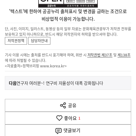
'텍스트'에 한하여 공공누리 출처표시 및 변경을 금하는 조건으로
비상업적 이용이 가능합니다.
단, 사진, 이미지, 일러스트, 동영상 등의 일부 자료는 문화체육관광부가 저작권 전부를
보유하고 있지 아니하므로, 반드시 해당 저작권자의 허락을 받으셔야 합니다.
저작권정책
담당자안내
기사 이용 시에는 출처를 반드시 표기해야 하며, 위반 시
저작권법 제37조
및
제138조
에 따라 처벌될 수 있습니다.
<자료출처=정책브리핑
www.korea.kr
>
이
기
다음
연구자 여러분~! 연구비 자율성이 대폭 강화됩니다
사
전
다
공유
열
음
기
좋아요
기
1
사
댓글
보기