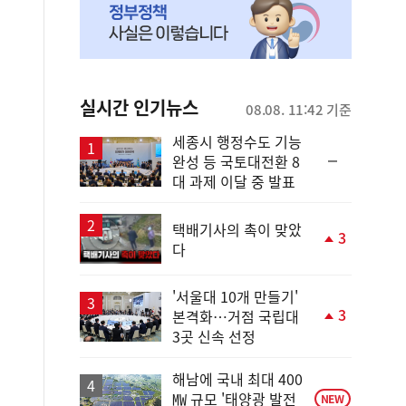
실시간 인기뉴스
08.08. 11:42 기준
세종시 행정수도 기능
순
완성 등 국토대전환 8
위
대 과제 이달 중 발표
동
일
택배기사의 촉이 맞았
3
다
단
계
상
'서울대 10개 만들기'
승
3
본격화…거점 국립대
단
3곳 신속 선정
계
상
승
해남에 국내 최대 400
㎿ 규모 '태양광 발전
NEW