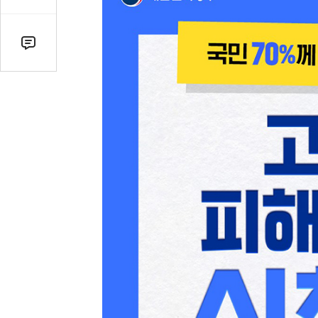
감
수
댓
글
수
(클
릭
시
댓
글
로
이
동)