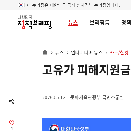
이 누리집은 대한민국 공식 전자정부 누리집입니다.
뉴스
브리핑룸
정
대
한
민
국
정
사
뉴스
멀티미디어 뉴스
카드/한컷
책
홈
브
이
으
고유가 피해지원금 2
콘
리
트
로
핑
텐
이
츠
동
영
경
2026.05.12
문화체육관광부 국민소통실
역
로
공
유
열
기
공
4