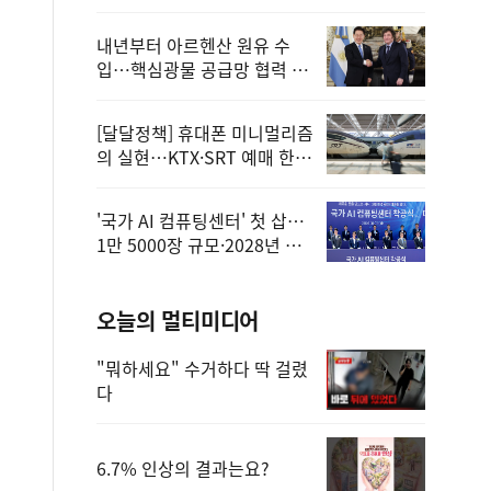
정
내년부터 아르헨산 원유 수
입…핵심광물 공급망 협력 체
계 마련
[달달정책] 휴대폰 미니멀리즘
의 실현…KTX·SRT 예매 한
번에 끝!
'국가 AI 컴퓨팅센터' 첫 삽…
1만 5000장 규모·2028년 완
공
오늘의 멀티미디어
"뭐하세요" 수거하다 딱 걸렸
다
6.7% 인상의 결과는요?