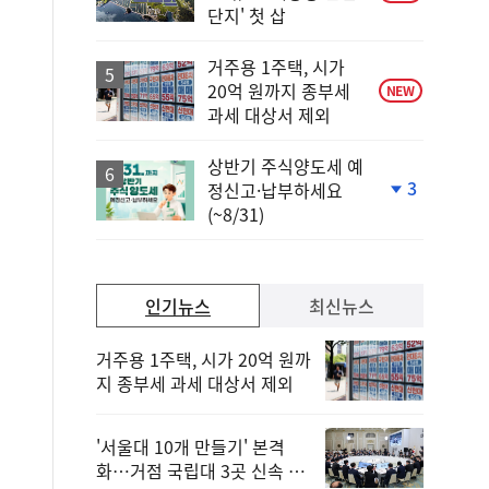
단지' 첫 삽
거주용 1주택, 시가
20억 원까지 종부세
NEW
과세 대상서 제외
상반기 주식양도세 예
3
정신고·납부하세요
단
(~8/31)
계
하
락
인기뉴스
최신뉴스
거주용 1주택, 시가 20억 원까
지 종부세 과세 대상서 제외
'서울대 10개 만들기' 본격
화…거점 국립대 3곳 신속 선