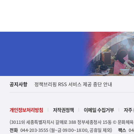
하
단
배
너
영
역
공지사항
정책브리핑 RSS 서비스 제공 중단 안내
개인정보처리방침
저작권정책
이메일 수집거부
자주 
(30119) 세종특별자치시 갈매로 388 정부세종청사 15동 © 문화체
전화
044-203-3555 (월~금 09:00~18:00, 공휴일 제외)
팩스
04