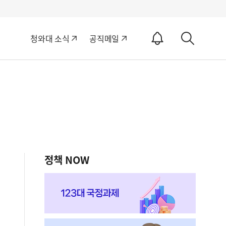
알
청와대 소식
공직메일
림
상
ON
세
검
색
정책 NOW