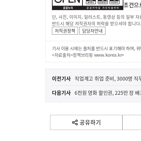
조건으
단, 사진, 이미지, 일러스트, 동영상 등의 일부
반드시 해당 저작권자의 허락을 받으셔야 합니다
저작권정책
담당자안내
기사 이용 시에는 출처를 반드시 표기해야 하며, 위
<자료출처=정책브리핑 www.korea.kr>
이
이전기사
직업계고 취업 준비, 3000명 직
전
다음기사
6천원 영화 할인권, 225만 장 
다
음
기
사
공유하기
열
기
영