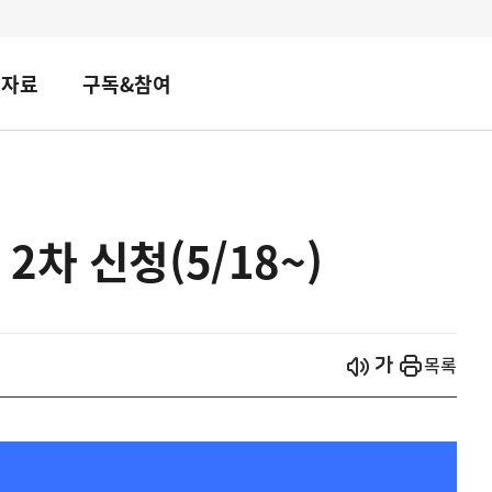
책자료
구독&참여
차 신청(5/18~)
시작
열기
목록