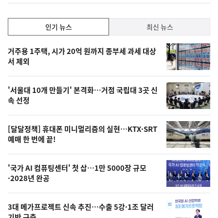
인
인기 뉴스
최신 뉴스
기,
인
기
최
거주용 1주택, 시가 20억 원까지 종부세 과세 대상
뉴
서 제외
신,
스
오
'서울대 10개 만들기' 본격화…거점 국립대 3곳 신
늘
속 선정
의
영
[달달정책] 휴대폰 미니멀리즘의 실현…KTX·SRT
상
예매 한 번에 끝!
,
오
'국가 AI 컴퓨팅센터' 첫 삽…1만 5000장 규모
·2028년 완공
늘
의
3대 메가프로젝트 신속 추진…수출 5강·1조 달러
사
기반 구축