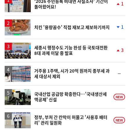
'2026 주민등록 비대면 사실조사' 기간이
1
돌아왔어요!
단
계
상
승
1
치킨 '용량꼼수' 직접 재보고 제보하기까지
단
계
하
락
세종시 행정수도 기능 완성 등 국토대전환
3
8대 과제 이달 중 발표
단
계
상
승
거주용 1주택, 시가 20억 원까지 종부세 과
순
세 대상서 제외
위
동
일
국내산업 공급망 확충한다…'국내생산세
NEW
액공제' 신설
정부, 부처 간 칸막이 허물고 '사용후 배터
NEW
리' 관리 일원화