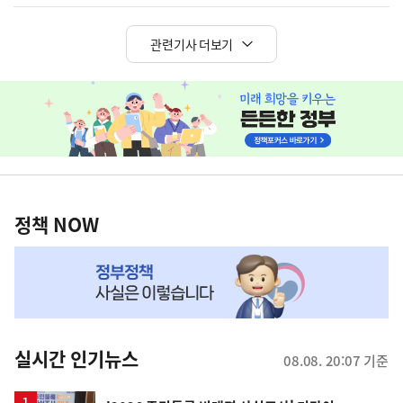
관련기사 더보기
히
단
배
너
정
영
책
정책 NOW
역
NOW,
MY
맞
춤
뉴
실시간 인기뉴스
08.08. 20:07 기준
스