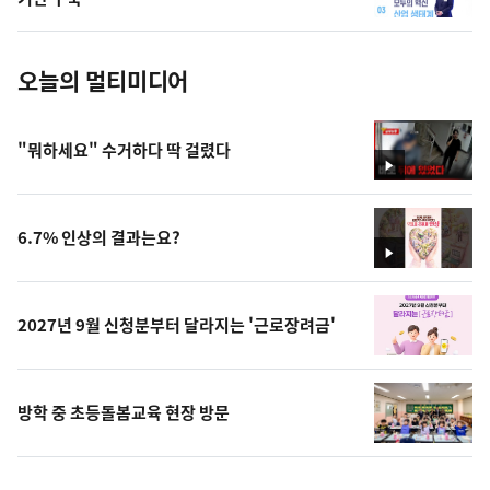
진
오늘의 멀티미디어
"뭐하세요" 수거하다 딱 걸렸다
영
상
6.7% 인상의 결과는요?
영
상
2027년 9월 신청분부터 달라지는 '근로장려금'
방학 중 초등돌봄교육 현장 방문