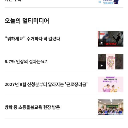
진
오늘의 멀티미디어
"뭐하세요" 수거하다 딱 걸렸다
영
상
6.7% 인상의 결과는요?
영
상
2027년 9월 신청분부터 달라지는 '근로장려금'
방학 중 초등돌봄교육 현장 방문