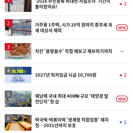
'2026 주민등록 비대면 사실조사' 기간이
1
돌아왔어요!
단
계
상
승
거주용 1주택, 시가 20억 원까지 종부세 과
NEW
세 대상서 제외
순
치킨 '용량꼼수' 직접 재보고 제보하기까지
위
동
일
2
2027년 최저임금 시급 10,700원
단
계
상
승
해남에 국내 최대 400㎿ 규모 '태양광 발
NEW
전단지' 첫 삽
떡국떡·떡볶이떡 '생계형 적합업종' 재지
1
정…2031년까지 보호
단
계