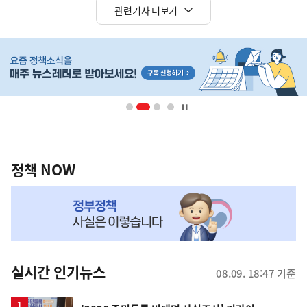
관련기사 더보기
히
단
배
너
영
정
역
책
정책 NOW
NOW,
MY
맞
춤
뉴
실시간 인기뉴스
08.09. 18:47 기준
스