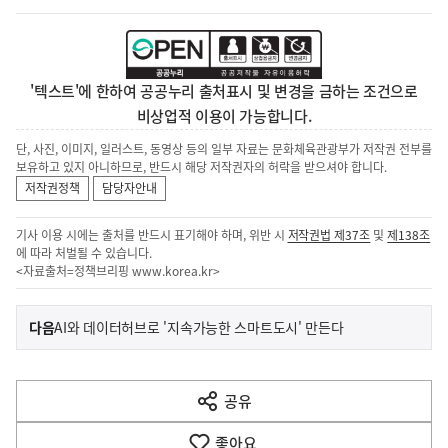
'텍스트'에 한하여 공공누리 출처표시 및 변경을 금하는 조건으로
비상업적 이용이 가능합니다.
단, 사진, 이미지, 일러스트, 동영상 등의 일부 자료는 문화체육관광부가 저작권 전부를
보유하고 있지 아니하므로, 반드시 해당 저작권자의 허락을 받으셔야 합니다.
저작권정책
담당자안내
기사 이용 시에는 출처를 반드시 표기해야 하며, 위반 시
저작권법 제37조
및
제138조
에 따라 처벌될 수 있습니다.
<자료출처=정책브리핑
www.korea.kr
>
이
기
다음
AI와 데이터허브로 '지속가능한 스마트도시' 만든다
사
전
다
공유
열
음
기
좋아요
기