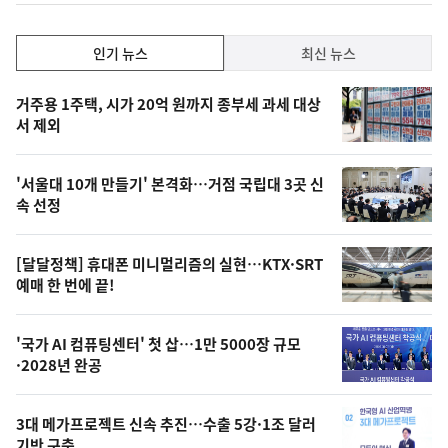
하
락
인
인기 뉴스
최신 뉴스
기,
인
기
최
거주용 1주택, 시가 20억 원까지 종부세 과세 대상
뉴
서 제외
신,
스
오
'서울대 10개 만들기' 본격화…거점 국립대 3곳 신
늘
속 선정
의
영
[달달정책] 휴대폰 미니멀리즘의 실현…KTX·SRT
상
예매 한 번에 끝!
,
오
'국가 AI 컴퓨팅센터' 첫 삽…1만 5000장 규모
·2028년 완공
늘
의
3대 메가프로젝트 신속 추진…수출 5강·1조 달러
사
기반 구축