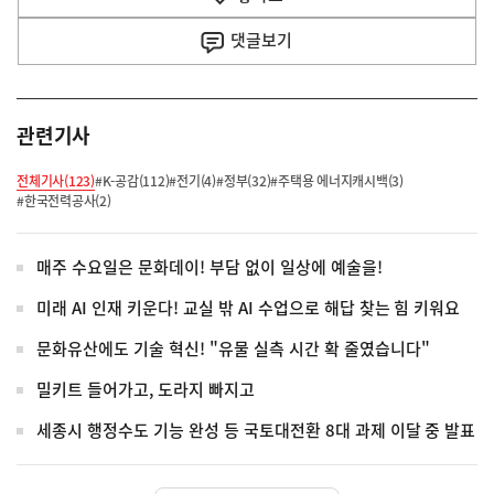
사
댓글
보기
관련기사
전체기사(123)
#K-공감(112)
#전기(4)
#정부(32)
#주택용 에너지캐시백(3)
#한국전력공사(2)
매주 수요일은 문화데이! 부담 없이 일상에 예술을!
미래 AI 인재 키운다! 교실 밖 AI 수업으로 해답 찾는 힘 키워요
문화유산에도 기술 혁신! "유물 실측 시간 확 줄였습니다"
밀키트 들어가고, 도라지 빠지고
세종시 행정수도 기능 완성 등 국토대전환 8대 과제 이달 중 발표