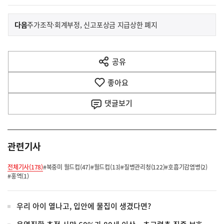
이
기
다음
주가조작·회계부정, 신고포상금 지급상한 폐지
사
전
다
공유
열
음
기
좋아요
기
사
댓글
보기
관련기사
전체기사(178)
#북중미 월드컵(47)
#월드컵(13)
#질병관리청(122)
#호흡기감염병(2)
#홍역(1)
우리 아이 열나고, 입안에 물집이 생겼다면?