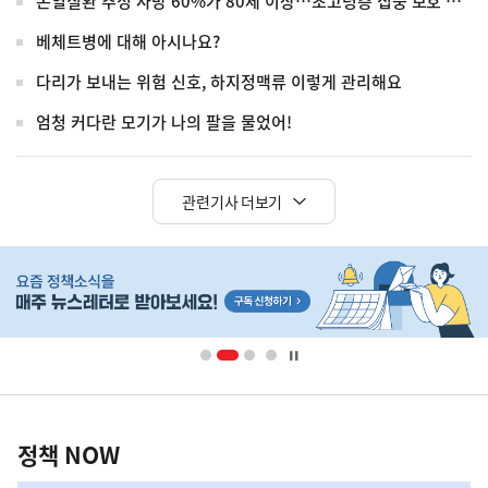
온열질환 추정 사망 60%가 80세 이상…초고령층 집중 보호 강화
베체트병에 대해 아시나요?
다리가 보내는 위험 신호, 하지정맥류 이렇게 관리해요
엄청 커다란 모기가 나의 팔을 물었어!
관련기사 더보기
히
단
배
너
영
정
역
책
정책 NOW
NOW,