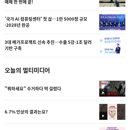
상
예매 한 번에 끝!
,
오
'국가 AI 컴퓨팅센터' 첫 삽…1만 5000장 규모
·2028년 완공
늘
의
3대 메가프로젝트 신속 추진…수출 5강·1조 달러
사
기반 구축
진
오늘의 멀티미디어
"뭐하세요" 수거하다 딱 걸렸다
영
상
6.7% 인상의 결과는요?
영
상