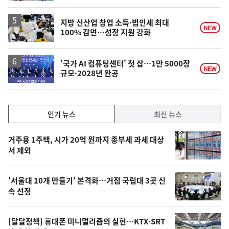
계
하
락
지방 신산업 창업 소득·법인세 최대
NEW
100% 감면…성장 지원 강화
'국가 AI 컴퓨팅센터' 첫 삽…1만 5000장
NEW
규모·2028년 완공
인
인기 뉴스
최신 뉴스
기,
인
기
최
거주용 1주택, 시가 20억 원까지 종부세 과세 대상
뉴
서 제외
신,
스
오
'서울대 10개 만들기' 본격화…거점 국립대 3곳 신
늘
속 선정
의
영
[달달정책] 휴대폰 미니멀리즘의 실현…KTX·SRT