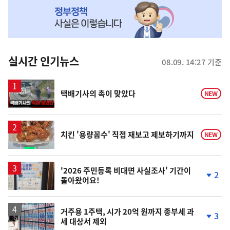
MY
맞
춤
뉴
실시간 인기뉴스
08.09. 14:27 기준
스
영
택배기사의 촉이 맞았다
NEW
상
치킨 '용량꼼수' 직접 재보고 제보하기까지
NEW
'2026 주민등록 비대면 사실조사' 기간이
2
돌아왔어요!
단
계
하
락
거주용 1주택, 시가 20억 원까지 종부세 과
3
세 대상서 제외
단