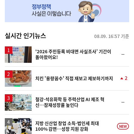
MY
맞
춤
뉴
실시간 인기뉴스
08.09. 16:57 기준
스
'2026 주민등록 비대면 사실조사' 기간이
순
돌아왔어요!
위
동
일
2
치킨 '용량꼼수' 직접 재보고 제보하기까지
단
계
상
승
철강·석유화학 등 주력산업 AI 제조 혁
순
신…잠재성장률 높인다
위
동
일
지방 신산업 창업 소득·법인세 최대
NEW
100% 감면…성장 지원 강화