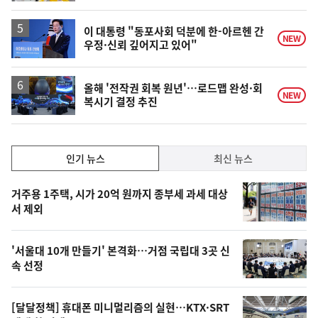
이 대통령 "동포사회 덕분에 한-아르헨 간
NEW
우정·신뢰 깊어지고 있어"
올해 '전작권 회복 원년'…로드맵 완성·회
NEW
복시기 결정 추진
인
인기 뉴스
최신 뉴스
기,
인
기
최
거주용 1주택, 시가 20억 원까지 종부세 과세 대상
뉴
서 제외
신,
스
오
'서울대 10개 만들기' 본격화…거점 국립대 3곳 신
늘
속 선정
의
영
[달달정책] 휴대폰 미니멀리즘의 실현…KTX·SRT