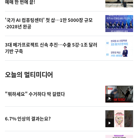
상
예매 한 번에 끝!
,
오
'국가 AI 컴퓨팅센터' 첫 삽…1만 5000장 규모
·2028년 완공
늘
의
3대 메가프로젝트 신속 추진…수출 5강·1조 달러
사
기반 구축
진
오늘의 멀티미디어
"뭐하세요" 수거하다 딱 걸렸다
영
상
6.7% 인상의 결과는요?
영
상