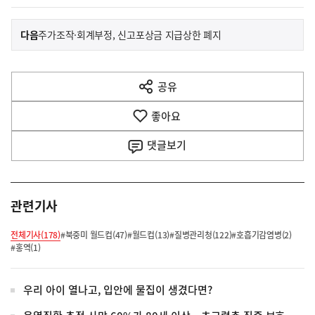
이
기
다음
주가조작·회계부정, 신고포상금 지급상한 폐지
사
전
다
공유
열
음
기
좋아요
기
사
댓글
보기
관련기사
전체기사(178)
#북중미 월드컵(47)
#월드컵(13)
#질병관리청(122)
#호흡기감염병(2)
#홍역(1)
우리 아이 열나고, 입안에 물집이 생겼다면?