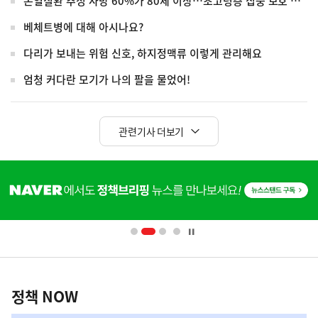
온열질환 추정 사망 60%가 80세 이상…초고령층 집중 보호 강화
베체트병에 대해 아시나요?
다리가 보내는 위험 신호, 하지정맥류 이렇게 관리해요
엄청 커다란 모기가 나의 팔을 물었어!
관련기사 더보기
히
단
배
너
영
정
역
책
정책 NOW
NOW,