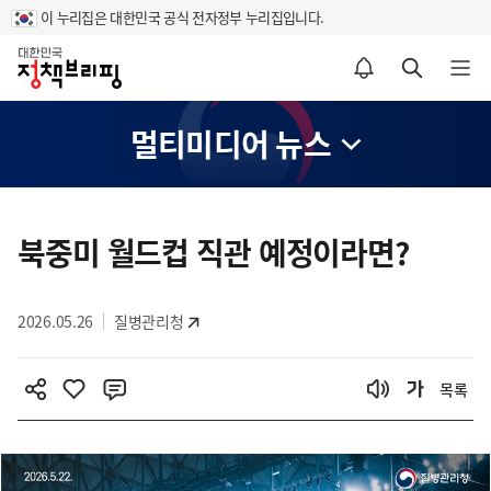
이 누리집은 대한민국 공식 전자정부 누리집입니다.
홈
알림설정 바로가기
검색 바로가기
메뉴 열기
멀티미디어 뉴스
콘
텐
북중미 월드컵 직관 예정이라면?
츠
영
2026.05.26
질병관리청
역
목록