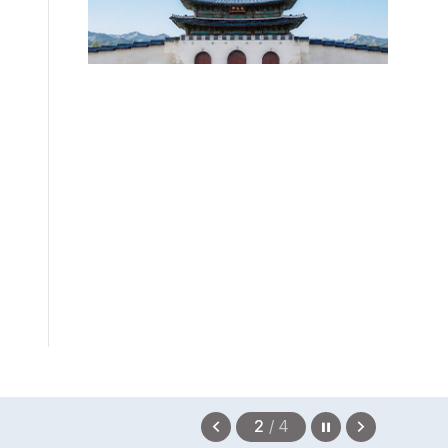
법무부에 개선 요청" 관련
2026.08.08
정지
이
다
2
/
4