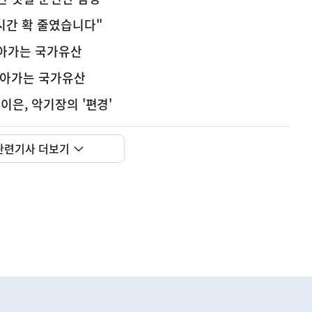
시간 확 줄였습니다"
나아가는 국가유산
나아가는 국가유산
이은, 악기장의 '편경'
관련기사 더보기
사
신매매방지법 걸린 '우즈벡 인력 송출'...성평등부,노동·
실
은
이
렇
습
니