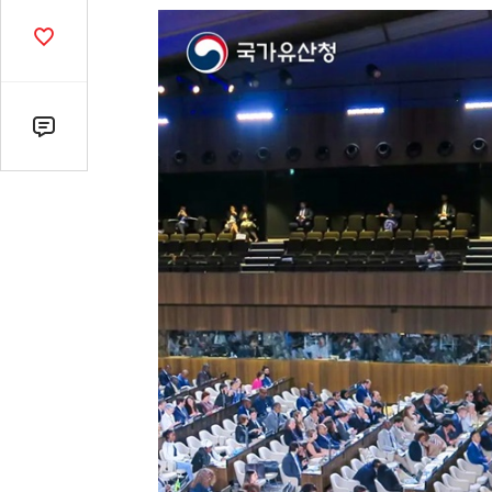
열
기
공
감
수
댓
글
수
(클
릭
시
댓
글
로
이
동)