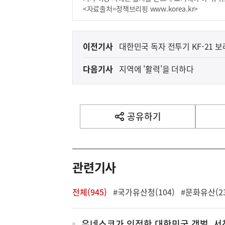
<자료출처=정책브리핑 www.korea.kr>
이
이전기사
대한민국 독자 전투기 KF-21 보
전
다음기사
지역에 '활력'을 더하다
다
음
기
사
공유하기
열
기
영
역
관련기사
전체(945)
#국가유산청(104)
#문화유산(23
유네스코가 인정한 대한민국 갯벌, 서