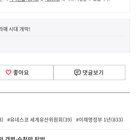
라매 시대 개막!
좋아요
댓글
보기
)
#유네스코 세계유산위원회(39)
#이재명정부 1년(833)
천 갯벌·순천만 탐방