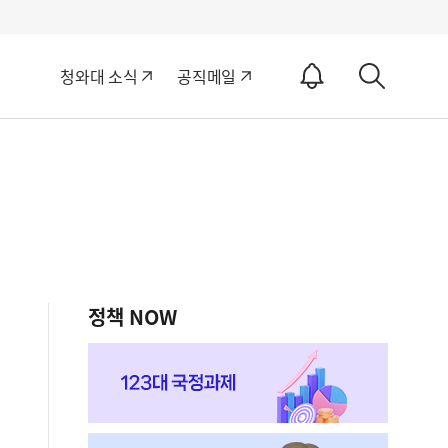
알
청와대 소식
공직메일
림
상
ON
세
검
색
정책 NOW