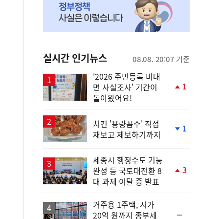
실시간 인기뉴스
08.08. 20:07 기준
'2026 주민등록 비대
1
면 사실조사' 기간이
단
돌아왔어요!
계
상
승
치킨 '용량꼼수' 직접
1
재보고 제보하기까지
단
계
하
세종시 행정수도 기능
락
3
완성 등 국토대전환 8
단
대 과제 이달 중 발표
계
상
승
거주용 1주택, 시가
순
20억 원까지 종부세