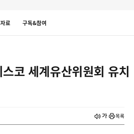
책자료
구독&참여
네스코 세계유산위원회 유치
시작
열기
목록