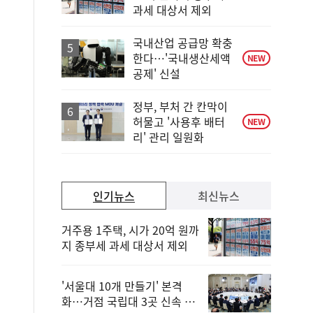
위
과세 대상서 제외
동
일
국내산업 공급망 확충
한다…'국내생산세액
NEW
공제' 신설
정부, 부처 간 칸막이
허물고 '사용후 배터
NEW
리' 관리 일원화
인기뉴스
최신뉴스
거주용 1주택, 시가 20억 원까
지 종부세 과세 대상서 제외
'서울대 10개 만들기' 본격
화…거점 국립대 3곳 신속 선