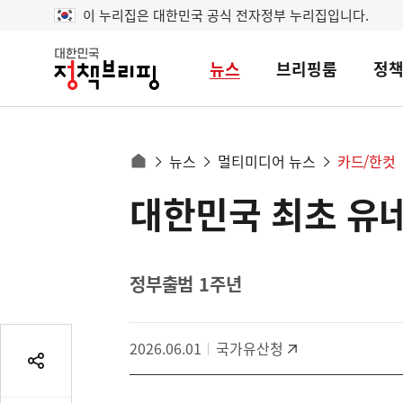
이 누리집은 대한민국 공식 전자정부 누리집입니다.
뉴스
브리핑룸
정
대
한
민
국
정
사
뉴스
멀티미디어 뉴스
카드/한컷
책
홈
브
이
으
대한민국 최초 유
콘
리
트
로
핑
텐
이
츠
동
영
정부출범 1주년
경
역
로
2026.06.01
국가유산청
공
유