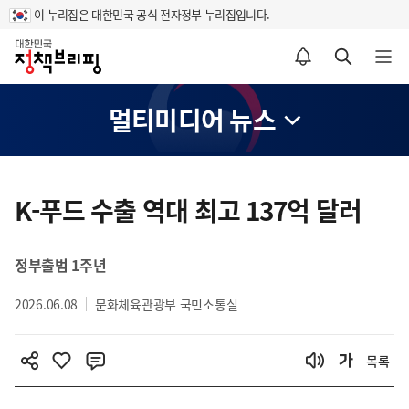
이 누리집은 대한민국 공식 전자정부 누리집입니다.
홈
알림설정 바로가기
검색 바로가기
메뉴 열기
멀티미디어 뉴스
콘
텐
K-푸드 수출 역대 최고 137억 달러
츠
영
정부출범 1주년
역
2026.06.08
문화체육관광부 국민소통실
목록