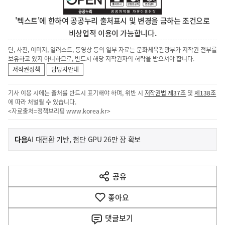
'텍스트'에 한하여 공공누리 출처표시 및 변경을 금하는 조건으로
비상업적 이용이 가능합니다.
단, 사진, 이미지, 일러스트, 동영상 등의 일부 자료는 문화체육관광부가 저작권 전부를
보유하고 있지 아니하므로, 반드시 해당 저작권자의 허락을 받으셔야 합니다.
저작권정책
담당자안내
기사 이용 시에는 출처를 반드시 표기해야 하며, 위반 시
저작권법 제37조
및
제138조
에 따라 처벌될 수 있습니다.
<자료출처=정책브리핑
www.korea.kr
>
이
기
다음
AI 대전환 기반, 첨단 GPU 26만 장 확보
사
전
다
공유
열
음
기
좋아요
기
사
댓글
보기