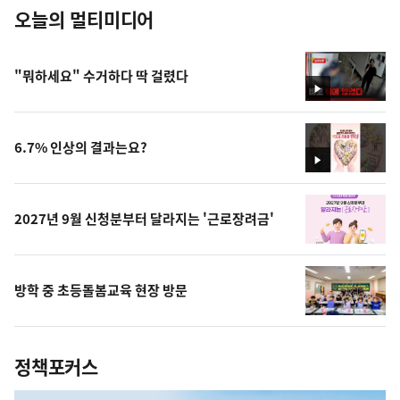
오늘의 멀티미디어
"뭐하세요" 수거하다 딱 걸렸다
영
상
6.7% 인상의 결과는요?
영
상
2027년 9월 신청분부터 달라지는 '근로장려금'
방학 중 초등돌봄교육 현장 방문
정책포커스