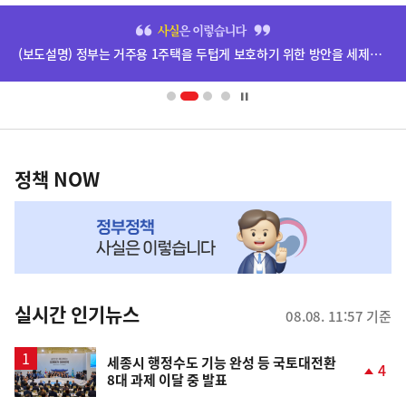
히
단
(보도설명) 정부는 거주용 1주택을 두텁게 보호하기 위한 방안을 세제개편안에 담았습니다.
배
너
영
정
역
책
정책 NOW
NOW,
MY
맞
춤
뉴
실시간 인기뉴스
08.08. 11:57 기준
스
세종시 행정수도 기능 완성 등 국토대전환
4
8대 과제 이달 중 발표
단
계