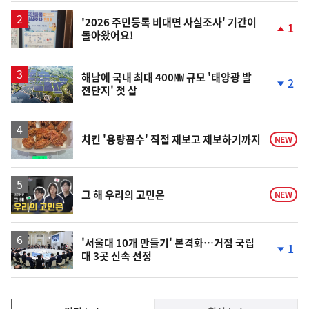
상
승
'2026 주민등록 비대면 사실조사' 기간이
1
돌아왔어요!
단
계
상
승
해남에 국내 최대 400㎿ 규모 '태양광 발
2
전단지' 첫 삽
단
계
하
락
치킨 '용량꼼수' 직접 재보고 제보하기까지
NEW
영
그 해 우리의 고민은
NEW
상
'서울대 10개 만들기' 본격화…거점 국립
1
대 3곳 신속 선정
단
계
하
락
인