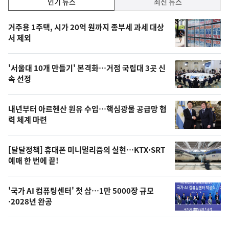
인기 뉴스
최신 뉴스
기,
인
기
최
거주용 1주택, 시가 20억 원까지 종부세 과세 대상
뉴
서 제외
신,
스
오
'서울대 10개 만들기' 본격화…거점 국립대 3곳 신
늘
속 선정
의
영
내년부터 아르헨산 원유 수입…핵심광물 공급망 협
상
력 체계 마련
,
오
[달달정책] 휴대폰 미니멀리즘의 실현…KTX·SRT
예매 한 번에 끝!
늘
의
'국가 AI 컴퓨팅센터' 첫 삽…1만 5000장 규모
사
·2028년 완공
진