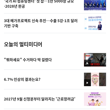
오
'국가 AI 컴퓨팅센터' 첫 삽…1만 5000장 규모
·2028년 완공
늘
의
3대 메가프로젝트 신속 추진…수출 5강·1조 달러
사
기반 구축
진
오늘의 멀티미디어
"뭐하세요" 수거하다 딱 걸렸다
영
상
6.7% 인상의 결과는요?
영
상
2027년 9월 신청분부터 달라지는 '근로장려금'