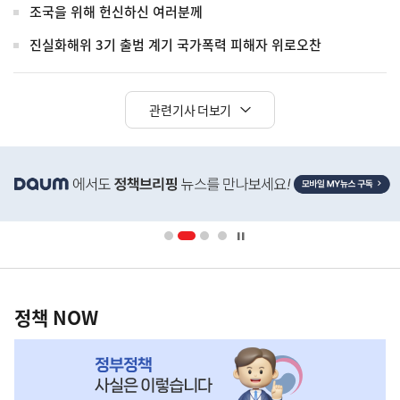
조국을 위해 헌신하신 여러분께
진실화해위 3기 출범 계기 국가폭력 피해자 위로오찬
관련기사 더보기
히
단
배
너
영
정
역
책
정책 NOW
NOW,
MY
맞