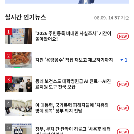
춤
뉴
실시간 인기뉴스
08.09. 14:57 기준
스
'2026 주민등록 비대면 사실조사' 기간이
NEW
돌아왔어요!
1
치킨 '용량꼼수' 직접 재보고 제보하기까지
단
계
하
락
동네 보건소도 대학병원급 AI 진료…AI진
NEW
료지원 도구 전국 보급
이 대통령, 국가폭력 피해자들에 '치유와
NEW
명예 회복' 정부 의지 전달
정부, 부처 간 칸막이 허물고 '사용후 배터
NEW