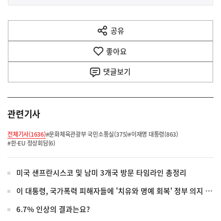
사
전
다
공유
열
음
기
좋아요
기
사
댓글
보기
관련기사
전체기사(1636)
#문화체육관광부 국민소통실(375)
#이재명 대통령(863)
#한-EU 정상회담(6)
미국 샌프란시스코 및 남미 3개국 방문 타임라인 총정리
이 대통령, 국가폭력 피해자들에 '치유와 명예 회복' 정부 의지 전달
6.7% 인상의 결과는요?