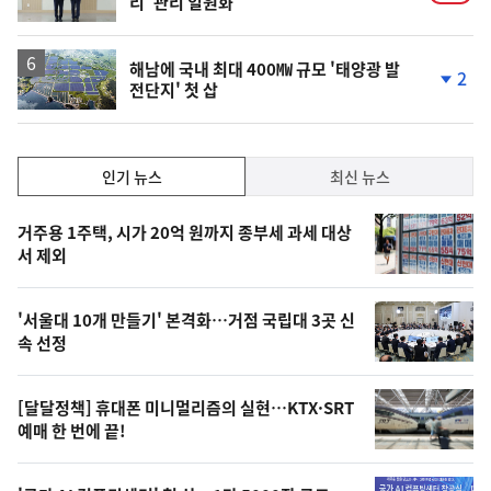
리' 관리 일원화
해남에 국내 최대 400㎿ 규모 '태양광 발
2
전단지' 첫 삽
단
계
하
락
인
인기 뉴스
최신 뉴스
기,
인
기
최
거주용 1주택, 시가 20억 원까지 종부세 과세 대상
뉴
서 제외
신,
스
오
'서울대 10개 만들기' 본격화…거점 국립대 3곳 신
늘
속 선정
의
영
[달달정책] 휴대폰 미니멀리즘의 실현…KTX·SRT
상
예매 한 번에 끝!
,