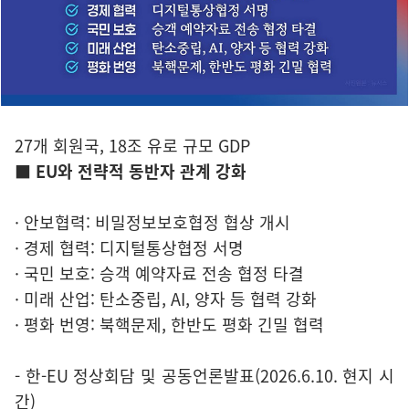
27개 회원국, 18조 유로 규모 GDP
■ EU와 전략적 동반자 관계 강화
· 안보협력: 비밀정보보호협정 협상 개시
· 경제 협력: 디지털통상협정 서명
· 국민 보호: 승객 예약자료 전송 협정 타결
· 미래 산업: 탄소중립, AI, 양자 등 협력 강화
· 평화 번영: 북핵문제, 한반도 평화 긴밀 협력
- 한-EU 정상회담 및 공동언론발표(2026.6.10. 현지 시
간)