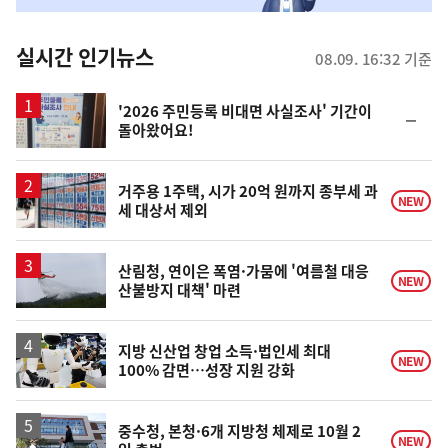
춤
뉴
실시간 인기뉴스
08.09. 16:32 기준
스
'2026 주민등록 비대면 사실조사' 기간이
순
돌아왔어요!
위
동
일
거주용 1주택, 시가 20억 원까지 종부세 과
NEW
세 대상서 제외
산림청, 연이은 폭염·가뭄에 '여름철 대응
NEW
산불방지 대책' 마련
지방 신산업 창업 소득·법인세 최대
NEW
100% 감면…성장 지원 강화
중수청, 본청·6개 지방청 체제로 10월 2
NEW