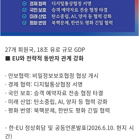
27개 회원국, 18조 유로 규모 GDP
■ EU와 전략적 동반자 관계 강화
· 안보협력: 비밀정보보호협정 협상 개시
· 경제 협력: 디지털통상협정 서명
· 국민 보호: 승객 예약자료 전송 협정 타결
· 미래 산업: 탄소중립, AI, 양자 등 협력 강화
· 평화 번영: 북핵문제, 한반도 평화 긴밀 협력
- 한-EU 정상회담 및 공동언론발표(2026.6.10. 현지 시
간)