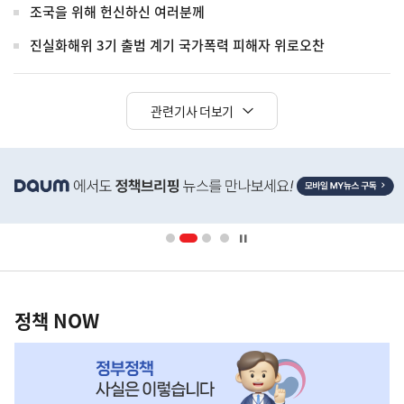
조국을 위해 헌신하신 여러분께
진실화해위 3기 출범 계기 국가폭력 피해자 위로오찬
관련기사 더보기
히
단
배
너
영
정
역
책
정책 NOW
NOW,
MY
맞