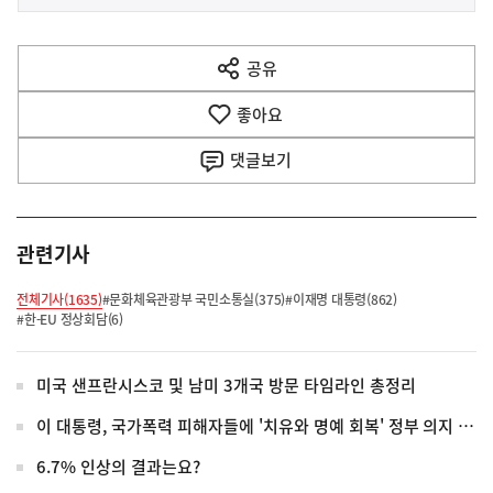
사
전
다
공유
열
음
기
좋아요
기
사
댓글
보기
관련기사
전체기사(1635)
#문화체육관광부 국민소통실(375)
#이재명 대통령(862)
#한-EU 정상회담(6)
미국 샌프란시스코 및 남미 3개국 방문 타임라인 총정리
이 대통령, 국가폭력 피해자들에 '치유와 명예 회복' 정부 의지 전달
6.7% 인상의 결과는요?