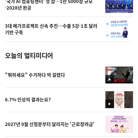
오
'국가 AI 컴퓨팅센터' 첫 삽…1만 5000장 규모
·2028년 완공
늘
의
3대 메가프로젝트 신속 추진…수출 5강·1조 달러
사
기반 구축
진
오늘의 멀티미디어
"뭐하세요" 수거하다 딱 걸렸다
영
상
6.7% 인상의 결과는요?
영
상
2027년 9월 신청분부터 달라지는 '근로장려금'