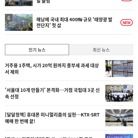
일 출범
해남에 국내 최대 400㎿ 규모 '태양광 발
NEW
전단지' 첫 삽
인
인기 뉴스
최신 뉴스
기,
인
기
최
거주용 1주택, 시가 20억 원까지 종부세 과세 대상
뉴
서 제외
신,
스
오
'서울대 10개 만들기' 본격화…거점 국립대 3곳 신
늘
속 선정
의
영
[달달정책] 휴대폰 미니멀리즘의 실현…KTX·SRT
상
예매 한 번에 끝!
,