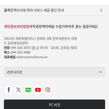
공지
정책브리핑 RSS 서비스 제공 중단 안내
개인정보처리방침
저작권정책
이메일 수집거부
자주 묻는 질문(FAQ)
(30119) 세종특별자치시 갈매로 388 정부세종청사 15동
© 문화체육관광부
전화
044-203-3555 (월-금 09:00 - 18:00, 공휴일 제외)
팩스
044-203-3488
대표메일
webmaster@korea.kr
관련사이트
페
X
네
유
인
이
바
이
튜
스
스
로
버
브
타
PC 버전
북
가
포
바
그