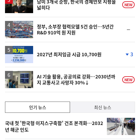
남미 3개국 순방, 한국의 경제안보 지평을
NEW
넓히다
정부, 소부장 협력모델 5건 승인…5년간
순
R&D 910억 원 지원
위
동
일
3
2027년 최저임금 시급 10,700원
단
계
하
락
AI 기술 활용, 공공의료 강화…2030년까
NEW
지 교통사고 사망자 30%↓
인
인기 뉴스
최신 뉴스
기,
인
기
최
국내 첫 '한국형 이지스구축함' 건조 본격화…2032
뉴
년 해군 인도
신,
스