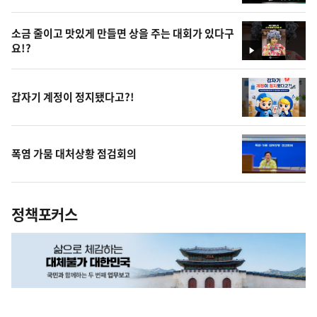
영
상
소금 줄이고 맛있게 만들면 상을 주는 대회가 있다구
요!?
영
상
갑자기 계정이 정지됐다고?!
폭염 가뭄 대처상황 점검회의
정책포커스