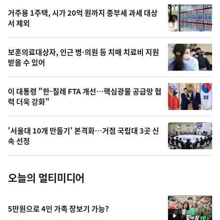
오
거주용 1주택, 시가 20억 원까지 종부세 과세 대상
늘
서 제외
의
영
보훈의료대상자, 인근 병·의원 등 치매 치료비 지원
상
받을 수 있어
,
오
이 대통령 "한-칠레 FTA 개선…핵심광물 공급망 협
력 더욱 강화"
늘
의
'서울대 10개 만들기' 본격화…거점 국립대 3곳 신
사
속 선정
진
오늘의 멀티미디어
5만원으로 4인 가족 장보기 가능?