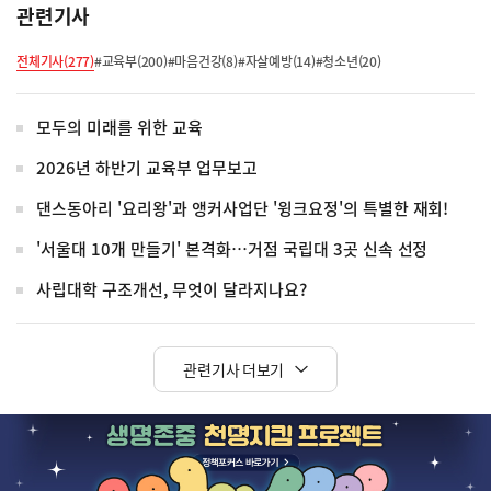
관련기사
전체기사(277)
#교육부(200)
#마음건강(8)
#자살예방(14)
#청소년(20)
모두의 미래를 위한 교육
2026년 하반기 교육부 업무보고
댄스동아리 '요리왕'과 앵커사업단 '윙크요정'의 특별한 재회!
'서울대 10개 만들기' 본격화…거점 국립대 3곳 신속 선정
사립대학 구조개선, 무엇이 달라지나요?
관련기사 더보기
히
단