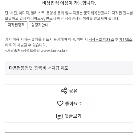
비상업적 이용이 가능합니다.
단, 사진, 이미지, 일러스트, 동영상 등의 일부 자료는 문화체육관광부가 저작권 전부를
보유하고 있지 아니하므로, 반드시 해당 저작권자의 허락을 받으셔야 합니다.
저작권정책
담당자안내
기사 이용 시에는 출처를 반드시 표기해야 하며, 위반 시
저작권법 제37조
및
제138조
에 따라 처벌될 수 있습니다.
<자료출처=정책브리핑
www.korea.kr
>
이
기
다음
평등정챗 '양육비 선지급 제도'
사
전
다
공유
열
음
기
좋아요
기
2
사
댓글
보기