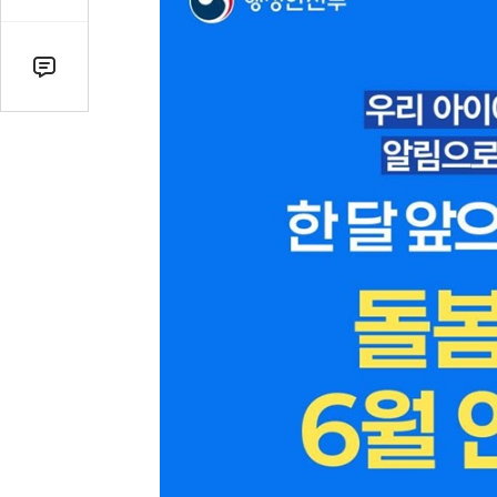
감
수
댓
글
수
(클
릭
시
댓
글
로
이
동)