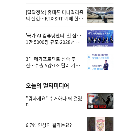
정
[달달정책] 휴대폰 미니멀리즘
의 실현…KTX·SRT 예매 한
번에 끝!
'국가 AI 컴퓨팅센터' 첫 삽…
1만 5000장 규모·2028년 완
공
3대 메가프로젝트 신속 추
진…수출 5강·1조 달러 기반
구축
오늘의 멀티미디어
"뭐하세요" 수거하다 딱 걸렸
다
6.7% 인상의 결과는요?