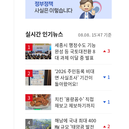
실시간 인기뉴스
08.08. 15:47 기준
세종시 행정수도 기능
3
완성 등 국토대전환 8
단
대 과제 이달 중 발표
계
상
승
'2026 주민등록 비대
1
면 사실조사' 기간이
단
돌아왔어요!
계
하
락
치킨 '용량꼼수' 직접
1
재보고 제보하기까지
단
계
하
해남에 국내 최대 400
락
2
㎿ 규모 '태양광 발전