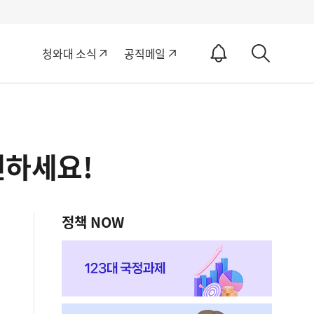
알
청와대 소식
공직메일
림
상
ON
세
검
색
인하세요!
정책 NOW