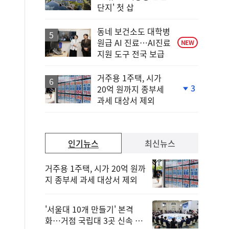
단
단지' 첫 삽
계
상
승
동네 보건소도 대학병
원급 AI 진료…AI진료
NEW
지원 도구 전국 보급
거주용 1주택, 시가
3
20억 원까지 종부세
단
과세 대상서 제외
계
하
락
인기뉴스
최신뉴스
거주용 1주택, 시가 20억 원까
지 종부세 과세 대상서 제외
'서울대 10개 만들기' 본격
화…거점 국립대 3곳 신속 선