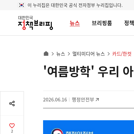
이 누리집은 대한민국 공식 전자정부 누리집입니다.
뉴스
브리핑룸
정
대
한
민
국
정
사
뉴스
멀티미디어 뉴스
카드/한컷
책
홈
브
이
으
'여름방학' 우리 
콘
리
트
로
핑
텐
이
츠
동
영
경
2026.06.16
행정안전부
역
로
공
유
열
기
공
2