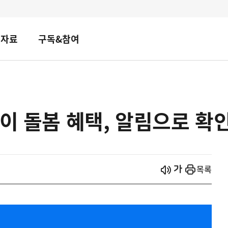
책자료
구독&참여
아이 돌봄 혜택, 알림으로 확
시작
열기
목록