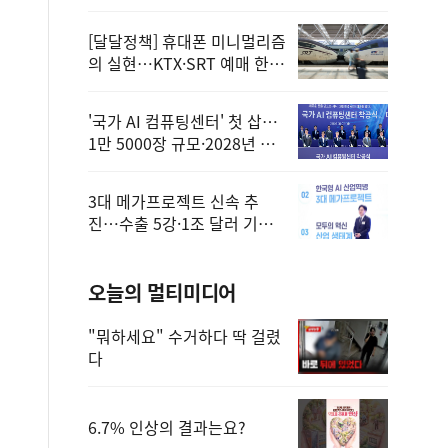
정
[달달정책] 휴대폰 미니멀리즘
의 실현…KTX·SRT 예매 한
번에 끝!
'국가 AI 컴퓨팅센터' 첫 삽…
1만 5000장 규모·2028년 완
공
3대 메가프로젝트 신속 추
진…수출 5강·1조 달러 기반
구축
오늘의 멀티미디어
"뭐하세요" 수거하다 딱 걸렸
다
6.7% 인상의 결과는요?