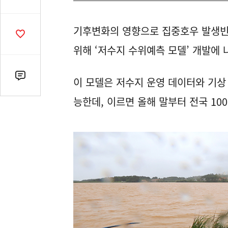
유
열
기후변화의 영향으로 집중호우 발생빈
기
공
감
위해 ‘저수지 수위예측 모델’ 개발에 
수
댓
이 모델은 저수지 운영 데이터와 기상
글
능한데, 이르면 올해 말부터 전국 10
수
(클
릭
시
댓
글
로
이
동)