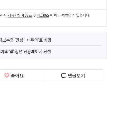
반 시
저작권법 제37조
및
제138조
에 따라 처벌될 수 있습니다.
보수준 ‘관심’→ ‘주의’로 상향
청년 주거정책 정보 한 곳에…‘마이홈 앱’ 청년 전용페이지 신설
좋아요
댓글
보기