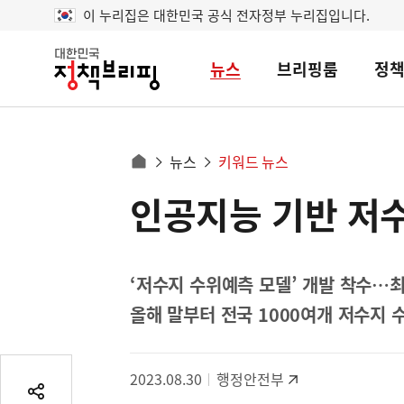
이 누리집은 대한민국 공식 전자정부 누리집입니다.
뉴스
브리핑룸
정
대
한
민
국
정
사
뉴스
키워드 뉴스
책
홈
브
이
으
인공지능 기반 저
콘
리
트
로
핑
텐
이
츠
동
영
‘저수지 수위예측 모델’ 개발 착수…최
경
역
올해 말부터 전국 1000여개 저수지
로
2023.08.30
행정안전부
공