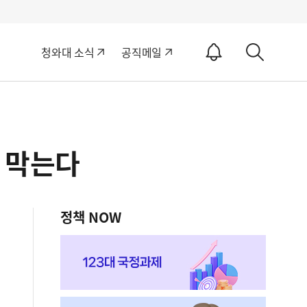
알
청와대 소식
공직메일
림
상
ON
세
검
색
 막는다
정책 NOW