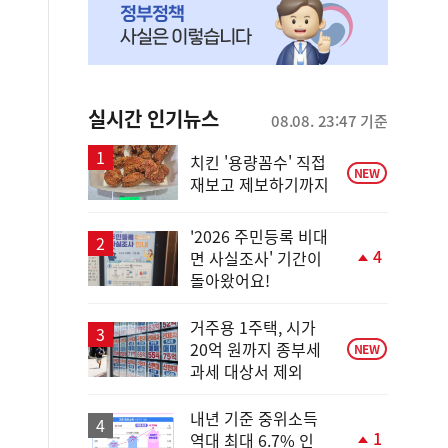
실시간 인기뉴스
08.08. 23:47 기준
치킨 '용량꼼수' 직접
NEW
재보고 제보하기까지
'2026 주민등록 비대
4
면 사실조사' 기간이
단
돌아왔어요!
계
상
승
거주용 1주택, 시가
20억 원까지 종부세
NEW
과세 대상서 제외
내년 기준 중위소득
1
역대 최대 6.7% 인