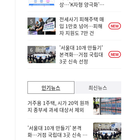
단
상…'K자형 양극화'
계
대응
상
승
전세사기 피해주택 매
입 1만호 넘어…피해
NEW
자 지원도 7만 건
'서울대 10개 만들기'
본격화…거점 국립대
NEW
3곳 신속 선정
인기뉴스
최신뉴스
거주용 1주택, 시가 20억 원까
지 종부세 과세 대상서 제외
'서울대 10개 만들기' 본격
화…거점 국립대 3곳 신속 선