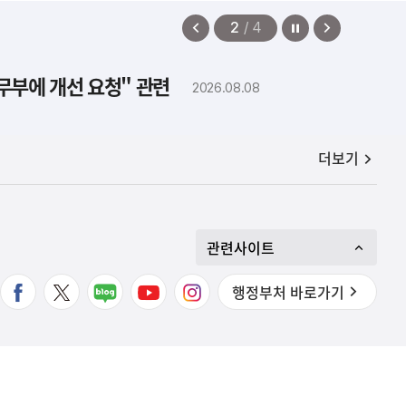
정지
이
다
2
/
4
전
음
보
보
법무부에 개선 요청" 관련
2026.08.08
기
기
공지사항
더보기
관련사이트
행정부처 바로가기