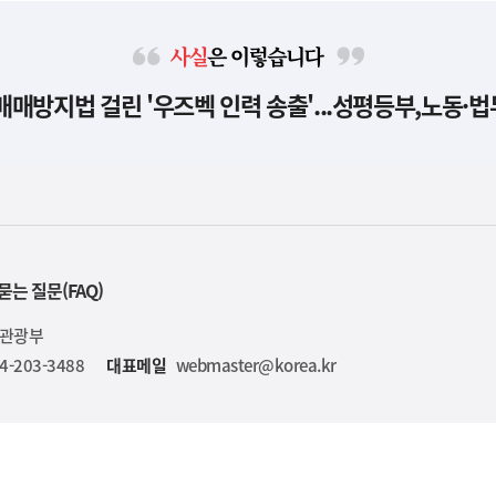
사
신매매방지법 걸린 '우즈벡 인력 송출'...성평등부,노동·
실
은
이
렇
습
니
다
묻는 질문(FAQ)
육관광부
4-203-3488
대표메일
webmaster@korea.kr