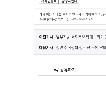
저작권정책
담당자안내
기사 이용 시에는 출처를 반드시 표기해야 하며, 위
<자료출처=정책브리핑 www.korea.kr>
이
이전기사
남부지방 호우특보 확대…위기 경
전
다음기사
다
음
기
사
공유하기
열
기
영
역