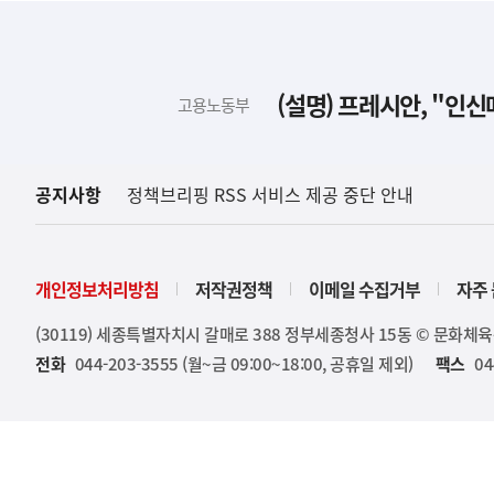
하
단
배
(설명) 프레시안, "인
고용노동부
너
영
역
공지사항
정책브리핑 RSS 서비스 제공 중단 안내
개인정보처리방침
저작권정책
이메일 수집거부
자주 
(30119) 세종특별자치시 갈매로 388 정부세종청사 15동 © 문화체
전화
044-203-3555 (월~금 09:00~18:00, 공휴일 제외)
팩스
04