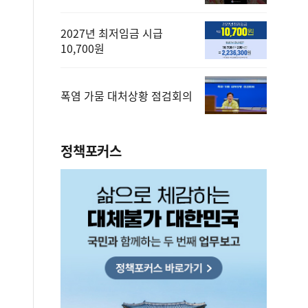
2027년 최저임금 시급
10,700원
폭염 가뭄 대처상황 점검회의
정책포커스