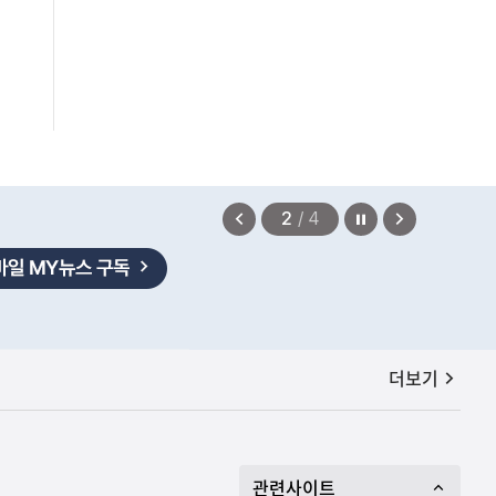
정지
이
다
2
/
4
전
음
보
보
기
기
공지사항
더보기
관련사이트