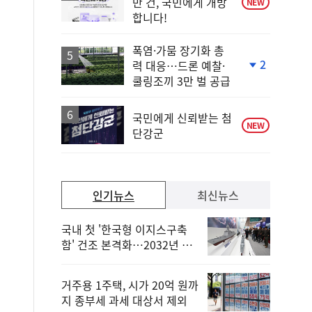
만 건, 국민에게 개방
NEW
합니다!
폭염·가뭄 장기화 총
2
력 대응…드론 예찰·
단
쿨링조끼 3만 벌 공급
계
하
락
국민에게 신뢰받는 첨
NEW
단강군
인기뉴스
최신뉴스
국내 첫 '한국형 이지스구축
함' 건조 본격화…2032년 해
군 인도
거주용 1주택, 시가 20억 원까
지 종부세 과세 대상서 제외