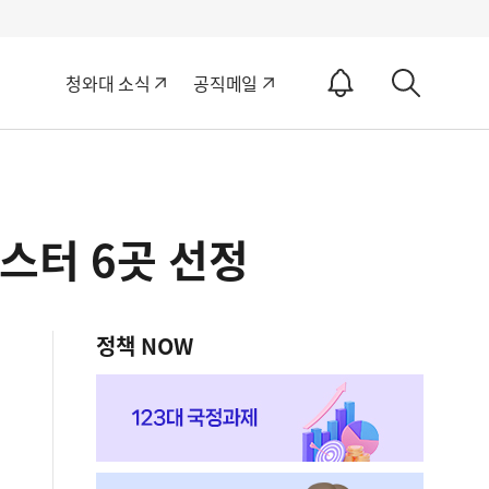
알
청와대 소식
공직메일
림
상
ON
세
검
색
스터 6곳 선정
정책 NOW