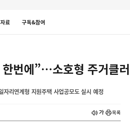
책자료
구독&참여
리 한번에”…소호형 주거클러
…일자리연계형 지원주택 사업공모도 실시 예정
시작
열기
목록