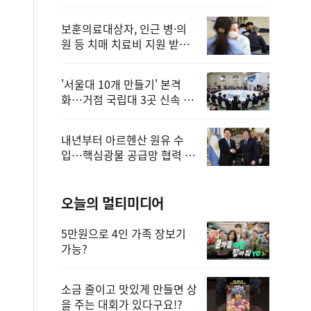
보훈의료대상자, 인근 병·의
원 등 치매 치료비 지원 받을
수 있어
'서울대 10개 만들기' 본격
화…거점 국립대 3곳 신속 선
정
내년부터 아르헨산 원유 수
입…핵심광물 공급망 협력 체
계 마련
오늘의 멀티미디어
5만원으로 4인 가족 장보기
가능?
소금 줄이고 맛있게 만들면 상
을 주는 대회가 있다구요!?