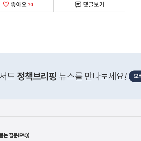
이
좋아요
댓글
보기
20
렇
습
니
다
묻는 질문(FAQ)