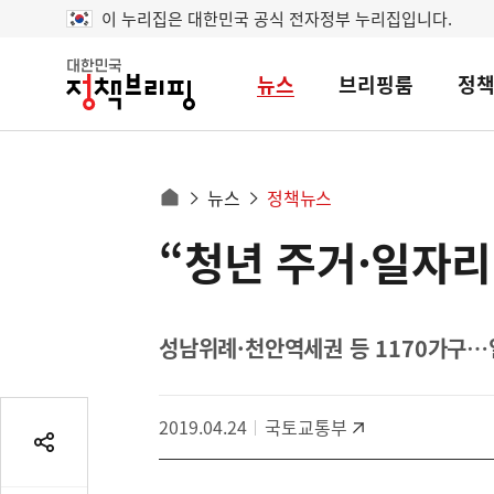
이 누리집은 대한민국 공식 전자정부 누리집입니다.
뉴스
브리핑룸
정
대
한
민
국
정
사
뉴스
정책뉴스
책
홈
브
이
으
“청년 주거·일자
콘
리
트
로
핑
텐
이
츠
동
영
성남위례·천안역세권 등 1170가구
경
역
로
2019.04.24
국토교통부
공
유