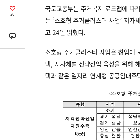
열
국토교통부는 주거복지 로드맵에 따라
기
공
20
감
는 ‘소호형 주거클러스터 사업’ 지자체
수
고 24일 밝혔다.
댓
글
소호형 주거클러스터 사업은 창업에 
수
(클
택, 지자체별 전략산업 육성을 위해
릭
택과 같은 일자리 연계형 공공임대주
시
댓
글
로
이
동)