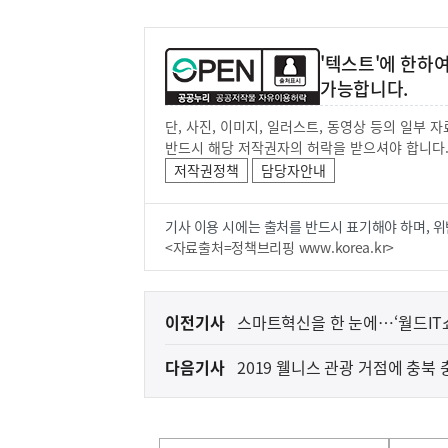
'텍스트'에 한하
가능합니다.
단, 사진, 이미지, 일러스트, 동영상 등의 일부
반드시 해당 저작권자의 허락을 받으셔야 합니다
저작권정책
담당자안내
기사 이용 시에는 출처를 반드시 표기해야 하며, 위
<자료출처=정책브리핑 www.korea.kr>
이
이전기사
스마트혁신을 한 눈에…‘월드IT쇼 2
전
다음기사
2019 웰니스 관광 거점에 충북
다
음
(설명자료) 국가R&
지식재산처
기