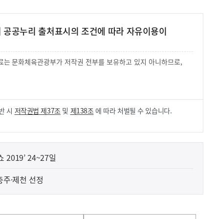
여 공공누리 출처표시의 조건에 따라 자유이용이
 자료는 문화체육관광부가 저작권 전부를 보유하고 있지 아니하므로,
.
반 시
저작권법 제37조
및
제138조
에 따라 처벌될 수 있습니다.
019’ 24~27일
 충주·제천 선정
사
D 성과 기술 해외 특허 지원에 관한 구체적인 내용은 
실
은