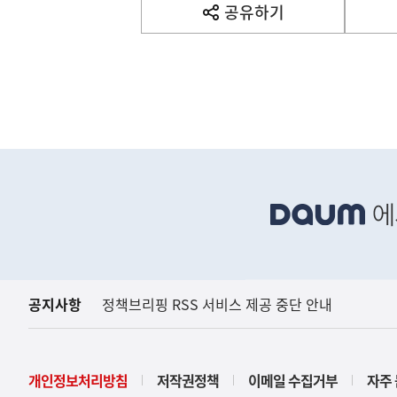
사
공유하기
열
기
영
역
하
단
배
너
영
역
공지사항
정책브리핑 RSS 서비스 제공 중단 안내
개인정보처리방침
저작권정책
이메일 수집거부
자주 