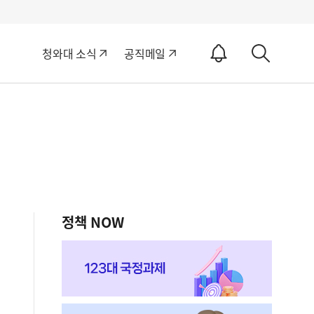
알
청와대 소식
공직메일
림
상
ON
세
검
색
정책 NOW