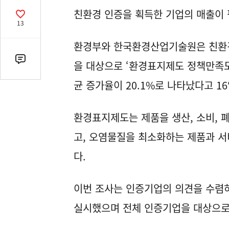
열
친환경 인증을 획득한 기업의 매출이 
기
공
13
감
수
환경부와 한국환경산업기술원은 친환경
댓
을 대상으로 ‘환경표지제도 정책만족도’
글
균 증가율이 20.1%로 나타났다고 1
수
(클
릭
환경표지제도는 제품을 생산, 소비, 
시
고, 오염물질을 최소화하는 제품과 서
댓
글
다.
로
이
동)
이번 조사는 인증기업의 의견을 수렴하
실시했으며 전체 인증기업을 대상으로 