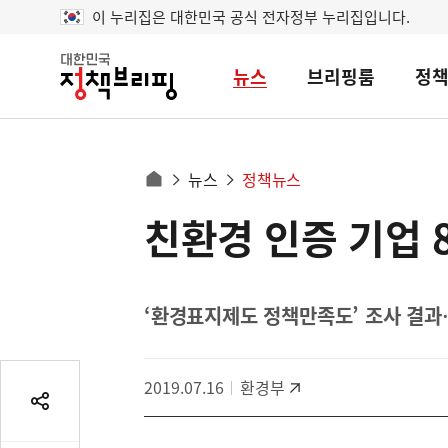
이 누리집은 대한민국 공식 전자정부 누리집입니다.
뉴스
브리핑룸
정
대
한
민
국
정
사
뉴스
정책뉴스
책
홈
브
이
으
친환경 인증 기업 
콘
리
트
로
핑
텐
이
츠
동
영
‘환경표지제도 정책만족도’ 조사 결과
경
역
로
2019.07.16
환경부
공
유