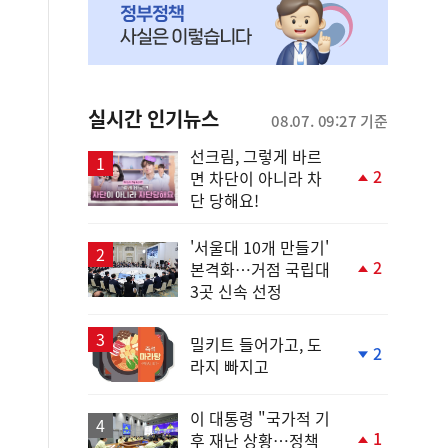
실시간 인기뉴스
08.07. 09:27 기준
선크림, 그렇게 바르
2
면 차단이 아니라 차
단
단 당해요!
계
상
승
'서울대 10개 만들기'
2
본격화…거점 국립대
단
3곳 신속 선정
계
상
승
밀키트 들어가고, 도
2
라지 빠지고
단
계
하
이 대통령 "국가적 기
락
1
후 재난 상황…정책