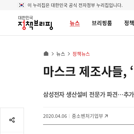
이 누리집은 대한민국 공식 전자정부 누리집입니다.
뉴스
브리핑룸
정
대
한
민
국
정
사
뉴스
정책뉴스
책
홈
브
이
으
마스크 제조사들, 
콘
리
트
로
핑
텐
이
츠
동
영
삼성전자 생산설비 전문가 파견…추가
경
역
로
2020.04.06
중소벤처기업부
공
유