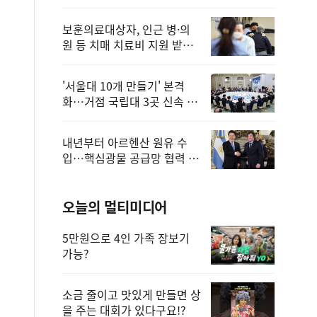
보훈의료대상자, 인근 병·의
원 등 치매 치료비 지원 받을
수 있어
'서울대 10개 만들기' 본격
화…거점 국립대 3곳 신속 선
정
내년부터 아르헨산 원유 수
입…핵심광물 공급망 협력 체
계 마련
오늘의 멀티미디어
5만원으로 4인 가족 장보기
가능?
소금 줄이고 맛있게 만들면 상
을 주는 대회가 있다구요!?