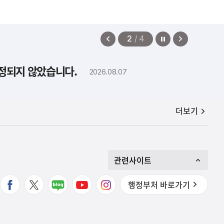
정지
이
다
2
/
4
전
음
보
보
확정되지 않았습니다.
2026.08.07
기
기
공지사항
더보기
관련사이트
행정부처 바로가기