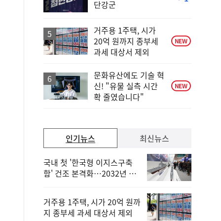
단강군
단
계
하
거주용 1주택, 시가
락
20억 원까지 종부세
NEW
과세 대상서 제외
문화유산에도 기술 혁
신! "유물 실측 시간
NEW
확 줄였습니다"
인기뉴스
최신뉴스
국내 첫 '한국형 이지스구축
함' 건조 본격화…2032년 해
군 인도
거주용 1주택, 시가 20억 원까
지 종부세 과세 대상서 제외