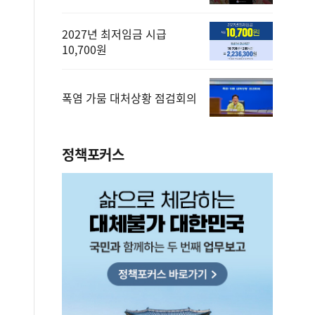
2027년 최저임금 시급
10,700원
폭염 가뭄 대처상황 점검회의
정책포커스