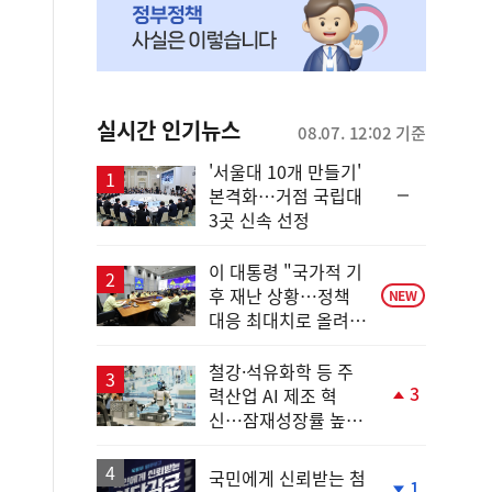
실시간 인기뉴스
08.07. 12:02 기준
'서울대 10개 만들기'
순
본격화…거점 국립대
위
3곳 신속 선정
동
일
이 대통령 "국가적 기
후 재난 상황…정책
NEW
대응 최대치로 올려
야"
철강·석유화학 등 주
3
력산업 AI 제조 혁
단
신…잠재성장률 높인
계
다
상
승
국민에게 신뢰받는 첨
1