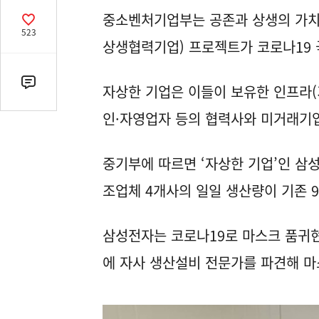
열
중소벤처기업부는 공존과 상생의 가치 
기
공
523
감
상생협력기업) 프로젝트가 코로나19 
수
댓
자상한 기업은 이들이 보유한 인프라(
글
인·자영업자 등의 협력사와 미거래기
수
(클
릭
중기부에 따르면 ‘자상한 기업’인 삼
시
조업체 4개사의 일일 생산량이 기존 9
댓
글
로
삼성전자는 코로나19로 마스크 품귀
이
동)
에 자사 생산설비 전문가를 파견해 마