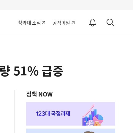
알
청와대 소식
공직메일
림
상
ON
세
검
색
량 51% 급증
정책 NOW