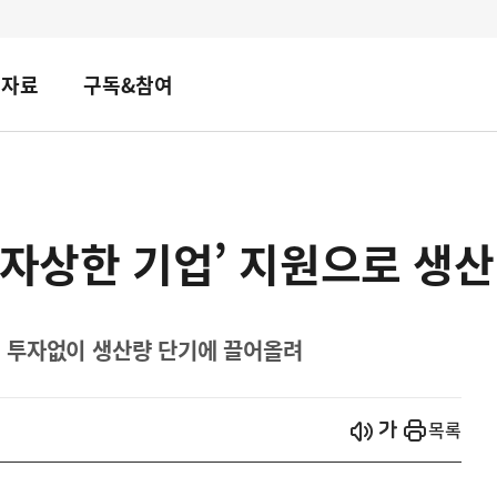
책자료
구독&참여
‘자상한 기업’ 지원으로 생산
 투자없이 생산량 단기에 끌어올려
시작
열기
목록