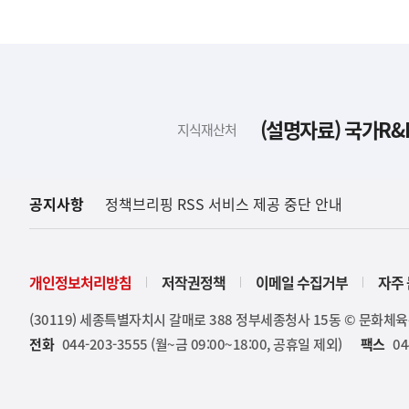
하
단
배
(설명자료) 국가R&
지식재산처
너
영
역
공지사항
정책브리핑 RSS 서비스 제공 중단 안내
개인정보처리방침
저작권정책
이메일 수집거부
자주 
(30119) 세종특별자치시 갈매로 388 정부세종청사 15동 © 문화체
전화
044-203-3555 (월~금 09:00~18:00, 공휴일 제외)
팩스
04