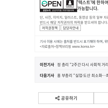
'텍스트'에 한하
가능합니다.
단, 사진, 이미지, 일러스트, 동영상 등의 일부
반드시 해당 저작권자의 허락을 받으셔야 합니다
저작권정책
담당자안내
기사 이용 시에는 출처를 반드시 표기해야 하며, 위
<자료출처=정책브리핑 www.korea.kr>
이
이전기사
정 총리 “2주간 다시 사회적 
전
다음기사
홍 부총리 “실업·도산 최소화…
다
음
기
사
공유하기
열
기
영