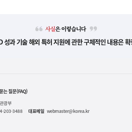
사
D 성과 기술 해외 특허 지원에 관한 구체적인 내용은 
실
은
이
렇
습
니
다
묻는 질문(FAQ)
육관광부
4-203-3488
대표메일
webmaster@korea.kr