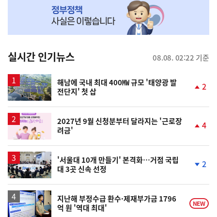
MY
맞
춤
뉴
실시간 인기뉴스
08.08. 02:22 기준
스
해남에 국내 최대 400㎿ 규모 '태양광 발
2
전단지' 첫 삽
단
계
상
승
2027년 9월 신청분부터 달라지는 '근로장
4
려금'
단
계
상
승
'서울대 10개 만들기' 본격화…거점 국립
2
대 3곳 신속 선정
단
계
하
락
지난해 부정수급 환수·제재부가금 1796
NEW
억 원 '역대 최대'