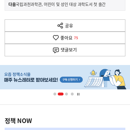
이
기
다음
국립과천과학관, 어린이 및 성인 대상 과학도서 첫 출간
사
전
다
공유
열
음
기
좋아요
기
75
사
댓글
보기
히
단
배
너
영
정
역
책
정책 NOW
NOW,