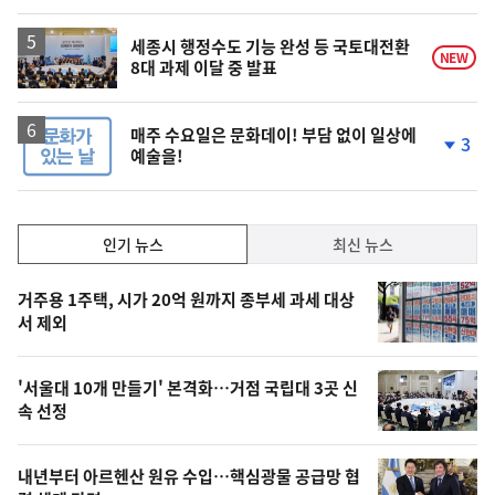
세종시 행정수도 기능 완성 등 국토대전환
NEW
8대 과제 이달 중 발표
매주 수요일은 문화데이! 부담 없이 일상에
3
예술을!
단
계
하
락
인
인기 뉴스
최신 뉴스
기,
인
기
최
거주용 1주택, 시가 20억 원까지 종부세 과세 대상
뉴
서 제외
신,
스
오
'서울대 10개 만들기' 본격화…거점 국립대 3곳 신
늘
속 선정
의
영
내년부터 아르헨산 원유 수입…핵심광물 공급망 협