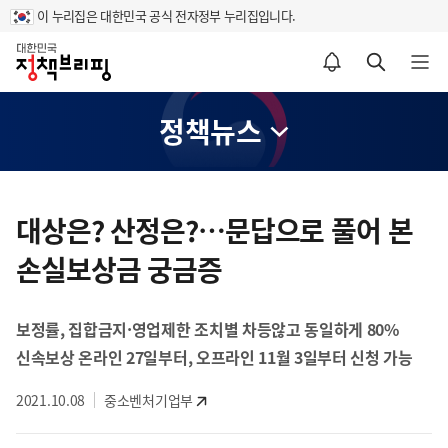
이 누리집은 대한민국 공식 전자정부 누리집입니다.
홈
알림설정 바로가기
검색 바로가기
메뉴 열기
정책뉴스
콘
텐
대상은? 산정은?…문답으로 풀어 본
츠
손실보상금 궁금증
영
역
보정률, 집합금지·영업제한 조치별 차등않고 동일하게 80%
신속보상 온라인 27일부터, 오프라인 11월 3일부터 신청 가능
2021.10.08
중소벤처기업부