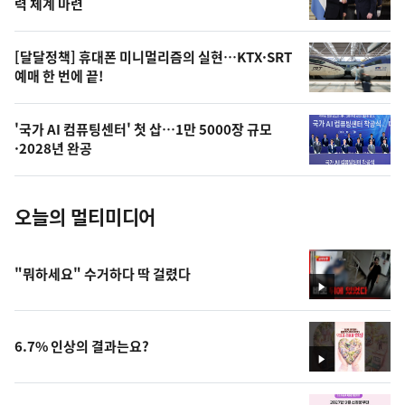
상
력 체계 마련
,
오
[달달정책] 휴대폰 미니멀리즘의 실현…KTX·SRT
예매 한 번에 끝!
늘
의
'국가 AI 컴퓨팅센터' 첫 삽…1만 5000장 규모
사
·2028년 완공
진
오늘의 멀티미디어
"뭐하세요" 수거하다 딱 걸렸다
영
상
6.7% 인상의 결과는요?
영
상