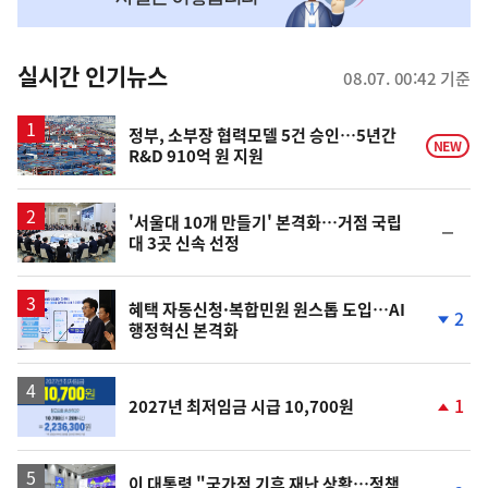
맞
춤
뉴
실시간 인기뉴스
08.07. 00:42 기준
스
정부, 소부장 협력모델 5건 승인…5년간
NEW
R&D 910억 원 지원
'서울대 10개 만들기' 본격화…거점 국립
순
대 3곳 신속 선정
위
동
일
혜택 자동신청·복합민원 원스톱 도입…AI
2
행정혁신 본격화
단
계
하
락
1
2027년 최저임금 시급 10,700원
단
계
상
승
이 대통령 "국가적 기후 재난 상황…정책