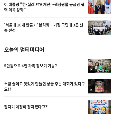
오
이 대통령 "한-칠레 FTA 개선…핵심광물 공급망 협
력 더욱 강화"
늘
의
'서울대 10개 만들기' 본격화…거점 국립대 3곳 신
사
속 선정
진
오늘의 멀티미디어
5만원으로 4인 가족 장보기 가능?
영
상
소금 줄이고 맛있게 만들면 상을 주는 대회가 있다구
요!?
영
상
갑자기 계정이 정지됐다고?!