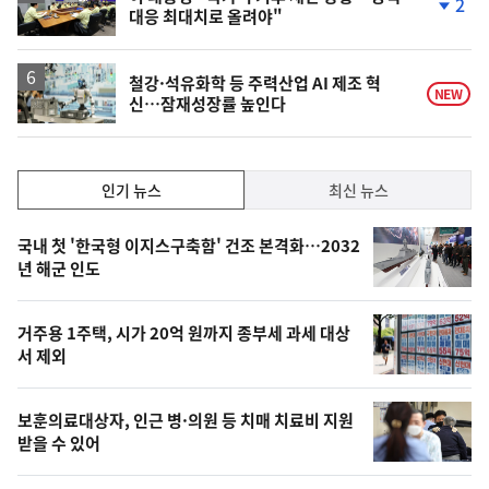
2
대응 최대치로 올려야"
단
계
하
락
철강·석유화학 등 주력산업 AI 제조 혁
NEW
신…잠재성장률 높인다
인
인기 뉴스
최신 뉴스
기,
인
기
최
국내 첫 '한국형 이지스구축함' 건조 본격화…2032
뉴
년 해군 인도
신,
스
오
거주용 1주택, 시가 20억 원까지 종부세 과세 대상
늘
서 제외
의
영
보훈의료대상자, 인근 병·의원 등 치매 치료비 지원
상
받을 수 있어
,