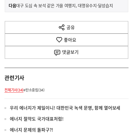
이
기
다음
대구 도심 속 보석 같은 가을 여행지, 대명유수지·달성습지
사
전
다
공유
열
음
기
좋아요
기
사
댓글
보기
관련기사
전체기사(34)
#탄소중립(34)
우리 에너지가 제일이니! 대한민국 녹색 문명, 함께 열어보세
에너지 절약도 국가대표처럼!
에너지 문제의 돌파구?!