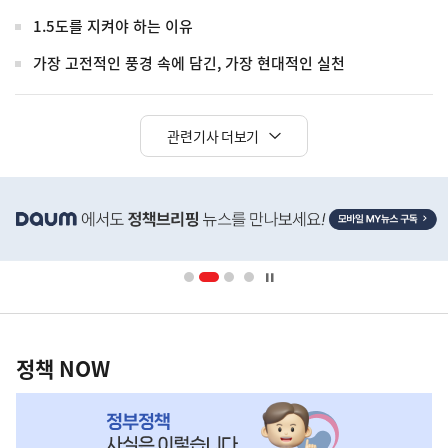
1.5도를 지켜야 하는 이유
가장 고전적인 풍경 속에 담긴, 가장 현대적인 실천
관련기사 더보기
히
단
배
너
영
정
역
책
정책 NOW
NOW,
MY