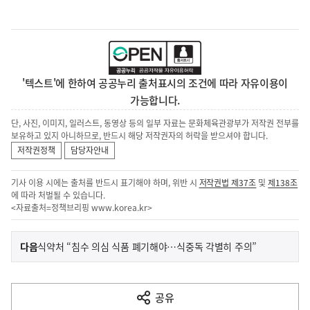
'텍스트'에 한하여 공공누리 출처표시의 조건에 따라 자유이용이
가능합니다.
단, 사진, 이미지, 일러스트, 동영상 등의 일부 자료는 문화체육관광부가 저작권 전부를
보유하고 있지 아니하므로, 반드시 해당 저작권자의 허락을 받으셔야 합니다.
저작권정책
담당자안내
기사 이용 시에는 출처를 반드시 표기해야 하며, 위반 시
저작권법 제37조
및
제138조
에 따라 처벌될 수 있습니다.
<자료출처=정책브리핑
www.korea.kr
>
이
기
다음
식약처 “침수 의심 식품 폐기해야…식중독 각별히 주의”
사
전
다
공유
열
음