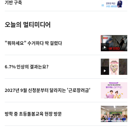
사
기반 구축
진
오늘의 멀티미디어
"뭐하세요" 수거하다 딱 걸렸다
영
상
6.7% 인상의 결과는요?
영
상
2027년 9월 신청분부터 달라지는 '근로장려금'
방학 중 초등돌봄교육 현장 방문