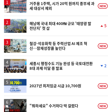
거주용 1주택, 시가 20억 원까지 종부세 과
NEW
세 대상서 제외
해남에 국내 최대 400㎿ 규모 '태양광 발
5
전단지' 첫 삽
단
계
상
승
철강·석유화학 등 주력산업 AI 제조 혁
NEW
신…잠재성장률 높인다
세종시 행정수도 기능 완성 등 국토대전환
2
8대 과제 이달 중 발표
단
계
하
락
2027년 최저임금 시급 10,700원
NEW
영
"뭐하세요" 수거하다 딱 걸렸다
NEW
상