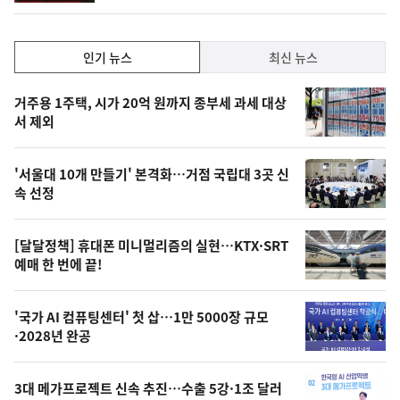
인
인기 뉴스
최신 뉴스
기,
인
기
최
거주용 1주택, 시가 20억 원까지 종부세 과세 대상
뉴
서 제외
신,
스
오
'서울대 10개 만들기' 본격화…거점 국립대 3곳 신
늘
속 선정
의
영
[달달정책] 휴대폰 미니멀리즘의 실현…KTX·SRT
상
예매 한 번에 끝!
,
오
'국가 AI 컴퓨팅센터' 첫 삽…1만 5000장 규모
·2028년 완공
늘
의
3대 메가프로젝트 신속 추진…수출 5강·1조 달러