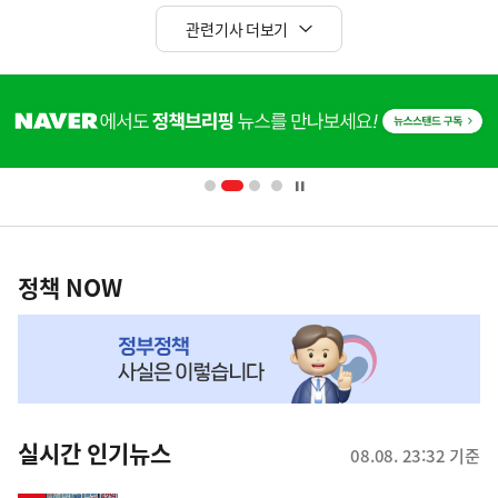
관련기사 더보기
히
단
배
너
영
정
역
책
정책 NOW
NOW,
MY
맞
춤
뉴
실시간 인기뉴스
08.08. 23:32 기준
스