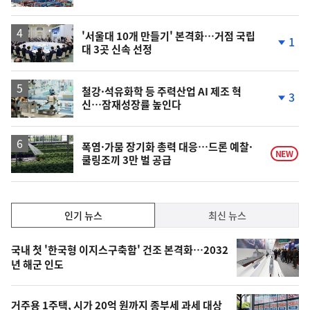
계
하
락
'서울대 10개 만들기' 본격화…거점 국립
1
대 3곳 신속 선정
단
계
하
락
철강·석유화학 등 주력산업 AI 제조 혁
3
신…잠재성장률 높인다
단
계
하
락
폭염·가뭄 장기화 총력 대응…드론 예찰·
NEW
쿨링조끼 3만 벌 공급
인
인기 뉴스
최신 뉴스
기,
인
기
최
국내 첫 '한국형 이지스구축함' 건조 본격화…2032
뉴
년 해군 인도
신,
스
오
거주용 1주택, 시가 20억 원까지 종부세 과세 대상