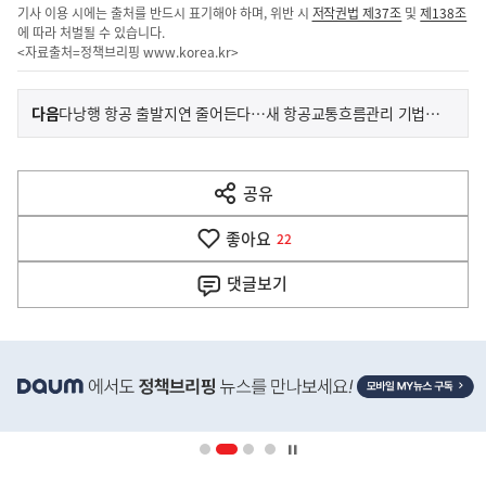
기사 이용 시에는 출처를 반드시 표기해야 하며, 위반 시
저작권법 제37조
및
제138조
에 따라 처벌될 수 있습니다.
<자료출처=정책브리핑
www.korea.kr
>
이
기
다음
다낭행 항공 출발지연 줄어든다…새 항공교통흐름관리 기법 본격 시행
사
전
다
공유
열
음
기
좋아요
기
22
사
댓글
보기
히
단
배
너
영