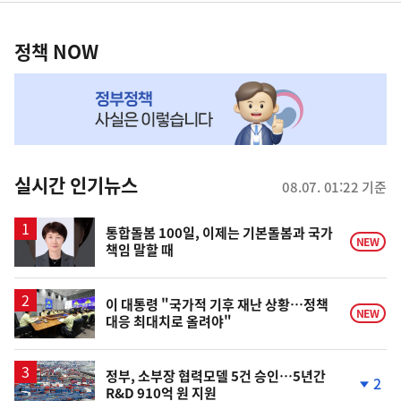
정
역
책
정책 NOW
NOW,
MY
맞
춤
뉴
실시간 인기뉴스
08.07. 01:22 기준
스
통합돌봄 100일, 이제는 기본돌봄과 국가
NEW
책임 말할 때
이 대통령 "국가적 기후 재난 상황…정책
NEW
대응 최대치로 올려야"
정부, 소부장 협력모델 5건 승인…5년간
2
R&D 910억 원 지원
단