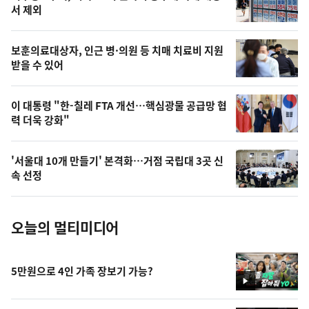
늘
서 제외
의
영
보훈의료대상자, 인근 병·의원 등 치매 치료비 지원
상
받을 수 있어
,
오
이 대통령 "한-칠레 FTA 개선…핵심광물 공급망 협
력 더욱 강화"
늘
의
'서울대 10개 만들기' 본격화…거점 국립대 3곳 신
사
속 선정
진
오늘의 멀티미디어
5만원으로 4인 가족 장보기 가능?
영
상