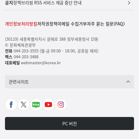
공지
정책브리핑 RSS 서비스 제공 중단 안내
개인정보처리방침
저작권정책
이메일 수집거부
자주 묻는 질문(FAQ)
(30119) 세종특별자치시 갈매로 388 정부세종청사 15동
© 문화체육관광부
전화
044-203-3555 (월-금 09:00 - 18:00, 공휴일 제외)
팩스
044-203-3488
대표메일
webmaster@korea.kr
관련사이트
페
X
네
유
인
이
바
이
튜
스
스
로
버
브
타
PC 버전
북
가
포
바
그
바
기
스
로
램