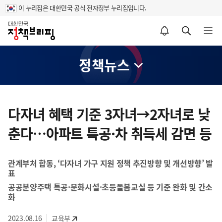
이 누리집은 대한민국 공식 전자정부 누리집입니다.
홈
알림설정 바로가기
검색 바로가기
메뉴 열기
정책뉴스
콘
텐
다자녀 혜택 기준 3자녀→2자녀로 낮
츠
춘다…아파트 특공·차 취득세 감면 등
영
역
관계부처 합동, ‘다자녀 가구 지원 정책 추진방향 및 개선방향’ 발
표
공공분양주택 특공·문화시설·초등돌봄교실 등 기준 완화 및 간소
화
2023.08.16
교육부