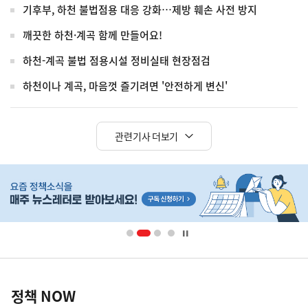
기후부, 하천 불법점용 대응 강화…제방 훼손 사전 방지
깨끗한 하천·계곡 함께 만들어요!
하천-계곡 불법 점용시설 정비실태 현장점검
하천이나 계곡, 마음껏 즐기려면 '안전하게 변신'
관련기사 더보기
히
단
배
너
영
정
역
책
정책 NOW