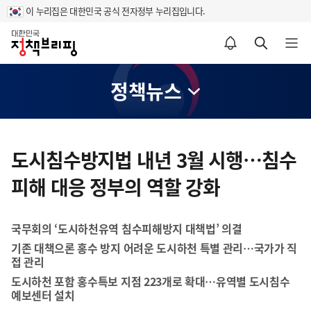
이 누리집은 대한민국 공식 전자정부 누리집입니다.
홈
알림설정 바로가기
검색 바로가기
메뉴 열기
정책뉴스
콘
텐
도시침수방지법 내년 3월 시행…침수
츠
피해 대응 정부의 역할 강화
영
역
국무회의 ‘도시하천유역 침수피해방지 대책법’ 의결
기존 대책으론 홍수 방지 어려운 도시하천 특별 관리…국가가 직
접 관리
도시하천 포함 홍수특보 지점 223개로 확대…유역별 도시침수
예보센터 설치