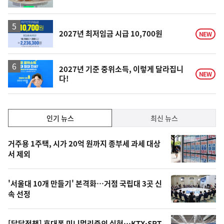
단
계
상
승
2027년 최저임금 시급 10,700원
NEW
2027년 기준 중위소득, 이렇게 달라집니
NEW
다!
인
인기 뉴스
최신 뉴스
기,
인
기
최
거주용 1주택, 시가 20억 원까지 종부세 과세 대상
뉴
서 제외
신,
스
오
'서울대 10개 만들기' 본격화…거점 국립대 3곳 신
늘
속 선정
의
영
[달달정책] 휴대폰 미니멀리즘의 실현…KTX·SRT