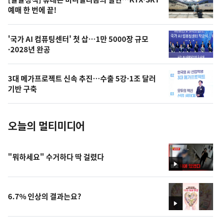
상
예매 한 번에 끝!
,
오
'국가 AI 컴퓨팅센터' 첫 삽…1만 5000장 규모
·2028년 완공
늘
의
3대 메가프로젝트 신속 추진…수출 5강·1조 달러
사
기반 구축
진
오늘의 멀티미디어
"뭐하세요" 수거하다 딱 걸렸다
영
상
6.7% 인상의 결과는요?
영
상