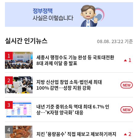
NOW,
MY
맞
춤
뉴
실시간 인기뉴스
08.08. 23:22 기준
스
세종시 행정수도 기능 완성 등 국토대전환
1
8대 과제 이달 중 발표
단
계
상
승
지방 신산업 창업 소득·법인세 최대
NEW
100% 감면…성장 지원 강화
내년 기준 중위소득 역대 최대 6.7% 인
NEW
상…'K자형 양극화' 대응
2
치킨 '용량꼼수' 직접 재보고 제보하기까지