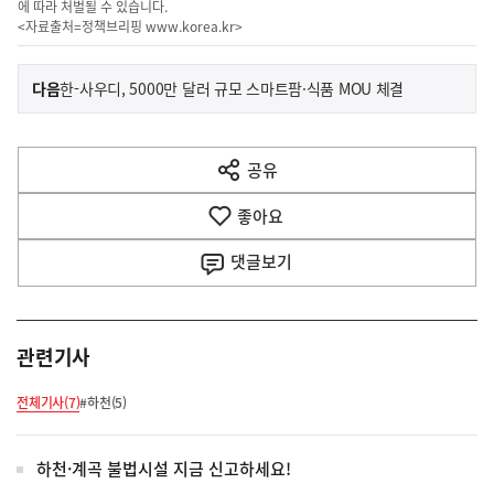
에 따라 처벌될 수 있습니다.
<자료출처=정책브리핑
www.korea.kr
>
이
기
다음
한-사우디, 5000만 달러 규모 스마트팜·식품 MOU 체결
사
전
다
공유
열
음
기
좋아요
기
사
댓글
보기
관련기사
전체기사(7)
#하천(5)
하천·계곡 불법시설 지금 신고하세요!