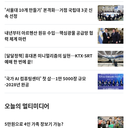
스
오
'서울대 10개 만들기' 본격화…거점 국립대 3곳 신
늘
속 선정
의
영
내년부터 아르헨산 원유 수입…핵심광물 공급망 협
상
력 체계 마련
,
오
[달달정책] 휴대폰 미니멀리즘의 실현…KTX·SRT
예매 한 번에 끝!
늘
의
'국가 AI 컴퓨팅센터' 첫 삽…1만 5000장 규모
사
·2028년 완공
진
오늘의 멀티미디어
5만원으로 4인 가족 장보기 가능?