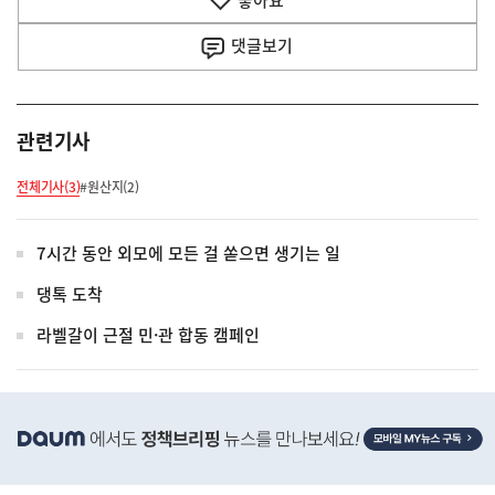
좋아요
기
사
댓글
보기
관련기사
전체기사(3)
#원산지(2)
7시간 동안 외모에 모든 걸 쏟으면 생기는 일
댕톡 도착
라벨갈이 근절 민·관 합동 캠페인
히
단
배