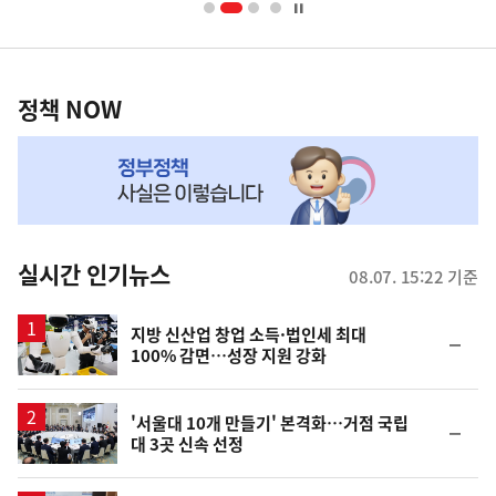
너
영
정
역
책
정책 NOW
NOW,
MY
맞
춤
뉴
실시간 인기뉴스
08.07. 15:22 기준
스
지방 신산업 창업 소득·법인세 최대
순
100% 감면…성장 지원 강화
위
동
일
'서울대 10개 만들기' 본격화…거점 국립
순
대 3곳 신속 선정
위
동
일