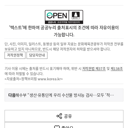
'텍스트'에 한하여 공공누리 출처표시의 조건에 따라 자유이용이
가능합니다.
단, 사진, 이미지, 일러스트, 동영상 등의 일부 자료는 문화체육관광부가 저작권 전부를
보유하고 있지 아니하므로, 반드시 해당 저작권자의 허락을 받으셔야 합니다.
저작권정책
담당자안내
기사 이용 시에는 출처를 반드시 표기해야 하며, 위반 시
저작권법 제37조
및
제138조
에 따라 처벌될 수 있습니다.
<자료출처=정책브리핑
www.korea.kr
>
이
기
다음
해수부 “생산·유통단계 우리 수산물 방사능 검사…모두 ‘적합’”
사
전
다
공유
열
음
기