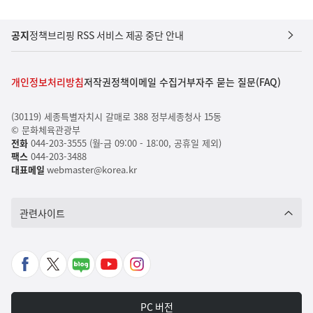
공지
정책브리핑 RSS 서비스 제공 중단 안내
개인정보처리방침
저작권정책
이메일 수집거부
자주 묻는 질문(FAQ)
(30119) 세종특별자치시 갈매로 388 정부세종청사 15동
© 문화체육관광부
전화
044-203-3555 (월-금 09:00 - 18:00, 공휴일 제외)
팩스
044-203-3488
대표메일
webmaster@korea.kr
관련사이트
페
X
네
유
인
이
바
이
튜
스
스
로
버
브
타
PC 버전