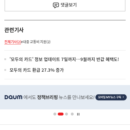
사
댓글
보기
관련기사
전체기사(2)
#대중 교통비 지원(2)
'모두의 카드' 정보 업데이트 7일까지…9월까지 반값 혜택도!
모두의 카드 환급 27.3% 증가
히
단
배
너
영