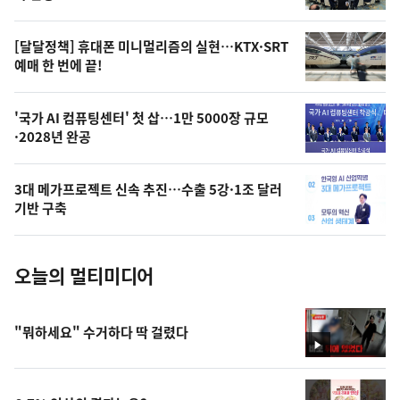
의
영
[달달정책] 휴대폰 미니멀리즘의 실현…KTX·SRT
상
예매 한 번에 끝!
,
오
'국가 AI 컴퓨팅센터' 첫 삽…1만 5000장 규모
·2028년 완공
늘
의
3대 메가프로젝트 신속 추진…수출 5강·1조 달러
사
기반 구축
진
오늘의 멀티미디어
"뭐하세요" 수거하다 딱 걸렸다
영
상