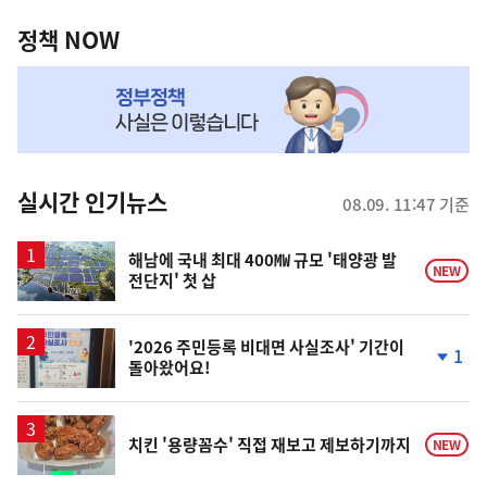
정
역
책
정책 NOW
NOW,
MY
맞
춤
뉴
실시간 인기뉴스
08.09. 11:47 기준
스
해남에 국내 최대 400㎿ 규모 '태양광 발
NEW
전단지' 첫 삽
'2026 주민등록 비대면 사실조사' 기간이
1
돌아왔어요!
단
계
하
락
치킨 '용량꼼수' 직접 재보고 제보하기까지
NEW