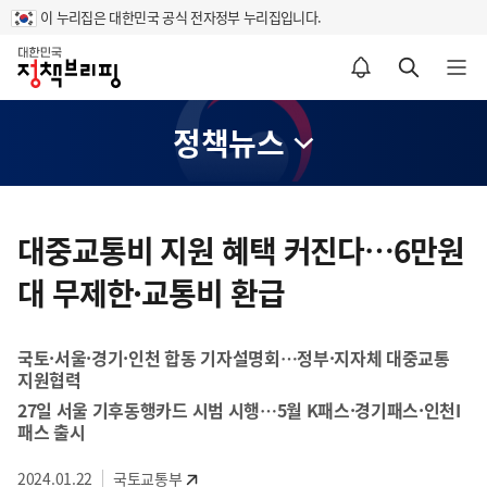
이 누리집은 대한민국 공식 전자정부 누리집입니다.
홈
알림설정 바로가기
검색 바로가기
메뉴 열기
정책뉴스
콘
텐
대중교통비 지원 혜택 커진다…6만원
츠
대 무제한·교통비 환급
영
역
국토·서울·경기·인천 합동 기자설명회…정부·지자체 대중교통
지원협력
27일 서울 기후동행카드 시범 시행…5월 K패스·경기패스·인천I
패스 출시
2024.01.22
국토교통부