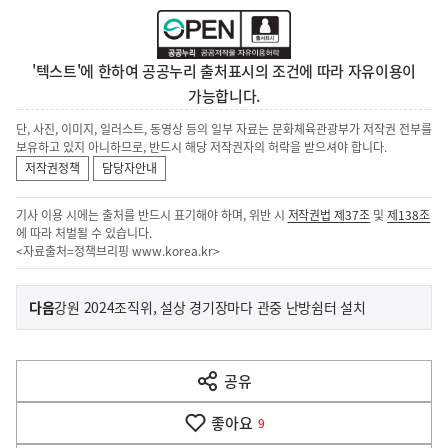
'텍스트'에 한하여 공공누리 출처표시의 조건에 따라 자유이용이
가능합니다.
단, 사진, 이미지, 일러스트, 동영상 등의 일부 자료는 문화체육관광부가 저작권 전부를
보유하고 있지 아니하므로, 반드시 해당 저작권자의 허락을 받으셔야 합니다.
저작권정책
담당자안내
기사 이용 시에는 출처를 반드시 표기해야 하며, 위반 시
저작권법 제37조
및
제138조
에 따라 처벌될 수 있습니다.
<자료출처=정책브리핑
www.korea.kr
>
이
기
다음
강원 2024조직위, 설상 경기장마다 관중 난방쉼터 설치
사
전
다
공유
열
음
기
좋아요
기
9