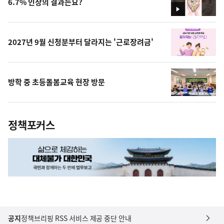
6.7% 인상의 결과는요?
영
상
2027년 9월 신청분부터 달라지는 '근로장려금'
방학 중 초등돌봄교육 현장 방문
정책포커스
공지
정책브리핑 RSS 서비스 제공 중단 안내