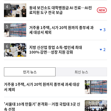
동네 보건소도 대학병원급 AI 진료…AI진
NEW
료지원 도구 전국 보급
거주용 1주택, 시가 20억 원까지 종부세 과
3
세 대상서 제외
단
계
하
락
지방 신산업 창업 소득·법인세 최대
2
100% 감면…성장 지원 강화
단
계
하
락
인
인기 뉴스
최신 뉴스
기,
인
기
최
거주용 1주택, 시가 20억 원까지 종부세 과세 대상
뉴
서 제외
신,
스
오
'서울대 10개 만들기' 본격화…거점 국립대 3곳 신
늘
속 선정