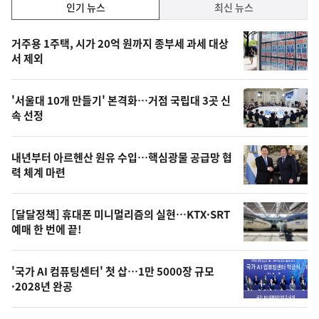
인
인기 뉴스
최신 뉴스
기,
인
기
최
거주용 1주택, 시가 20억 원까지 종부세 과세 대상
뉴
서 제외
신,
스
오
'서울대 10개 만들기' 본격화…거점 국립대 3곳 신
늘
속 선정
의
영
내년부터 아르헨산 원유 수입…핵심광물 공급망 협
상
력 체계 마련
,
오
[달달정책] 휴대폰 미니멀리즘의 실현…KTX·SRT
예매 한 번에 끝!
늘
의
'국가 AI 컴퓨팅센터' 첫 삽…1만 5000장 규모
사
·2028년 완공
진