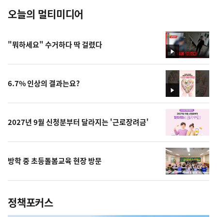
오늘의 멀티미디어
"뭐하세요" 수거하다 딱 걸렸다
영
상
6.7% 인상의 결과는요?
영
상
2027년 9월 신청분부터 달라지는 '근로장려금'
방학 중 초등돌봄교육 현장 방문
정책포커스