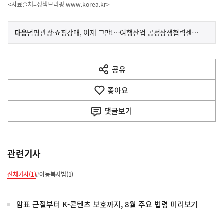
<자료출처=정책브리핑
www.korea.kr
>
이
기
다음
덤핑관광·쇼핑강매, 이제 그만!…여행산업 공정상생협력센터 출범
사
전
다
공유
열
음
기
좋아요
기
사
댓글
보기
관련기사
전체기사(1)
#아동복지법(1)
암표 근절부터 K-콘텐츠 보호까지, 8월 주요 법령 미리보기