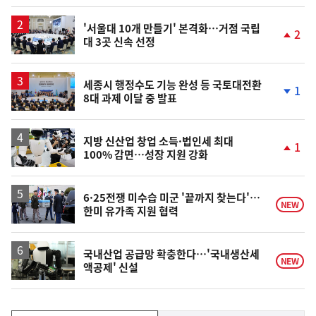
일
'서울대 10개 만들기' 본격화…거점 국립
2
대 3곳 신속 선정
단
계
상
승
세종시 행정수도 기능 완성 등 국토대전환
1
8대 과제 이달 중 발표
단
계
하
락
지방 신산업 창업 소득·법인세 최대
1
100% 감면…성장 지원 강화
단
계
상
승
6·25전쟁 미수습 미군 '끝까지 찾는다'…
NEW
한미 유가족 지원 협력
국내산업 공급망 확충한다…'국내생산세
NEW
액공제' 신설