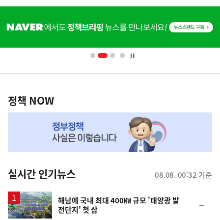
히
단
배
너
영
정
역
책
정책 NOW
NOW,
MY
맞
춤
뉴
실시간 인기뉴스
08.08. 00:32 기준
스
해남에 국내 최대 400㎿ 규모 '태양광 발
순
전단지' 첫 삽
위
동