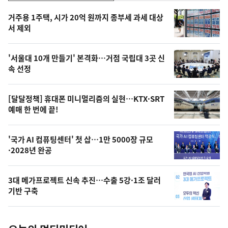
기,
인
기
최
거주용 1주택, 시가 20억 원까지 종부세 과세 대상
뉴
서 제외
신,
스
오
'서울대 10개 만들기' 본격화…거점 국립대 3곳 신
늘
속 선정
의
영
[달달정책] 휴대폰 미니멀리즘의 실현…KTX·SRT
상
예매 한 번에 끝!
,
오
'국가 AI 컴퓨팅센터' 첫 삽…1만 5000장 규모
·2028년 완공
늘
의
3대 메가프로젝트 신속 추진…수출 5강·1조 달러
사
기반 구축
진