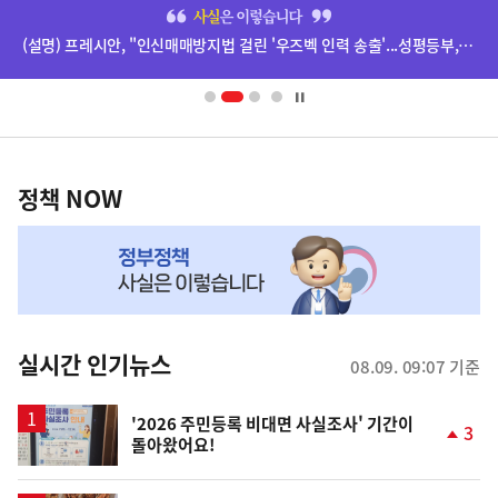
히
단
(설명) 프레시안, "인신매매방지법 걸린 '우즈벡 인력 송출'...성평등부,노동·법무부에 개선 요청" 관련
배
너
영
정
역
책
정책 NOW
NOW,
MY
맞
춤
뉴
실시간 인기뉴스
08.09. 09:07 기준
스
'2026 주민등록 비대면 사실조사' 기간이
3
돌아왔어요!
단
계
상