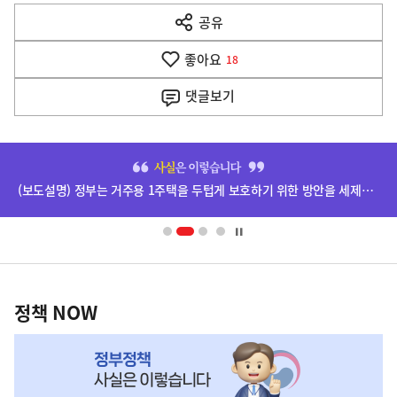
다
공유
열
음
기
좋아요
기
18
사
댓글
보기
히
단
(보도설명) 정부는 거주용 1주택을 두텁게 보호하기 위한 방안을 세제개편안에 담았습니다.
배
너
영
정
역
책
정책 NOW
NOW,
MY
맞