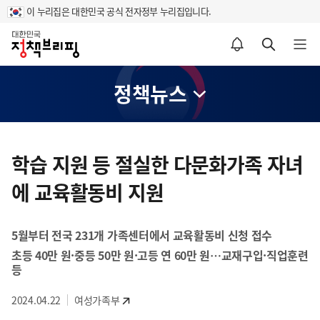
이 누리집은 대한민국 공식 전자정부 누리집입니다.
홈
알림설정 바로가기
검색 바로가기
메뉴 열기
정책뉴스
콘
텐
학습 지원 등 절실한 다문화가족 자녀
츠
에 교육활동비 지원
영
역
5월부터 전국 231개 가족센터에서 교육활동비 신청 접수
초등 40만 원·중등 50만 원·고등 연 60만 원…교재구입·직업훈련
등
2024.04.22
여성가족부