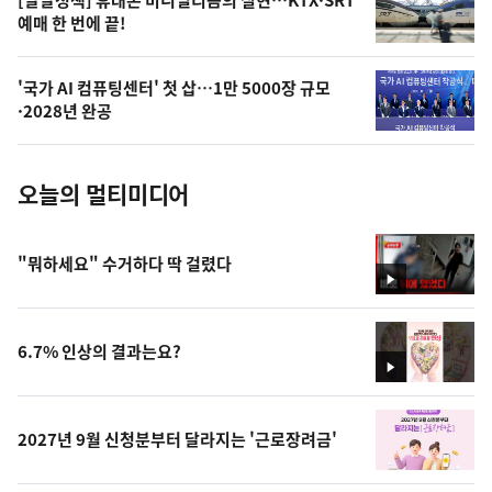
오
[달달정책] 휴대폰 미니멀리즘의 실현…KTX·SRT
예매 한 번에 끝!
늘
의
'국가 AI 컴퓨팅센터' 첫 삽…1만 5000장 규모
사
·2028년 완공
진
오늘의 멀티미디어
"뭐하세요" 수거하다 딱 걸렸다
영
상
6.7% 인상의 결과는요?
영
상
2027년 9월 신청분부터 달라지는 '근로장려금'