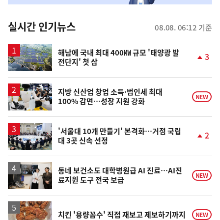
춤
뉴
실시간 인기뉴스
08.08. 06:12 기준
스
해남에 국내 최대 400㎿ 규모 '태양광 발
3
전단지' 첫 삽
단
계
상
승
지방 신산업 창업 소득·법인세 최대
NEW
100% 감면…성장 지원 강화
'서울대 10개 만들기' 본격화…거점 국립
2
대 3곳 신속 선정
단
계
상
승
동네 보건소도 대학병원급 AI 진료…AI진
NEW
료지원 도구 전국 보급
치킨 '용량꼼수' 직접 재보고 제보하기까지
NEW