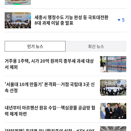
세종시 행정수도 기능 완성 등 국토대전환
5
8대 과제 이달 중 발표
단
계
하
락
인
인기 뉴스
최신 뉴스
기,
인
기
최
거주용 1주택, 시가 20억 원까지 종부세 과세 대상
뉴
서 제외
신,
스
오
'서울대 10개 만들기' 본격화…거점 국립대 3곳 신
늘
속 선정
의
영
내년부터 아르헨산 원유 수입…핵심광물 공급망 협
상
력 체계 마련
,