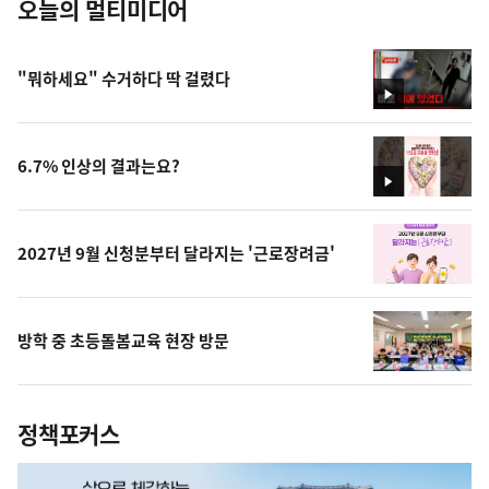
오늘의 멀티미디어
"뭐하세요" 수거하다 딱 걸렸다
영
상
6.7% 인상의 결과는요?
영
상
2027년 9월 신청분부터 달라지는 '근로장려금'
방학 중 초등돌봄교육 현장 방문
정책포커스