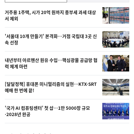
기,
인
기
최
거주용 1주택, 시가 20억 원까지 종부세 과세 대상
뉴
서 제외
신,
스
오
'서울대 10개 만들기' 본격화…거점 국립대 3곳 신
늘
속 선정
의
영
내년부터 아르헨산 원유 수입…핵심광물 공급망 협
상
력 체계 마련
,
오
[달달정책] 휴대폰 미니멀리즘의 실현…KTX·SRT
예매 한 번에 끝!
늘
의
'국가 AI 컴퓨팅센터' 첫 삽…1만 5000장 규모
사
·2028년 완공
진