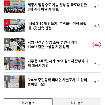
승
세종시 행정수도 기능 완성 등 국토대전환
1
8대 과제 이달 중 발표
단
계
하
락
'서울대 10개 만들기' 본격화…거점 국립
1
대 3곳 신속 선정
단
계
상
승
지방 신산업 창업 소득·법인세 최대
NEW
100% 감면…성장 지원 강화
거주용 1주택, 시가 20억 원까지 종부세 과
1
세 대상서 제외
단
계
상
승
'2026 주민등록 비대면 사실조사' 기간이
1
돌아왔어요!
단
계
하
락
인
인기 뉴스
최신 뉴스