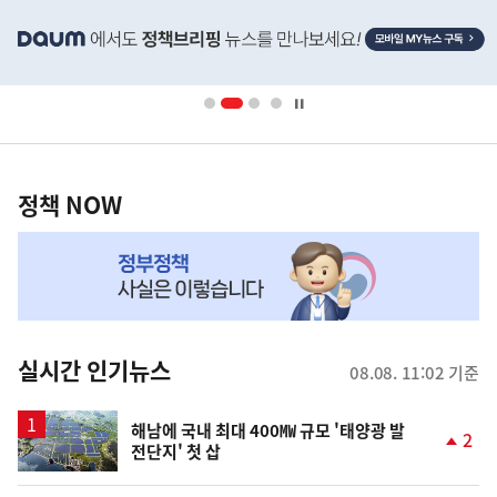
히
단
배
너
영
정
역
책
정책 NOW
NOW,
MY
맞
춤
뉴
실시간 인기뉴스
08.08. 11:02 기준
스
해남에 국내 최대 400㎿ 규모 '태양광 발
2
전단지' 첫 삽
단
계
상