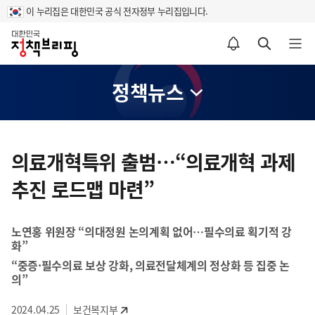
이 누리집은 대한민국 공식 전자정부 누리집입니다.
홈
알림설정 바로가기
검색 바로가기
메뉴 열기
정책뉴스
콘
텐
의료개혁특위 출범…“의료개혁 과제
츠
추진 로드맵 마련”
영
역
노연홍 위원장 “의대정원 논의계획 없어…필수의료 획기적 강
화”
“중증·필수의료 보상 강화, 의료전달체계의 정상화 등 집중 논
의”
2024.04.25
보건복지부