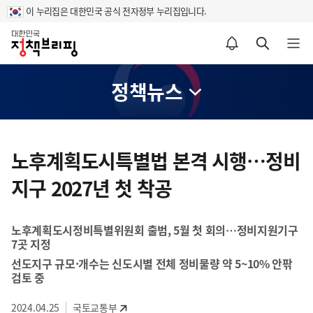
이 누리집은 대한민국 공식 전자정부 누리집입니다.
홈
알림설정 바로가기
검색 바로가기
메뉴 열기
정책뉴스
콘
텐
노후계획도시특별법 본격 시행…정비
츠
지구 2027년 첫 착공
영
역
노후계획도시정비특별위원회 출범, 5월 첫 회의…정비지원기구
7곳 지정
선도지구 규모·개수는 신도시별 전체 정비물량 약 5~10% 안팎
검토 중
2024.04.25
국토교통부