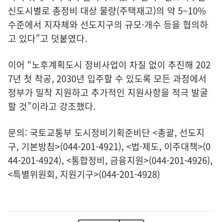
신도시별로 총정비 대상 물량(주택재고)의 약 5~10%
수준에서 지자체와 선도지구의 규모·개수 등을 협의하
고 있다”고 덧붙였다.
이어 “노후계획도시 정비사업이 차질 없이 추진해 202
7년 첫 착공, 2030년 입주할 수 있도록 모든 과정에서
정부가 밀착 지원하고 추가적인 지원사항을 적극 발굴
할 것”이라고 강조했다.
문의: 국토교통부 도시정비기획준비단 <총괄, 선도지
구, 기본방침>(044-201-4921), <법·제도, 이주대책>(0
44-201-4924), <통합정비, 금융지원>(044-201-4926),
<특별위원회, 지원기구>(044-201-4928)