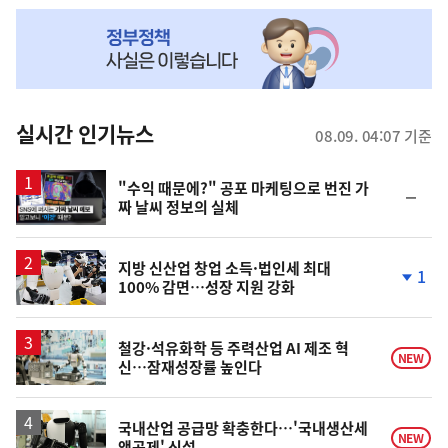
NOW,
MY
맞
춤
뉴
실시간 인기뉴스
08.09. 04:07 기준
스
영
"수익 때문에?" 공포 마케팅으로 번진 가
순
짜 날씨 정보의 실체
상
위
동
일
지방 신산업 창업 소득·법인세 최대
1
100% 감면…성장 지원 강화
단
계
하
락
철강·석유화학 등 주력산업 AI 제조 혁
NEW
신…잠재성장률 높인다
국내산업 공급망 확충한다…'국내생산세
NEW
액공제' 신설