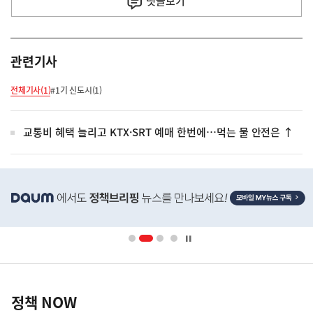
댓글
보기
관련기사
전체기사(1)
#1기 신도시(1)
교통비 혜택 늘리고 KTX·SRT 예매 한번에…먹는 물 안전은 ↑
히
단
배
너
영
정
역
책
정책 NOW