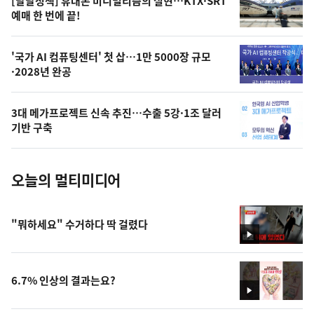
[달달정책] 휴대폰 미니멀리즘의 실현…KTX·SRT
상
예매 한 번에 끝!
,
오
'국가 AI 컴퓨팅센터' 첫 삽…1만 5000장 규모
·2028년 완공
늘
의
3대 메가프로젝트 신속 추진…수출 5강·1조 달러
사
기반 구축
진
오늘의 멀티미디어
"뭐하세요" 수거하다 딱 걸렸다
영
상
6.7% 인상의 결과는요?
영
상