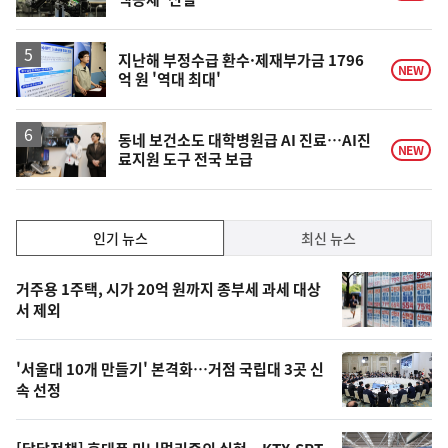
지난해 부정수급 환수·제재부가금 1796
NEW
억 원 '역대 최대'
동네 보건소도 대학병원급 AI 진료…AI진
NEW
료지원 도구 전국 보급
인
인기 뉴스
최신 뉴스
기,
인
기
최
거주용 1주택, 시가 20억 원까지 종부세 과세 대상
뉴
서 제외
신,
스
오
'서울대 10개 만들기' 본격화…거점 국립대 3곳 신
늘
속 선정
의
영