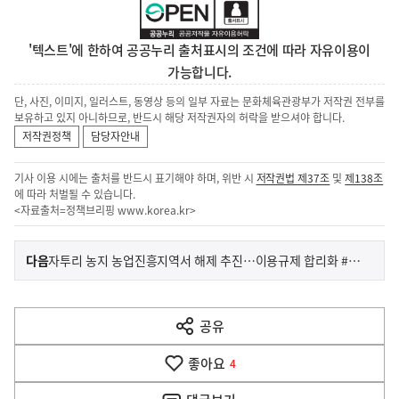
'텍스트'에 한하여 공공누리 출처표시의 조건에 따라 자유이용이
가능합니다.
단, 사진, 이미지, 일러스트, 동영상 등의 일부 자료는 문화체육관광부가 저작권 전부를
보유하고 있지 아니하므로, 반드시 해당 저작권자의 허락을 받으셔야 합니다.
저작권정책
담당자안내
기사 이용 시에는 출처를 반드시 표기해야 하며, 위반 시
저작권법 제37조
및
제138조
에 따라 처벌될 수 있습니다.
<자료출처=정책브리핑
www.korea.kr
>
이
기
다음
자투리 농지 농업진흥지역서 해제 추진…이용규제 합리화 #민생토론 후속조치
사
전
다
공유
열
음
기
좋아요
기
4
사