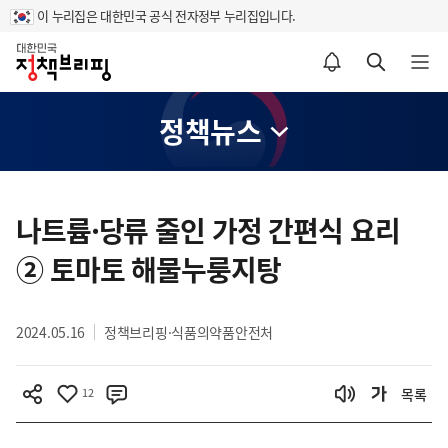
이 누리집은 대한민국 공식 전자정부 누리집입니다.
홈
알림설정 바로가기
검색 바로가기
메뉴 열기
정책뉴스
콘
텐
나트륨·당류 줄인 가정 간편식 요리
츠
② 토마토 해물누룽지탕
영
역
2024.05.16
정책브리핑·식품의약품안전처
12
목록