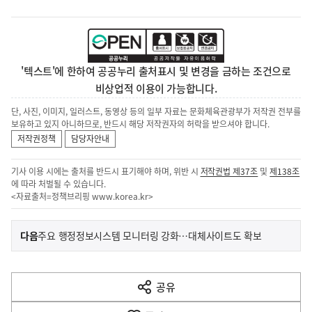
'텍스트'에 한하여 공공누리 출처표시 및 변경을 금하는 조건으로
비상업적 이용이 가능합니다.
단, 사진, 이미지, 일러스트, 동영상 등의 일부 자료는 문화체육관광부가 저작권 전부를
보유하고 있지 아니하므로, 반드시 해당 저작권자의 허락을 받으셔야 합니다.
저작권정책
담당자안내
기사 이용 시에는 출처를 반드시 표기해야 하며, 위반 시
저작권법 제37조
및
제138조
에 따라 처벌될 수 있습니다.
<자료출처=정책브리핑
www.korea.kr
>
이
기
다음
주요 행정정보시스템 모니터링 강화…대체사이트도 확보
사
전
다
공유
열
음
기