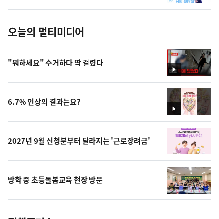
진
오늘의 멀티미디어
"뭐하세요" 수거하다 딱 걸렸다
영
상
6.7% 인상의 결과는요?
영
상
2027년 9월 신청분부터 달라지는 '근로장려금'
방학 중 초등돌봄교육 현장 방문