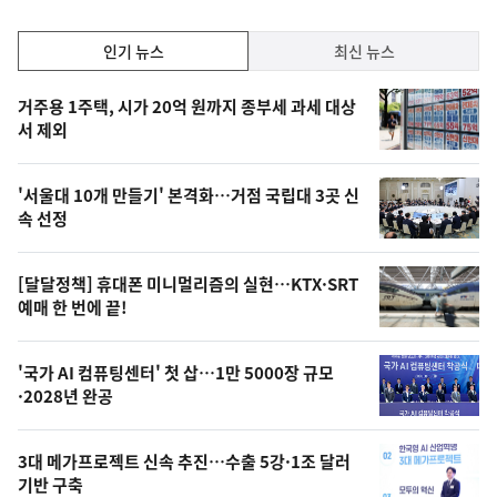
상
승
인
인기 뉴스
최신 뉴스
기,
인
기
최
거주용 1주택, 시가 20억 원까지 종부세 과세 대상
뉴
서 제외
신,
스
오
'서울대 10개 만들기' 본격화…거점 국립대 3곳 신
늘
속 선정
의
영
[달달정책] 휴대폰 미니멀리즘의 실현…KTX·SRT
상
예매 한 번에 끝!
,
오
'국가 AI 컴퓨팅센터' 첫 삽…1만 5000장 규모
·2028년 완공
늘
의
3대 메가프로젝트 신속 추진…수출 5강·1조 달러
사
기반 구축