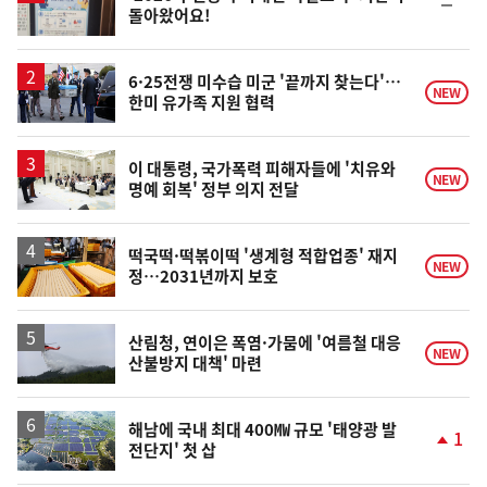
순
돌아왔어요!
위
동
일
6·25전쟁 미수습 미군 '끝까지 찾는다'…
NEW
한미 유가족 지원 협력
이 대통령, 국가폭력 피해자들에 '치유와
NEW
명예 회복' 정부 의지 전달
떡국떡·떡볶이떡 '생계형 적합업종' 재지
NEW
정…2031년까지 보호
산림청, 연이은 폭염·가뭄에 '여름철 대응
NEW
산불방지 대책' 마련
해남에 국내 최대 400㎿ 규모 '태양광 발
1
전단지' 첫 삽
단
계