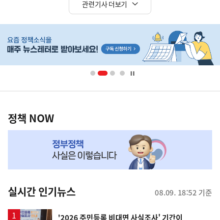
관련기사 더보기
히
단
배
너
영
정
역
책
정책 NOW
NOW,
MY
맞
춤
뉴
실시간 인기뉴스
08.09. 18:52 기준
스
'2026 주민등록 비대면 사실조사' 기간이