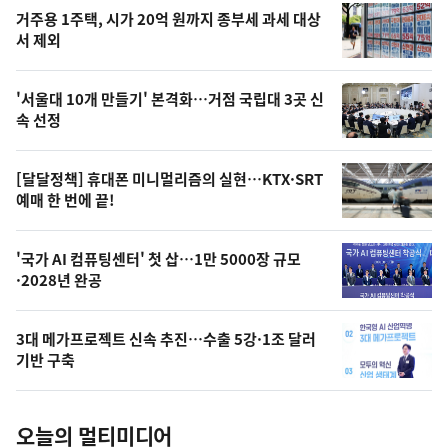
기
최
거주용 1주택, 시가 20억 원까지 종부세 과세 대상
뉴
서 제외
신,
스
오
'서울대 10개 만들기' 본격화…거점 국립대 3곳 신
늘
속 선정
의
영
[달달정책] 휴대폰 미니멀리즘의 실현…KTX·SRT
상
예매 한 번에 끝!
,
오
'국가 AI 컴퓨팅센터' 첫 삽…1만 5000장 규모
·2028년 완공
늘
의
3대 메가프로젝트 신속 추진…수출 5강·1조 달러
사
기반 구축
진
오늘의 멀티미디어