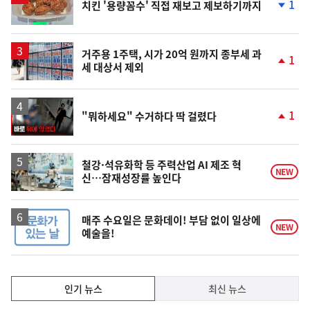
1
치킨 '용량꼼수' 직접 재보고 제보하기까지
단
계
하
락
거주용 1주택, 시가 20억 원까지 종부세 과
1
세 대상서 제외
단
계
상
승
영
1
"뭐하세요" 수거하다 딱 걸렸다
상
단
계
상
승
철강·석유화학 등 주력산업 AI 제조 혁
NEW
신…잠재성장률 높인다
매주 수요일은 문화데이! 부담 없이 일상에
NEW
예술을!
인
인기 뉴스
최신 뉴스
기,
인