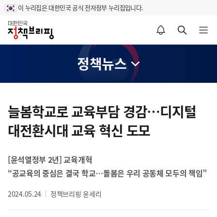
이 누리집은 대한민국 공식 전자정부 누리집입니다.
홈
알림설정 바로가기
검색 바로가기
메뉴 열기
정책뉴스
콘
텐
늘봄학교로 교육부담 경감…디지털
츠
대전환시대 교육 혁신 도모
영
역
[윤석열정부 2년] 교육개혁
“공교육의 중심은 결국 학교…돌봄은 우리 공동체 모두의 책임”
2024.05.24
정책브리핑 윤세리