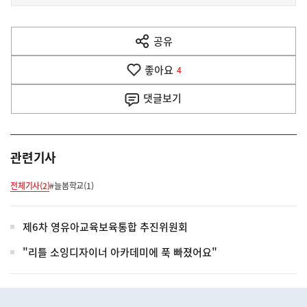
사
전
다
공유
열
음
기
좋아요
기
4
사
댓글
보기
관련기사
전체기사(2)
#늘봄학교(1)
제6차 영유아교육보육통합 추진위원회
"리틀 소잉디자이너 아카데미에 푹 빠졌어요"
히