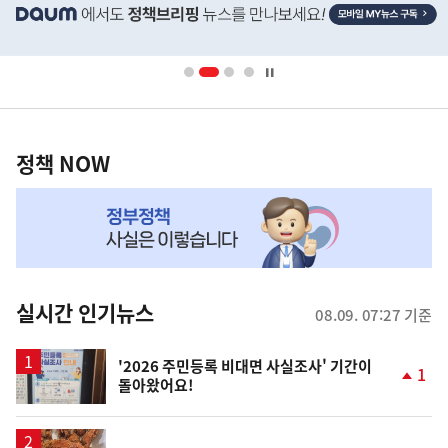
단
배
너
영
정
역
책
정책 NOW
NOW,
MY
맞
춤
뉴
실시간 인기뉴스
08.09. 07:27 기준
스
'2026 주민등록 비대면 사실조사' 기간이
1
돌아왔어요!
단
계
상
승