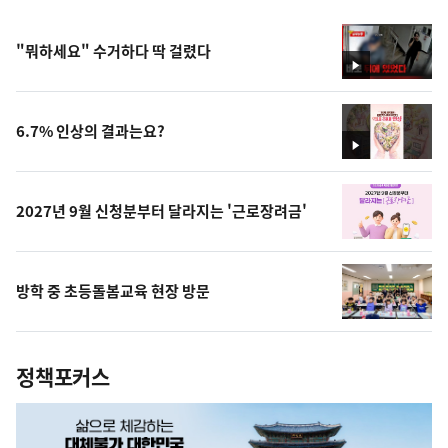
"뭐하세요" 수거하다 딱 걸렸다
영
상
6.7% 인상의 결과는요?
영
상
2027년 9월 신청분부터 달라지는 '근로장려금'
방학 중 초등돌봄교육 현장 방문
정책포커스