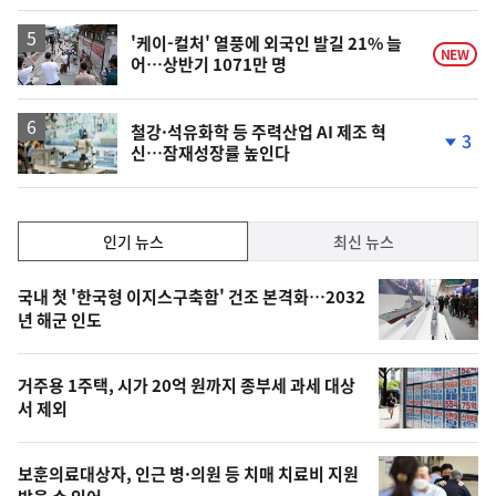
계
하
락
'케이-컬처' 열풍에 외국인 발길 21% 늘
NEW
어…상반기 1071만 명
철강·석유화학 등 주력산업 AI 제조 혁
3
신…잠재성장률 높인다
단
계
하
락
인
인기 뉴스
최신 뉴스
기,
인
기
최
국내 첫 '한국형 이지스구축함' 건조 본격화…2032
뉴
년 해군 인도
신,
스
오
거주용 1주택, 시가 20억 원까지 종부세 과세 대상
늘
서 제외
의
영
보훈의료대상자, 인근 병·의원 등 치매 치료비 지원