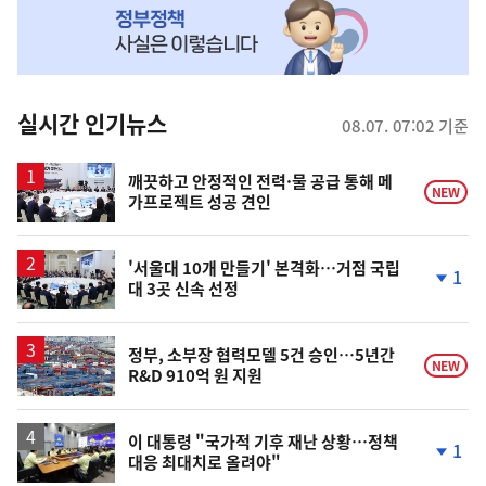
MY
맞
춤
뉴
실시간 인기뉴스
08.07. 07:02 기준
스
깨끗하고 안정적인 전력·물 공급 통해 메
NEW
가프로젝트 성공 견인
'서울대 10개 만들기' 본격화…거점 국립
1
대 3곳 신속 선정
단
계
하
락
정부, 소부장 협력모델 5건 승인…5년간
NEW
R&D 910억 원 지원
이 대통령 "국가적 기후 재난 상황…정책
1
대응 최대치로 올려야"
단