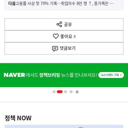
이
기
다음
고용률 사상 첫 70% 기록…취업자수 8만 명 ↑, 증가폭은 축소
사
전
다
공유
열
음
기
좋아요
기
6
사
댓글
보기
히
단
배
너
영
정
역
책
정책 NOW
NOW,