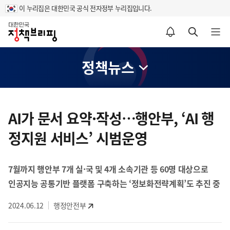
이 누리집은 대한민국 공식 전자정부 누리집입니다.
홈
알림설정 바로가기
검색 바로가기
메뉴 열기
정책뉴스
콘
텐
AI가 문서 요약·작성…행안부, ‘AI 행
츠
정지원 서비스’ 시범운영
영
역
7월까지 행안부 7개 실·국 및 4개 소속기관 등 60명 대상으로
인공지능 공통기반 플랫폼 구축하는 ‘정보화전략계획’도 추진 중
2024.06.12
행정안전부