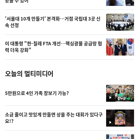
상
받을 수 있어
,
오
'서울대 10개 만들기' 본격화…거점 국립대 3곳 신
속 선정
늘
의
이 대통령 "한-칠레 FTA 개선…핵심광물 공급망 협
사
력 더욱 강화"
진
오늘의 멀티미디어
5만원으로 4인 가족 장보기 가능?
영
상
소금 줄이고 맛있게 만들면 상을 주는 대회가 있다구
요!?
영
상