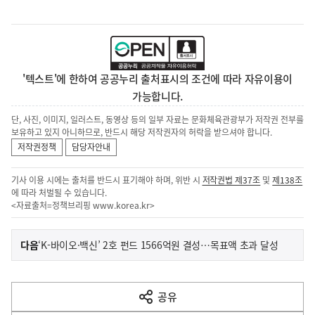
'텍스트'에 한하여 공공누리 출처표시의 조건에 따라 자유이용이
가능합니다.
단, 사진, 이미지, 일러스트, 동영상 등의 일부 자료는 문화체육관광부가 저작권 전부를
보유하고 있지 아니하므로, 반드시 해당 저작권자의 허락을 받으셔야 합니다.
저작권정책
담당자안내
기사 이용 시에는 출처를 반드시 표기해야 하며, 위반 시
저작권법 제37조
및
제138조
에 따라 처벌될 수 있습니다.
<자료출처=정책브리핑
www.korea.kr
>
이
기
다음
‘K-바이오·백신’ 2호 펀드 1566억원 결성…목표액 초과 달성
사
전
다
공유
열
음