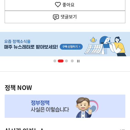
기
좋아요
기
사
댓글
보기
히
단
배
너
영
정
역
책
정책 NOW
NOW,
MY
맞
춤