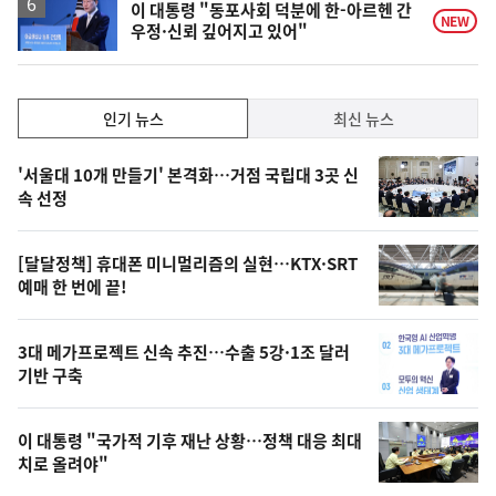
락
이 대통령 "동포사회 덕분에 한-아르헨 간
NEW
우정·신뢰 깊어지고 있어"
인
인기 뉴스
최신 뉴스
기,
인
기
최
'서울대 10개 만들기' 본격화…거점 국립대 3곳 신
뉴
속 선정
신,
스
오
[달달정책] 휴대폰 미니멀리즘의 실현…KTX·SRT
늘
예매 한 번에 끝!
의
영
3대 메가프로젝트 신속 추진…수출 5강·1조 달러
상
기반 구축
,
오
이 대통령 "국가적 기후 재난 상황…정책 대응 최대
치로 올려야"
늘