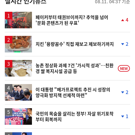
뉴
실시간 인기뉴스
08.11. 04:37 기준
스
페이커부터 태권브이까지? 추억을 넘어
4
'문화 콘텐츠가 된 우표'
단
계
상
승
2
치킨 '용량꼼수' 직접 재보고 제보하기까지
단
계
하
락
농촌 정상화 과제 7건 '가시적 성과'…친환
NEW
경 쌀 복지시설 공급 등
이 대통령 "메가프로젝트 추진 시 성장의
2
양극화 방지책 선제적 마련"
단
계
하
락
국민의 목숨을 살리는 정부! 자살 위기포착
1
부터 회복까지
단
계
하