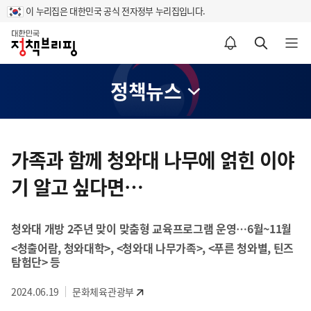
이 누리집은 대한민국 공식 전자정부 누리집입니다.
홈
알림설정 바로가기
검색 바로가기
메뉴 열기
정책뉴스
콘
텐
가족과 함께 청와대 나무에 얽힌 이야
츠
기 알고 싶다면…
영
역
청와대 개방 2주년 맞이 맞춤형 교육프로그램 운영…6월~11월
<청출어람, 청와대학>, <청와대 나무가족>, <푸른 청와별, 틴즈
탐험단> 등
2024.06.19
문화체육관광부