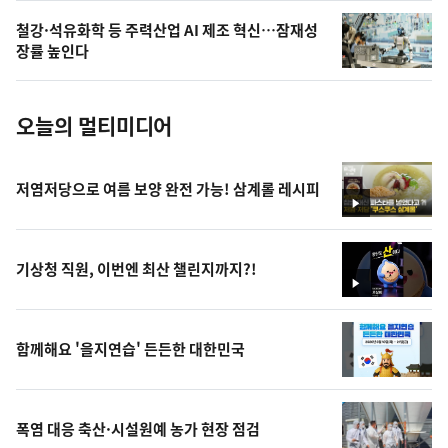
의
철강·석유화학 등 주력산업 AI 제조 혁신…잠재성
사
장률 높인다
진
오늘의 멀티미디어
저염저당으로 여름 보양 완전 가능! 삼계롤 레시피
영
상
기상청 직원, 이번엔 최산 챌린지까지?!
영
상
함께해요 '을지연습' 든든한 대한민국
폭염 대응 축산·시설원예 농가 현장 점검