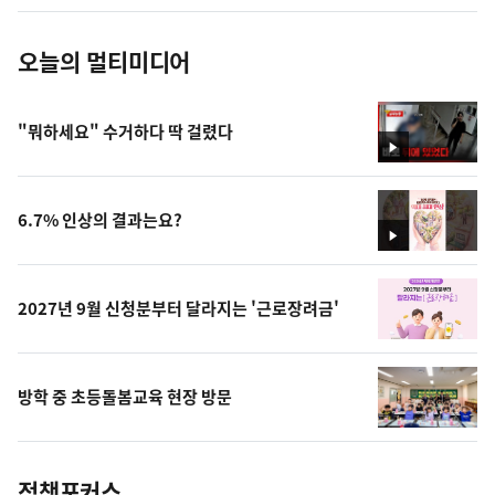
진
오늘의 멀티미디어
"뭐하세요" 수거하다 딱 걸렸다
영
상
6.7% 인상의 결과는요?
영
상
2027년 9월 신청분부터 달라지는 '근로장려금'
방학 중 초등돌봄교육 현장 방문
정책포커스