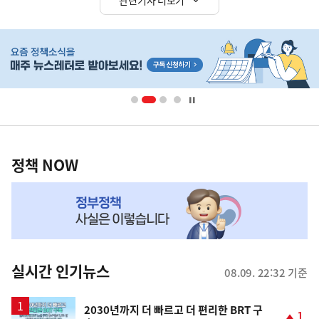
히
단
배
너
영
정
역
책
정책 NOW
NOW,
MY
맞
춤
뉴
실시간 인기뉴스
08.09. 22:32 기준
스
2030년까지 더 빠르고 더 편리한 BRT 구
1