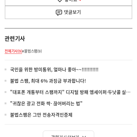
기
사
댓글
보기
관련기사
전체기사(9)
#불법스팸(9)
국민을 위한 방미통위, 얼마나 좋아~~!!!!!!!!!!!
불법 스팸, 최대 6% 과징금 부과합니다!
"대포폰 개통부터 스팸까지" 디지털 방패 엠세이퍼·두낫콜 실전 가이드
"귀찮은 광고 전화 싹- 끊어버리는 법"
불법스팸은 그만 전송자격인증제
관련기사 더보기