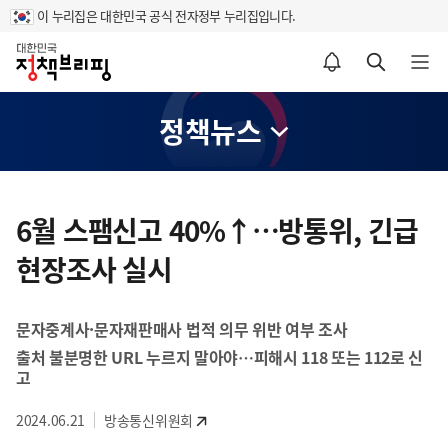
이 누리집은 대한민국 공식 전자정부 누리집입니다.
홈
알림설정 바로가기
검색 바로가기
메뉴 열기
정책뉴스
콘
텐
6월 스팸신고 40%↑…방통위, 긴급
츠
현장조사 실시
영
역
문자중계사·문자재판매사 법적 의무 위반 여부 조사
출처 불분명한 URL 누르지 말아야…피해시 118 또는 112로 신
고
2024.06.21
방송통신위원회