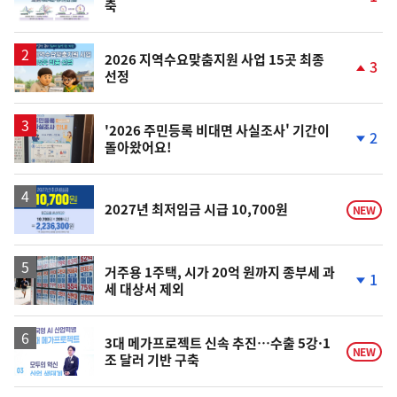
축
단
계
상
승
2026 지역수요맞춤지원 사업 15곳 최종
3
선정
단
계
상
승
'2026 주민등록 비대면 사실조사' 기간이
2
돌아왔어요!
단
계
하
락
2027년 최저임금 시급 10,700원
NEW
거주용 1주택, 시가 20억 원까지 종부세 과
1
세 대상서 제외
단
계
하
락
3대 메가프로젝트 신속 추진…수출 5강·1
NEW
조 달러 기반 구축