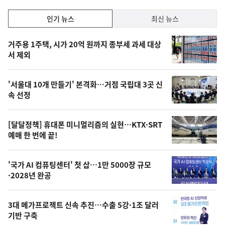
인
인기 뉴스
최신 뉴스
기,
인
기
최
거주용 1주택, 시가 20억 원까지 종부세 과세 대상
뉴
서 제외
신,
스
오
'서울대 10개 만들기' 본격화…거점 국립대 3곳 신
늘
속 선정
의
영
[달달정책] 휴대폰 미니멀리즘의 실현…KTX·SRT
상
예매 한 번에 끝!
,
오
'국가 AI 컴퓨팅센터' 첫 삽…1만 5000장 규모
·2028년 완공
늘
의
3대 메가프로젝트 신속 추진…수출 5강·1조 달러
사
기반 구축