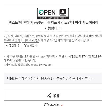
'텍스트'에 한하여 공공누리 출처표시의 조건에 따라 자유이용이
가능합니다.
단, 사진, 이미지, 일러스트, 동영상 등의 일부 자료는 문화체육관광부가 저작권 전부를
보유하고 있지 아니하므로, 반드시 해당 저작권자의 허락을 받으셔야 합니다.
저작권정책
담당자안내
기사 이용 시에는 출처를 반드시 표기해야 하며, 위반 시
저작권법 제37조
및
제138조
에 따라 처벌될 수 있습니다.
<자료출처=정책브리핑
www.korea.kr
>
이
기
다음
1분기 해외직접투자 14.6%↓…부동산업·전문과학기술업 크게 증가
사
전
다
공유
열
음
기
좋아요
4