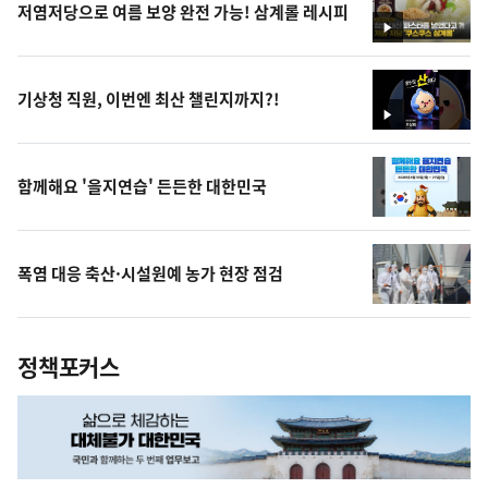
저염저당으로 여름 보양 완전 가능! 삼계롤 레시피
영
상
기상청 직원, 이번엔 최산 챌린지까지?!
영
상
함께해요 '을지연습' 든든한 대한민국
폭염 대응 축산·시설원예 농가 현장 점검
정책포커스