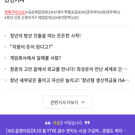
전체기사(121)
#공공매입임대(1)
#신생아 특별공급(4)
#신혼부부(5)
#임대주택(3)
#청년 신혼 신생아가구 매입임대(2)
#청년정책(103)
청년의 방산 진출을 여는 든든한 시작!
"지붕이 돈이 된다고?"
게임회사에서 일해볼 사람?
청춘의 고민 끝에서 외교를 만나다! 최성운이 만난 세계로 간 청년들
청년 세부담은 줄이고 자산은 늘리고! '청년형 생산적금융 ISA' 전격 신설
관련기사 더보기
히
단
[보도설명자료][8.10.월 YTN] 꼼수 판치는 사설 구급차...경찰도 복지부도 권한 밖 관련