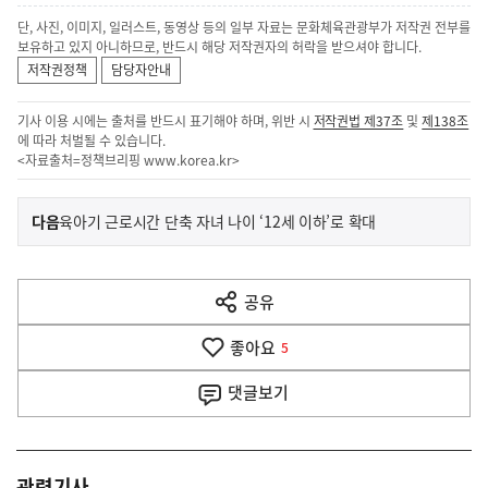
단, 사진, 이미지, 일러스트, 동영상 등의 일부 자료는 문화체육관광부가 저작권 전부를
보유하고 있지 아니하므로, 반드시 해당 저작권자의 허락을 받으셔야 합니다.
저작권정책
담당자안내
기사 이용 시에는 출처를 반드시 표기해야 하며, 위반 시
저작권법 제37조
및
제138조
에 따라 처벌될 수 있습니다.
<자료출처=정책브리핑
www.korea.kr
>
이
기
다음
육아기 근로시간 단축 자녀 나이 ‘12세 이하’로 확대
사
전
다
공유
열
음
기
좋아요
기
5
사
댓글
보기
관련기사