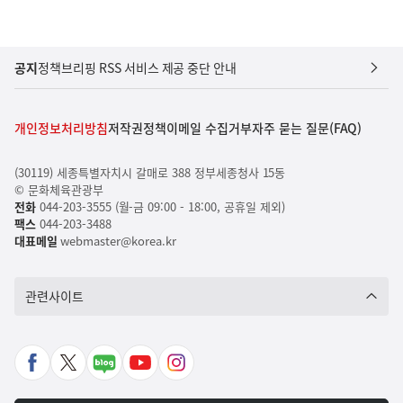
공지
정책브리핑 RSS 서비스 제공 중단 안내
개인정보처리방침
저작권정책
이메일 수집거부
자주 묻는 질문(FAQ)
(30119) 세종특별자치시 갈매로 388 정부세종청사 15동
© 문화체육관광부
전화
044-203-3555 (월-금 09:00 - 18:00, 공휴일 제외)
팩스
044-203-3488
대표메일
webmaster@korea.kr
관련사이트
페
X
네
유
인
이
바
이
튜
스