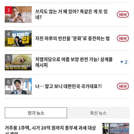
일
영
쓰지도 않는 거 왜 있어? 똑같은 게 또 있
NEW
네?
상
영
지친 하루의 빈칸을 '문화'로 충전하는 법
NEW
상
영
저염저당으로 여름 보양 완전 가능! 삼계롤
2
레시피
상
단
계
하
락
영
나… 알고 보니 대한민국 국가대표?!
NEW
상
인
인기 뉴스
최신 뉴스
기,
인
기
최
거주용 1주택, 시가 20억 원까지 종부세 과세 대상