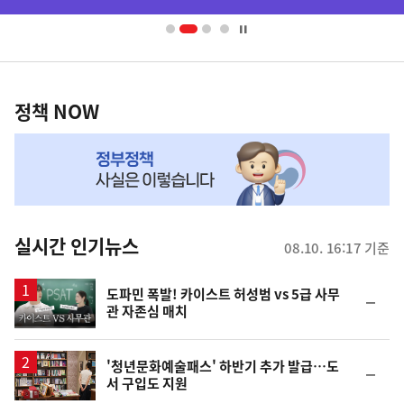
배
너
영
정
역
책
정책 NOW
NOW,
MY
맞
춤
뉴
실시간 인기뉴스
08.10. 16:17 기준
스
영
도파민 폭발! 카이스트 허성범 vs 5급 사무
순
관 자존심 매치
상
위
동
일
'청년문화예술패스' 하반기 추가 발급…도
순
서 구입도 지원
위
동