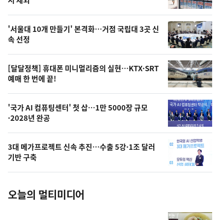
뉴
서 제외
신,
스
오
'서울대 10개 만들기' 본격화…거점 국립대 3곳 신
늘
속 선정
의
영
[달달정책] 휴대폰 미니멀리즘의 실현…KTX·SRT
상
예매 한 번에 끝!
,
오
'국가 AI 컴퓨팅센터' 첫 삽…1만 5000장 규모
·2028년 완공
늘
의
3대 메가프로젝트 신속 추진…수출 5강·1조 달러
사
기반 구축
진
오늘의 멀티미디어