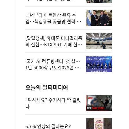
정
내년부터 아르헨산 원유 수
입…핵심광물 공급망 협력 체
계 마련
[달달정책] 휴대폰 미니멀리즘
의 실현…KTX·SRT 예매 한
번에 끝!
'국가 AI 컴퓨팅센터' 첫 삽…
1만 5000장 규모·2028년 완
공
오늘의 멀티미디어
"뭐하세요" 수거하다 딱 걸렸
다
6.7% 인상의 결과는요?