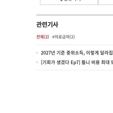
열
기
영
역
관련기사
전체(2)
#의료급여(2)
전
2027년 기준 중위소득, 이렇게 달라
체
[기회가 생겼다 Ep7] 틀니 비용 최대 
(보도설명) 정부는
재정경제부