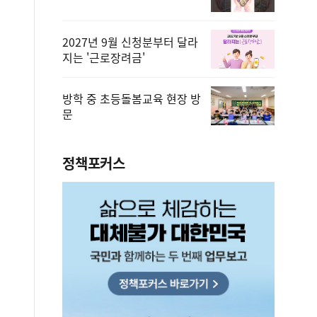
2027년 9월 신청분부터 달라
지는 '근로장려금'
방학 중 초등돌봄교육 현장 방
문
정책포커스