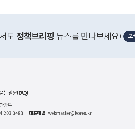
묻는 질문(FAQ)
육관광부
4-203-3488
대표메일
webmaster@korea.kr
사
 거주용 1주택을 두텁게 보호하기 위한 방안을 세제개
실