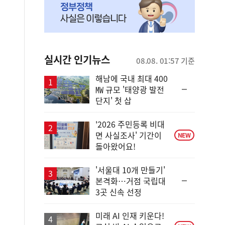
실시간 인기뉴스
08.08. 01:57 기준
해남에 국내 최대 400
순
㎿ 규모 '태양광 발전
위
단지' 첫 삽
동
일
'2026 주민등록 비대
면 사실조사' 기간이
NEW
돌아왔어요!
'서울대 10개 만들기'
순
본격화…거점 국립대
위
3곳 신속 선정
동
일
미래 AI 인재 키운다!