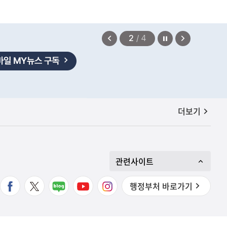
정지
이
다
2
/
4
전
음
보
보
기
기
공지사항
더보기
관련사이트
행정부처 바로가기
편안에 담았습니다.
2026.08.07