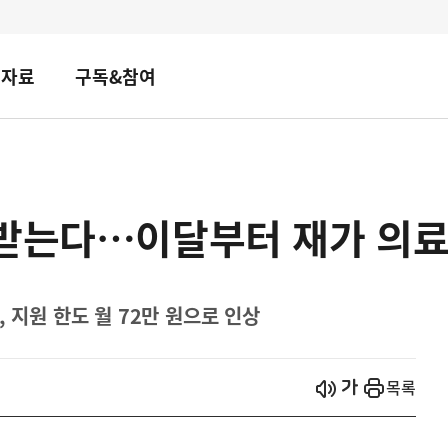
책자료
구독&참여
 받는다…이달부터 재가 의료
 지원 한도 월 72만 원으로 인상
시작
열기
목록