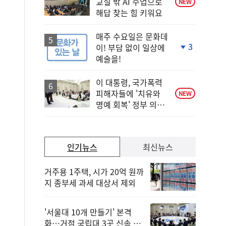
교실 밖 AI 수업으로
NEW
해답 찾는 힘 키워요
매주 수요일은 문화데
3
이! 부담 없이 일상에
단
예술을!
계
하
락
이 대통령, 국가폭력
피해자들에 '치유와
NEW
명예 회복' 정부 의지
전달
인기뉴스
최신뉴스
거주용 1주택, 시가 20억 원까
지 종부세 과세 대상서 제외
'서울대 10개 만들기' 본격
화…거점 국립대 3곳 신속 선