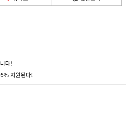
집니다!
95% 지원된다!
사
 거주용 1주택을 두텁게 보호하기 위한 방안을 세제개
실
은
이
렇
습
니
다