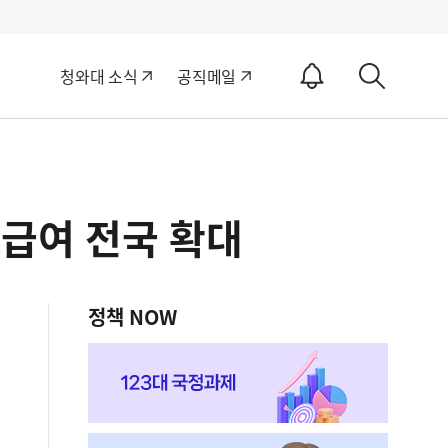
알
청와대 소식
공직메일
림
상
ON
세
검
색
급여 전국 확대
정책 NOW