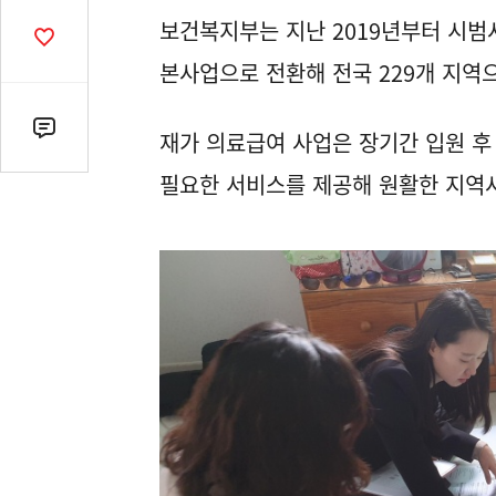
열
보건복지부는 지난 2019년부터 시범
기
공
감
본사업으로 전환해 전국 229개 지역
수
댓
재가 의료급여 사업은 장기간 입원 후
글
필요한 서비스를 제공해 원활한 지역
수
(클
릭
시
댓
글
로
이
동)