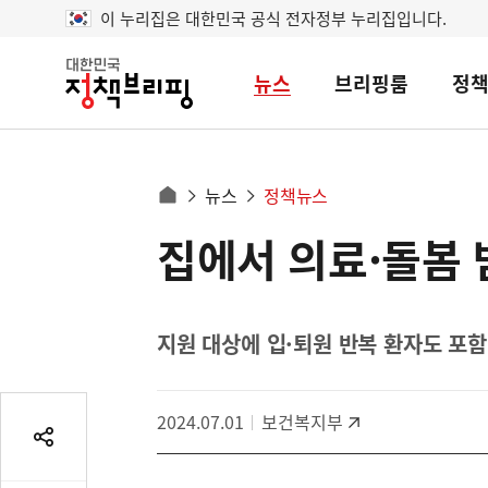
이 누리집은 대한민국 공식 전자정부 누리집입니다.
뉴스
브리핑룸
정
대
한
민
국
정
사
뉴스
정책뉴스
책
홈
브
이
으
집에서 의료·돌봄
콘
리
트
로
핑
텐
이
츠
동
영
지원 대상에 입·퇴원 반복 환자도 포함,
경
역
로
2024.07.01
보건복지부
공
유