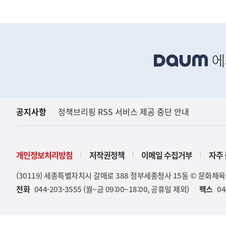
하
단
배
너
영
역
공지사항
정책브리핑 RSS 서비스 제공 중단 안내
개인정보처리방침
저작권정책
이메일 수집거부
자주 
(30119) 세종특별자치시 갈매로 388 정부세종청사 15동 © 문화체
전화
044-203-3555 (월~금 09:00~18:00, 공휴일 제외)
팩스
04
(보도설명) 정부는
재정경제부