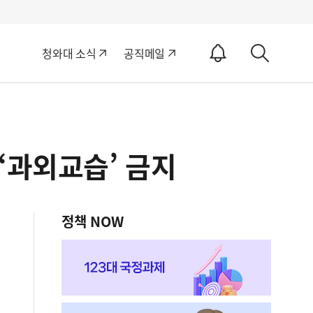
알
청와대 소식
공직메일
림
상
ON
세
검
색
‘과외교습’ 금지
정책 NOW