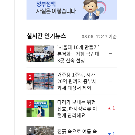
실시간 인기뉴스
08.06. 12:47 기준
'서울대 10개 만들기'
순
본격화…거점 국립대
위
3곳 신속 선정
동
일
거주용 1주택, 시가
순
20억 원까지 종부세
위
과세 대상서 제외
동
일
다리가 보내는 위험
1
신호, 하지정맥류 이
단
렇게 관리해요
계
상
승
진흙 속으로 여름 속
1