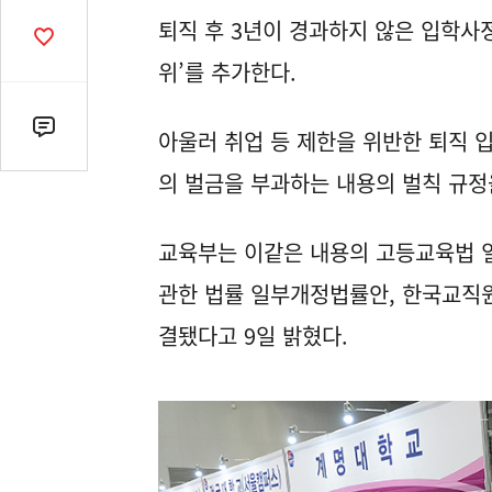
열
퇴직 후 3년이 경과하지 않은 입학사정
기
공
감
위’를 추가한다.
수
댓
아울러 취업 등 제한을 위반한 퇴직 입
글
의 벌금을 부과하는 내용의 벌칙 규정
수
(클
릭
교육부는 이같은 내용의 고등교육법 
시
관한 법률 일부개정법률안, 한국교직
댓
글
결됐다고 9일 밝혔다.
로
이
동)