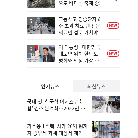
으로 바다는 축제 중!
단
계
하
교통사고 경증환자 8
락
주 초과 치료 땐 전문
NEW
의료인 검토 거쳐야
이 대통령 "대한민국
대도약 위해 한반도
NEW
평화와 안정 가장 중
요"
인기뉴스
최신뉴스
국내 첫 '한국형 이지스구축
함' 건조 본격화…2032년 해
군 인도
거주용 1주택, 시가 20억 원까
지 종부세 과세 대상서 제외