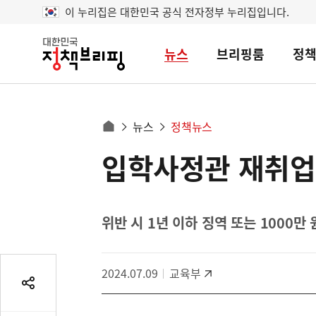
이 누리집은 대한민국 공식 전자정부 누리집입니다.
뉴스
브리핑룸
정
대
한
민
국
정
사
뉴스
정책뉴스
책
홈
브
이
으
입학사정관 재취업 
콘
리
트
로
핑
텐
이
츠
동
영
위반 시 1년 이하 징역 또는 1000
경
역
로
2024.07.09
교육부
공
유