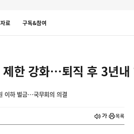
책자료
구독&참여
제한 강화…퇴직 후 3년내 
만 원 이하 벌금…국무회의 의결
시작
열기
목록