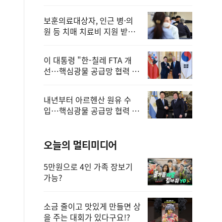
보훈의료대상자, 인근 병·의
원 등 치매 치료비 지원 받을
수 있어
이 대통령 "한-칠레 FTA 개
선…핵심광물 공급망 협력 더
욱 강화"
내년부터 아르헨산 원유 수
입…핵심광물 공급망 협력 체
계 마련
오늘의 멀티미디어
5만원으로 4인 가족 장보기
가능?
소금 줄이고 맛있게 만들면 상
을 주는 대회가 있다구요!?