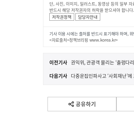
단, 사진, 이미지, 일러스트, 동영상 등의 일부
반드시 해당 저작권자의 허락을 받으셔야 합니다
저작권정책
담당자안내
기사 이용 시에는 출처를 반드시 표기해야 하며, 위
<자료출처=정책브리핑 www.korea.kr>
이
이전기사
권익위, 관광객 몰리는 ‘출렁다리
전
다음기사
다중운집인파사고 ‘사회재난’에
다
음
기
사
공유하기
열
기
영
역