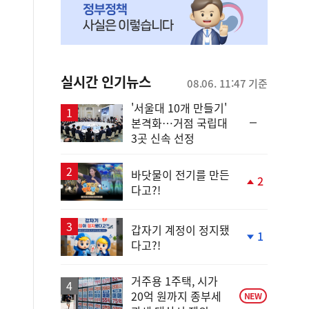
실시간 인기뉴스
08.06. 11:47 기준
'서울대 10개 만들기'
순
본격화…거점 국립대
위
3곳 신속 선정
동
일
바닷물이 전기를 만든
2
다고?!
단
계
상
승
갑자기 계정이 정지됐
1
다고?!
단
계
하
거주용 1주택, 시가
락
20억 원까지 종부세
NEW