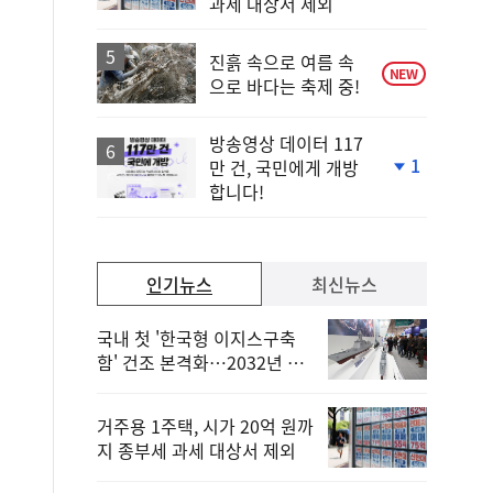
과세 대상서 제외
진흙 속으로 여름 속
NEW
으로 바다는 축제 중!
방송영상 데이터 117
1
만 건, 국민에게 개방
단
합니다!
계
하
락
인기뉴스
최신뉴스
국내 첫 '한국형 이지스구축
함' 건조 본격화…2032년 해
군 인도
거주용 1주택, 시가 20억 원까
지 종부세 과세 대상서 제외