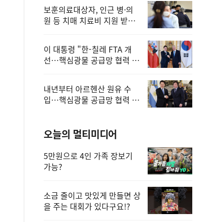
보훈의료대상자, 인근 병·의
원 등 치매 치료비 지원 받을
수 있어
이 대통령 "한-칠레 FTA 개
선…핵심광물 공급망 협력 더
욱 강화"
내년부터 아르헨산 원유 수
입…핵심광물 공급망 협력 체
계 마련
오늘의 멀티미디어
5만원으로 4인 가족 장보기
가능?
소금 줄이고 맛있게 만들면 상
을 주는 대회가 있다구요!?