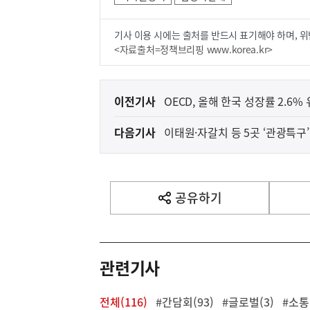
기사 이용 시에는 출처를 반드시 표기해야 하며, 위
<자료출처=정책브리핑 www.korea.kr>
이
이전기사
OECD, 올해 한국 성장률 2.6%
전
다음기사
이태원·자갈치 등 5곳 ‘관광특
다
음
기
사
공유하기
열
기
영
역
관련기사
전체(116)
#간담회(93)
#글로벌(3)
#소통(