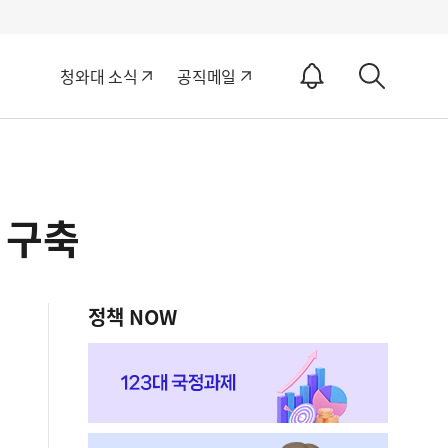
알
청와대 소식
공직메일
림
상
ON
세
검
색
 구축
정책 NOW