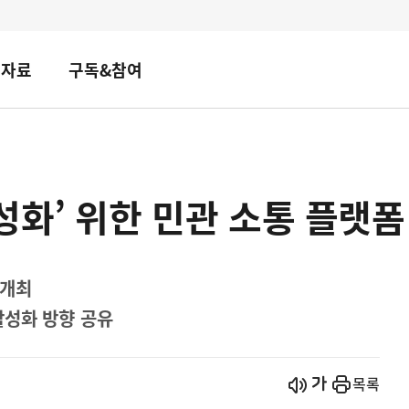
책자료
구독&참여
성화’ 위한 민관 소통 플랫폼
 개최
활성화 방향 공유
시작
열기
목록