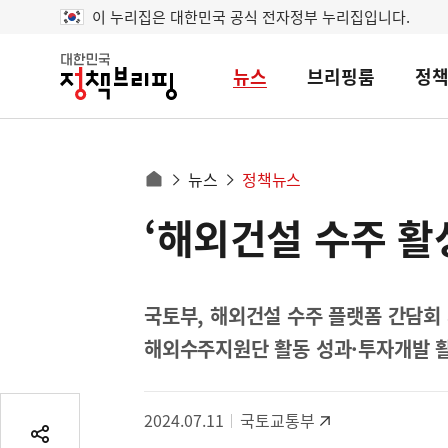
이 누리집은 대한민국 공식 전자정부 누리집입니다.
뉴스
브리핑룸
정
대
한
민
국
정
사
뉴스
정책뉴스
책
홈
브
이
으
‘해외건설 수주 활
콘
리
트
로
핑
텐
이
츠
동
영
국토부, 해외건설 수주 플랫폼 간담회
경
역
해외수주지원단 활동 성과·투자개발 
로
2024.07.11
국토교통부
공