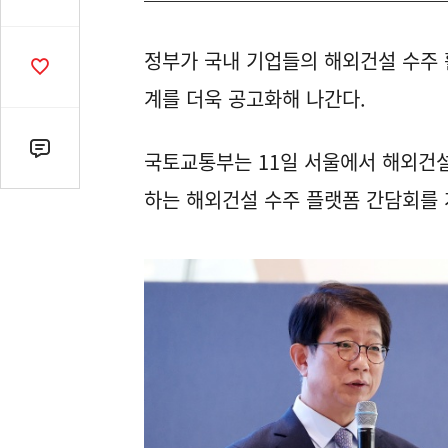
유
열
정부가 국내 기업들의 해외건설 수주 
기
공
감
계를 더욱 공고화해 나간다.
수
댓
국토교통부는 11일 서울에서 해외건설
글
하는 해외건설 수주 플랫폼 간담회를 
수
(클
릭
시
댓
글
로
이
동)