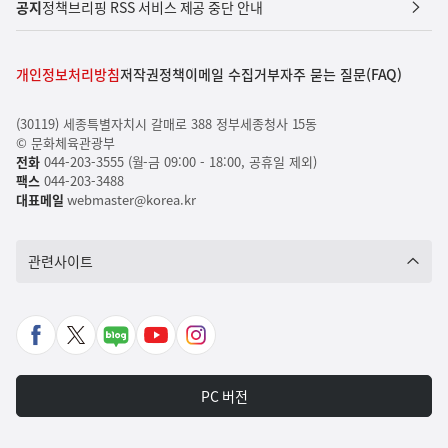
공지
정책브리핑 RSS 서비스 제공 중단 안내
개인정보처리방침
저작권정책
이메일 수집거부
자주 묻는 질문(FAQ)
(30119) 세종특별자치시 갈매로 388 정부세종청사 15동
© 문화체육관광부
전화
044-203-3555 (월-금 09:00 - 18:00, 공휴일 제외)
팩스
044-203-3488
대표메일
webmaster@korea.kr
관련사이트
페
X
네
유
인
이
바
이
튜
스
스
로
버
브
타
PC 버전
북
가
포
바
그
바
기
스
로
램