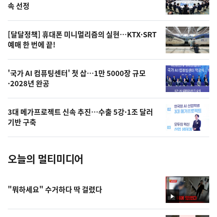
늘
속 선정
의
영
[달달정책] 휴대폰 미니멀리즘의 실현…KTX·SRT
상
예매 한 번에 끝!
,
오
'국가 AI 컴퓨팅센터' 첫 삽…1만 5000장 규모
·2028년 완공
늘
의
3대 메가프로젝트 신속 추진…수출 5강·1조 달러
사
기반 구축
진
오늘의 멀티미디어
"뭐하세요" 수거하다 딱 걸렸다
영
상