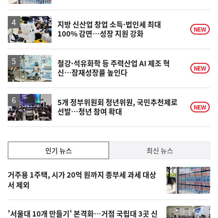
계
상
승
지방 신산업 창업 소득·법인세 최대
NEW
100% 감면…성장 지원 강화
철강·석유화학 등 주력산업 AI 제조 혁
NEW
신…잠재성장률 높인다
5개 정부위원회 청년위원, 국민추천제로
NEW
선발…청년 참여 확대
인
인기 뉴스
최신 뉴스
기,
인
기
최
거주용 1주택, 시가 20억 원까지 종부세 과세 대상
뉴
서 제외
신,
스
오
'서울대 10개 만들기' 본격화…거점 국립대 3곳 신