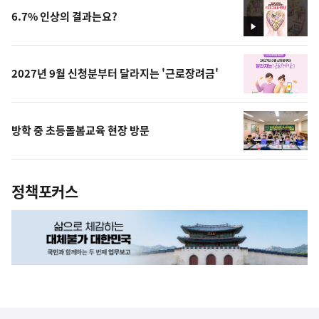
6.7% 인상의 결과는요?
영
상
2027년 9월 신청분부터 달라지는 '근로장려금'
방학 중 초등돌봄교육 현장 방문
정책포커스