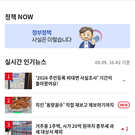
정
역
책
정책 NOW
NOW,
MY
맞
춤
뉴
실시간 인기뉴스
08.09. 16:42 기준
스
'2026 주민등록 비대면 사실조사' 기간이
순
돌아왔어요!
위
동
일
치킨 '용량꼼수' 직접 재보고 제보하기까지
NEW
거주용 1주택, 시가 20억 원까지 종부세 과
2
세 대상서 제외
단