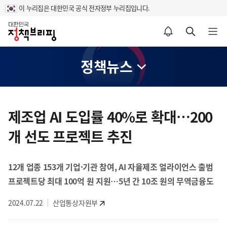
이 누리집은 대한민국 공식 전자정부 누리집입니다.
홈
알림설정 바로가기
검색 바로가기
메뉴 열기
정책뉴스
콘
텐
제조업 AI 도입률 40%로 확대…200
츠
개 선도 프로젝트 추진
영
역
12개 업종 153개 기업·기관 참여, AI 자율제조 얼라이언스 출범
프로젝트당 최대 100억 원 지원…5년 간 10조 원의 무역금융도
2024.07.22
산업통상자원부