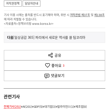
저작권정책
담당자안내
기사 이용 시에는 출처를 반드시 표기해야 하며, 위반 시
저작권법 제37조
및
제138조
에 따라 처벌될 수 있습니다.
<자료출처=정책브리핑
www.korea.kr
>
이
기
다음
[일상공감 365] 파리에서 새로운 역사를 쓸 팀코리아
사
전
다
공유
열
음
기
좋아요
기
3
사
댓글
보기
관련기사
전체기사(251)
#AI(201)
#GDP(5)
#대기업(3)
#얼라이언스(1)
#제조업(8)