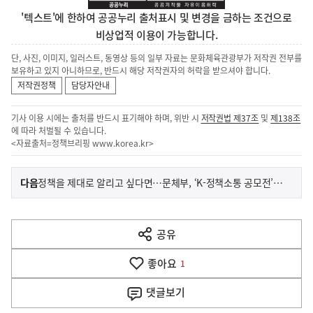
'텍스트'에 한하여 공공누리 출처표시 및 변경을 금하는 조건으로
비상업적 이용이 가능합니다.
단, 사진, 이미지, 일러스트, 동영상 등의 일부 자료는 문화체육관광부가 저작권 전부를
보유하고 있지 아니하므로, 반드시 해당 저작권자의 허락을 받으셔야 합니다.
저작권정책
담당자안내
기사 이용 시에는 출처를 반드시 표기해야 하며, 위반 시
저작권법 제37조
및
제138조
에 따라 처벌될 수 있습니다.
<자료출처=정책브리핑
www.korea.kr
>
이
기
다음
정책을 제대로 알리고 싶다면…문체부, ‘K-정책소통 공모전’ 개최
사
전
다
공유
열
음
기
좋아요
기
1
사
댓글
보기