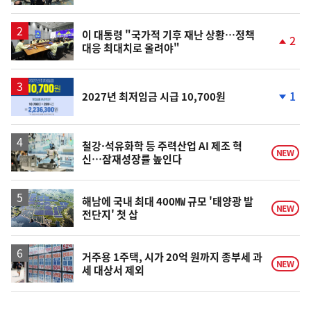
동
일
이 대통령 "국가적 기후 재난 상황…정책
2
대응 최대치로 올려야"
단
계
상
승
1
2027년 최저임금 시급 10,700원
단
계
하
락
철강·석유화학 등 주력산업 AI 제조 혁
NEW
신…잠재성장률 높인다
해남에 국내 최대 400㎿ 규모 '태양광 발
NEW
전단지' 첫 삽
거주용 1주택, 시가 20억 원까지 종부세 과
NEW
세 대상서 제외