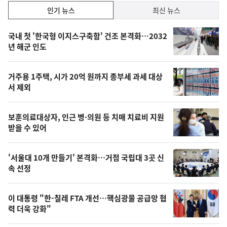
인
인기 뉴스
최신 뉴스
기,
인
기
최
국내 첫 '한국형 이지스구축함' 건조 본격화…2032
뉴
년 해군 인도
신,
스
오
거주용 1주택, 시가 20억 원까지 종부세 과세 대상
늘
서 제외
의
영
보훈의료대상자, 인근 병·의원 등 치매 치료비 지원
상
받을 수 있어
,
오
'서울대 10개 만들기' 본격화…거점 국립대 3곳 신
속 선정
늘
의
이 대통령 "한-칠레 FTA 개선…핵심광물 공급망 협
사
력 더욱 강화"
진