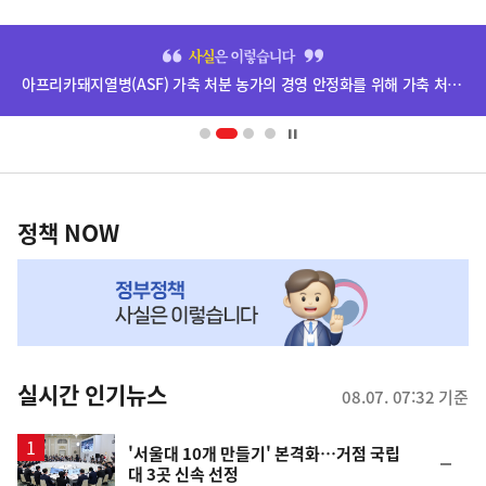
히
단
아프리카돼지열병(ASF) 가축 처분 농가의 경영 안정화를 위해 가축 처분 보상금을 신속하게 지급하겠습니다.
배
너
영
정
역
책
정책 NOW
NOW,
MY
맞
춤
뉴
실시간 인기뉴스
08.07. 07:32 기준
스
'서울대 10개 만들기' 본격화…거점 국립
순
대 3곳 신속 선정
위