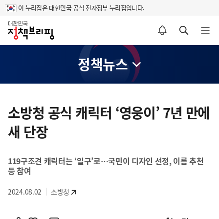
이 누리집은 대한민국 공식 전자정부 누리집입니다.
홈
알림설정 바로가기
검색 바로가기
메뉴 열기
정책뉴스
콘
텐
소방청 공식 캐릭터 ‘영웅이’ 7년 만에
츠
새 단장
영
역
119구조견 캐릭터는 ‘일구’로…국민이 디자인 선정, 이름 추천
등 참여
2024.08.02
소방청