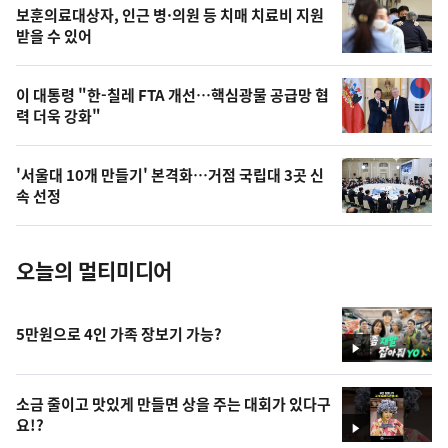
영
보훈의료대상자, 인근 병·의원 등 치매 치료비 지원
상
받을 수 있어
,
오
이 대통령 "한-칠레 FTA 개선…핵심광물 공급망 협
력 더욱 강화"
늘
의
'서울대 10개 만들기' 본격화…거점 국립대 3곳 신
사
속 선정
진
오늘의 멀티미디어
5만원으로 4인 가족 장보기 가능?
영
상
소금 줄이고 맛있게 만들면 상을 주는 대회가 있다구
요!?
영