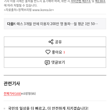
기사 이용 시에는 출처를 반드시 표기해야 하며, 위반 시
저작권법 제37조
및
제138조
에 따라 처벌될 수 있습니다.
<자료출처=정책브리핑
www.korea.kr
>
이
기
다음
K-패스 3개월 만에 이용자 200만 명 돌파…월 평균 1만 5000원 환급 #민생토론 후속조치
사
전
다
공유
열
음
기
좋아요
기
1
사
댓글
보기
관련기사
전체기사(103)
#소방청(95)
국민의 일상을 더 빠르고, 더 안전하게 지키겠습니다!