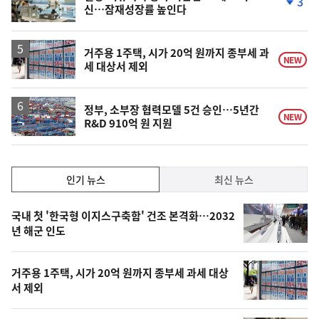
3
신…잠재성장률 높인다
단
계
하
락
거주용 1주택, 시가 20억 원까지 종부세 과
NEW
세 대상서 제외
정부, 소부장 협력모델 5건 승인…5년간
NEW
R&D 910억 원 지원
인
인기 뉴스
최신 뉴스
기,
인
기
최
국내 첫 '한국형 이지스구축함' 건조 본격화…2032
뉴
년 해군 인도
신,
스
오
거주용 1주택, 시가 20억 원까지 종부세 과세 대상
늘
서 제외
의