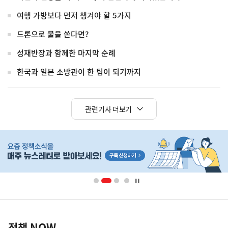
여행 가방보다 먼저 챙겨야 할 5가지
드론으로 물을 쏜다면?
성재반장과 함께한 마지막 순례
한국과 일본 소방관이 한 팀이 되기까지
관련기사 더보기
히
단
배
너
영
정
역
책
정책 NOW