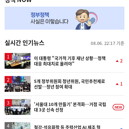
NOW,
MY
맞
춤
뉴
실시간 인기뉴스
08.06. 22:17 기준
스
이 대통령 "국가적 기후 재난 상황…정책
2
대응 최대치로 올려야"
단
계
상
승
5개 정부위원회 청년위원, 국민추천제로
1
선발…청년 참여 확대
단
계
상
승
'서울대 10개 만들기' 본격화…거점 국립
NEW
대 3곳 신속 선정
철강·석유화학 등 주력산업 AI 제조 혁