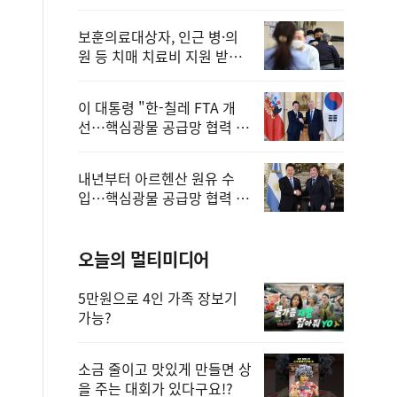
보훈의료대상자, 인근 병·의
원 등 치매 치료비 지원 받을
수 있어
이 대통령 "한-칠레 FTA 개
선…핵심광물 공급망 협력 더
욱 강화"
내년부터 아르헨산 원유 수
입…핵심광물 공급망 협력 체
계 마련
오늘의 멀티미디어
5만원으로 4인 가족 장보기
가능?
소금 줄이고 맛있게 만들면 상
을 주는 대회가 있다구요!?