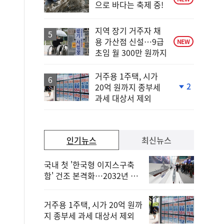
으로 바다는 축제 중!
지역 장기 거주자 채
용 가산점 신설…9급
NEW
초임 월 300만 원까지
거주용 1주택, 시가
2
20억 원까지 종부세
단
과세 대상서 제외
계
하
락
인기뉴스
최신뉴스
국내 첫 '한국형 이지스구축
함' 건조 본격화…2032년 해
군 인도
거주용 1주택, 시가 20억 원까
지 종부세 과세 대상서 제외