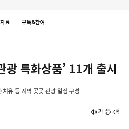
책자료
구독&참여
관광 특화상품’ 11개 출시
·치유 등 지역 곳곳 관광 일정 구성
시작
열기
목록