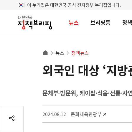
이 누리집은 대한민국 공식 전자정부 누리집입니다.
뉴스
브리핑룸
정
대
한
민
국
정
사
뉴스
정책뉴스
책
홈
브
이
으
외국인 대상 ‘지방
콘
리
트
로
핑
텐
이
츠
동
영
문체부-방문위, 케이팝·식음·전통·자연
경
역
로
2024.08.12
문화체육관광부
공
유