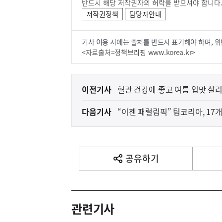
반드시 해당 저작권자의 허락을 받으셔야 합니다
저작권정책
담당자안내
기사 이용 시에는 출처를 반드시 표기해야 하며, 위
<자료출처=정책브리핑 www.korea.kr>
이
이전기사
혈관 건강에 좋고 여름 입맛 살
전
다음기사
“이젠 패럴림픽” 팀코리아, 17개
다
음
기
사
공유하기
열
기
영
역
관련기사