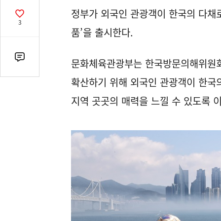
열
정부가 외국인 관광객이 한국의 다채로
기
공
3
감
품’을 출시한다.
수
댓
문화체육관광부는 한국방문의해위원회와
글
확산하기 위해 외국인 관광객이 한국의
수
(클
지역 곳곳의 매력을 느낄 수 있도록 
릭
시
댓
글
로
이
동)