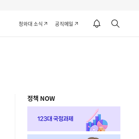
알
청와대 소식
공직메일
림
상
ON
세
검
색
정책 NOW