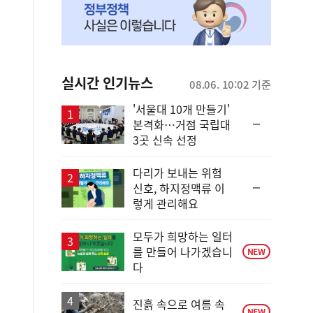
실시간 인기뉴스
08.06. 10:02 기준
'서울대 10개 만들기'
순
본격화…거점 국립대
위
3곳 신속 선정
동
일
다리가 보내는 위험
순
신호, 하지정맥류 이
위
렇게 관리해요
동
일
모두가 희망하는 일터
를 만들어 나가겠습니
NEW
다
진흙 속으로 여름 속
NEW