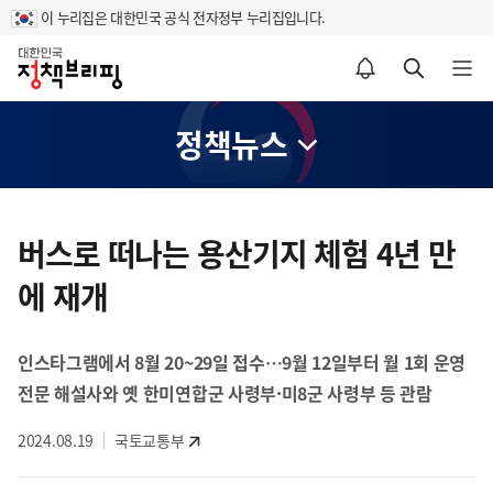
이 누리집은 대한민국 공식 전자정부 누리집입니다.
홈
알림설정 바로가기
검색 바로가기
메뉴 열기
정책뉴스
콘
텐
버스로 떠나는 용산기지 체험 4년 만
츠
에 재개
영
역
인스타그램에서 8월 20~29일 접수…9월 12일부터 월 1회 운영
전문 해설사와 옛 한미연합군 사령부·미8군 사령부 등 관람
2024.08.19
국토교통부