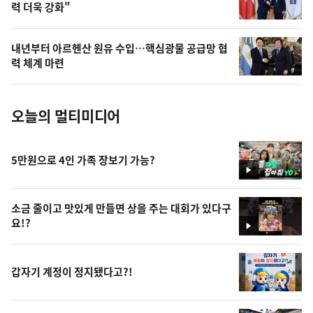
력 더욱 강화"
늘
의
내년부터 아르헨산 원유 수입…핵심광물 공급망 협
사
력 체계 마련
진
오늘의 멀티미디어
5만원으로 4인 가족 장보기 가능?
영
상
소금 줄이고 맛있게 만들면 상을 주는 대회가 있다구
요!?
영
상
갑자기 계정이 정지됐다고?!