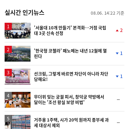
춤
뉴
실시간 인기뉴스
08.06. 14:22 기준
스
'서울대 10개 만들기' 본격화…거점 국립
2
대 3곳 신속 선정
단
계
상
승
'한국형 코첼라' 패노메논 내년 12월에 열
1
린다
단
계
하
락
영
선크림, 그렇게 바르면 차단이 아니라 차단
1
당해요!
상
단
계
하
락
무더위 잊는 궁궐 피서, 창덕궁 약방에서
순
달이는 '조선 왕실 보양 비법'
위
동
일
거주용 1주택, 시가 20억 원까지 종부세 과
순
세 대상서 제외
위