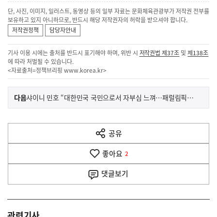
단, 사진, 이미지, 일러스트, 동영상 등의 일부 자료는 문화체육관광부가 저작권 전부를
보유하고 있지 아니하므로, 반드시 해당 저작권자의 허락을 받으셔야 합니다.
저작권정책
담당자안내
기사 이용 시에는 출처를 반드시 표기해야 하며, 위반 시
저작권법 제37조
및
제138조
에 따라 처벌될 수 있습니다.
<자료출처=정책브리핑
www.korea.kr
>
이
기
다음
샤이니 민호 “대한민국 국민으로서 자부심 느껴…패럴림픽도 꼭 응원”
사
전
다
공유
열
음
기
좋아요
기
2
사
댓글
보기
관련기사