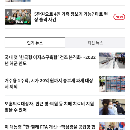
동
일
영
5만원으로 4인 가족 장보기 가능? 마트 현
NEW
장 습격 사건
상
인
인기 뉴스
최신 뉴스
기,
인
기
최
국내 첫 '한국형 이지스구축함' 건조 본격화…2032
뉴
년 해군 인도
신,
스
오
거주용 1주택, 시가 20억 원까지 종부세 과세 대상
늘
서 제외
의
영
보훈의료대상자, 인근 병·의원 등 치매 치료비 지원
상
받을 수 있어
,
오
이 대통령 "한-칠레 FTA 개선…핵심광물 공급망 협