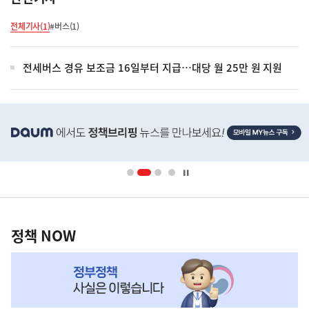
전체기사(1)
#버스(1)
전세버스 경유 보조금 16일부터 지급…대당 월 25만 원 지원
히
단
배
너
영
정
역
책
정책 NOW
NOW,
MY
맞